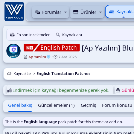
Kaynakl
Forumlar
Ürünler
En son incelemeler
Kaynak ara
[Ap Yazılım] Bl
English Patch
Y
O
Ap Yazılım
7 Ara 2025
a
l
z
u
a
ş
Kaynaklar
English Translation Patches
r
t
u
r
İndirmek için kaynağı beğenmenize gerek yok.
Günlük
u
l
Genel bakış
Güncellemeler (1)
Geçmiş
Forum konusu
m
a
t
a
This is the
English language
pack patch for this theme or add-on.
r
i
Bu dil paketi, [Ap Yazılım] Bulur Koruma eklentisinin tüm metinl