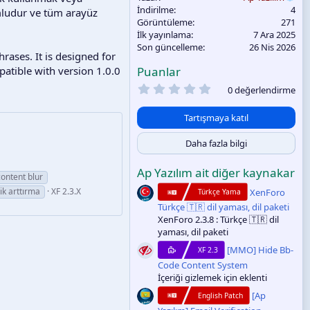
İndirilme
4
umludur ve tüm arayüz
Görüntüleme
271
İlk yayınlama
7 Ara 2025
Son güncelleme
26 Nis 2026
hrases. It is designed for
patible with version 1.0.0
Puanlar
0
0 değerlendirme
.
0
Tartışmaya katıl
0
y
ı
Daha fazla bilgi
l
d
ı
Ap Yazılım ait diğer kaynakar
ontent blur
z
ik arttırma
XF 2.3.X
XenForo
Türkçe Yama
Türkçe 🇹🇷 dil yaması, dil paketi
XenForo 2.3.8 : Türkçe 🇹🇷 dil
yaması, dil paketi
[MMO] Hide Bb-
XF 2.3
Code Content System
İçeriği gizlemek için eklenti
[Ap
English Patch