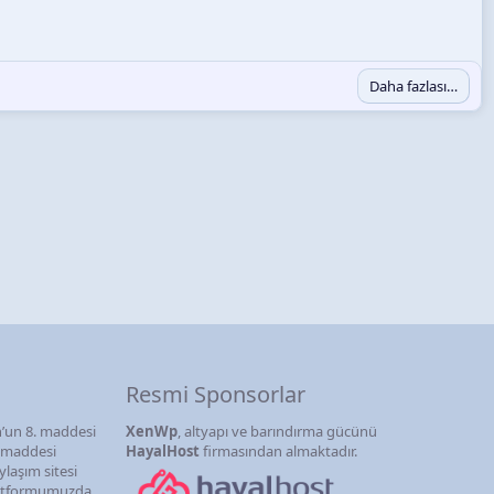
Daha fazlası…
Resmi Sponsorlar
’un 8. maddesi
XenWp
, altyapı ve barındırma gücünü
. maddesi
HayalHost
firmasından almaktadır.
ylaşım sitesi
latformumuzda