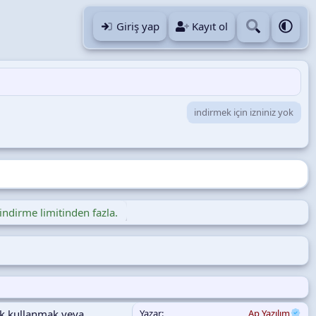
Giriş yap
Kayıt ol
indirmek için izniniz yok
indirme limitinden fazla.
rak kullanmak veya
Yazar
Ap Yazılım