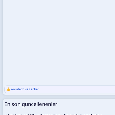
Aaratech
ve
zanber
T
e
p
En son güncellenenler
k
i
l