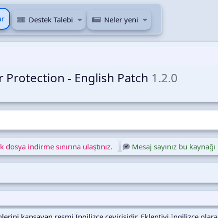
ar
Destek Talebi
Neler yeni
ur Protection - English Patch
1.2.0
 dosya indirme sınırına ulaştınız.
Mesaj sayınız bu kaynağı 
erini kapsayan resmi İngilizce çevirisidir. Eklentiyi İngilizce ola