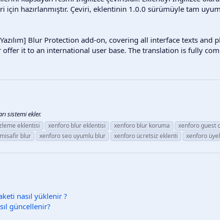
eri için hazırlanmıştır. Çeviri, eklentinin 1.0.0 sürümüyle tam uy
 Yazılım] Blur Protection add-on, covering all interface texts and p
ffer it to an international user base. The translation is fully com
ı sistemi ekler.
zleme eklentisi
xenforo blur eklentisi
xenforo blur koruma
xenforo guest c
misafir blur
xenforo seo uyumlu blur
xenforo ücretsiz eklenti
xenforo üyel
keti nasıl yüklenir ?
ıl güncellenir?