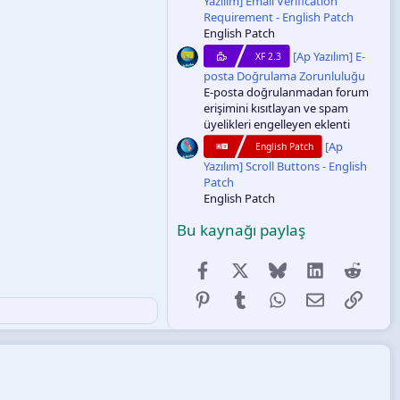
Yazılım] Email Verification
Requirement - English Patch
English Patch
[Ap Yazılım] E-
XF 2.3
posta Doğrulama Zorunluluğu
E-posta doğrulanmadan forum
erişimini kısıtlayan ve spam
üyelikleri engelleyen eklenti
[Ap
English Patch
Yazılım] Scroll Buttons - English
Patch
English Patch
Bu kaynağı paylaş
Facebook
X (Twitter)
Bluesky
LinkedIn
Reddit
Pinterest
Tumblr
WhatsApp
E-posta
Link