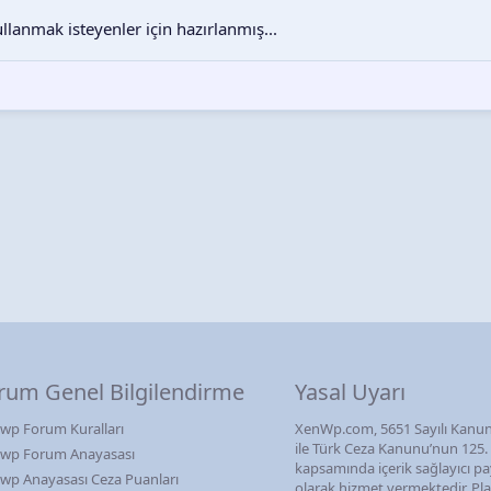
llanmak isteyenler için hazırlanmış...
rum Genel Bilgilendirme
Yasal Uyarı
wp Forum Kuralları
XenWp.com, 5651 Sayılı Kanun
ile Türk Ceza Kanunu’nun 125
wp Forum Anayasası
kapsamında içerik sağlayıcı pa
wp Anayasası Ceza Puanları
olarak hizmet vermektedir. P