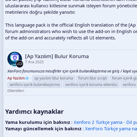
h
uluslararası kullanıcı kitlesine sunmak isteyen forum yöneticil
i
metinlerini doğru şekilde yansıtır.
This language pack is the official English translation of the [Ap
forum administrators who wish to use the add-on in English or o
of the add-on and accurately reflects all UI elements.
[Ap Yazılım] Bulur Koruma
7 Ara 2025
XenForo forumunuza misafirler için içerik bulanıklaştırma ve giriş / kayıt uyar
Ap Yazılım
ap yazılım blur koruma
forum blur script
forum içerik gi
xenforo içerik bulanıklaştırma
xenforo içerik koruma eklentisi
xenforo 
Eklentileri
Yardımcı kaynaklar​
Yama kurulumu için bakınız
:
Xenforo 2 Türkçe yama - Dil pa
Yamayı güncellemek için bakınız
: XenForo Türkçe yama nas