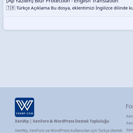
[Ap Yazılım] Blur Protection - English Translation
e
r
🇹🇷 Türkçe Açıklama Bu dosya, eklentimizi İngilizce dilinde ku
:
Fo
Xen
XenWp | XenForo & WordPress Destek Topluluğu
Xen
Xen
XenWp, XenForo ve WordPress kullanıcıları için Türkçe destek