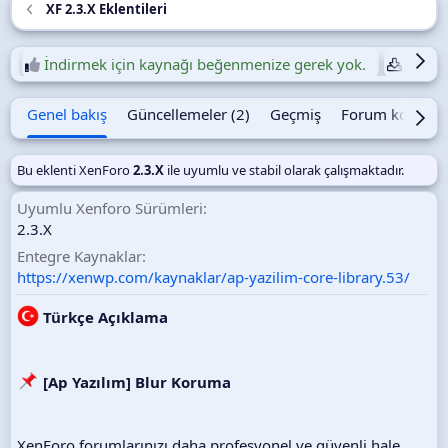
XF 2.3.X Eklentileri
t
a
r
İndirmek için kaynağı beğenmenize gerek yok.
Günlük
i
h
i
Genel bakış
Güncellemeler (2)
Geçmiş
Forum konusu
Bu eklenti XenForo
2.3.X
ile uyumlu ve stabil olarak çalışmaktadır.
Uyumlu Xenforo Sürümleri
2.3.X
Entegre Kaynaklar
https://xenwp.com/kaynaklar/ap-yazilim-core-library.53/
Türkçe Açıklama
[Ap Yazılım] Blur Koruma
XenForo forumlarınızı daha profesyonel ve güvenli hale