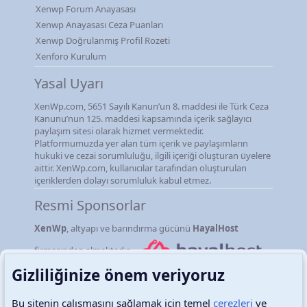
Xenwp Forum Anayasası
Xenwp Anayasası Ceza Puanları
Xenwp Doğrulanmış Profil Rozeti
Xenforo Kurulum
Yasal Uyarı
XenWp.com, 5651 Sayılı Kanun’un 8. maddesi ile Türk Ceza
Kanunu’nun 125. maddesi kapsamında içerik sağlayıcı
paylaşım sitesi olarak hizmet vermektedir.
Platformumuzda yer alan tüm içerik ve paylaşımların
hukuki ve cezai sorumluluğu, ilgili içeriği oluşturan üyelere
aittir. XenWp.com, kullanıcılar tarafından oluşturulan
içeriklerden dolayı sorumluluk kabul etmez.
Resmi Sponsorlar
XenWp
, altyapı ve barındırma gücünü
HayalHost
firmasından almaktadır.
Gizliliğinize önem veriyoruz
Bu sitenin çalışmasını sağlamak için temel
çerezleri
ve