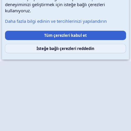
deneyiminizi geliştirmek için isteğe bağlı çerezleri
Türkçe (TR)
Çerezler
kullanıyoruz.
Daha fazla bilgi edinin ve tercihlerinizi yapılandırın
Destek talepleri
Bize ulaşın
Şartlar ve kurallar
Tüm çerezleri kabul et
Gizlilik politikası
Yardım
Ana sayfa
R
S
S
İsteğe bağlı çerezleri reddedin
Copyright © 2026 XenWp Telif Hakları Saklıdır
Community platform by XenForo® © 2010-2026 XenForo Ltd.