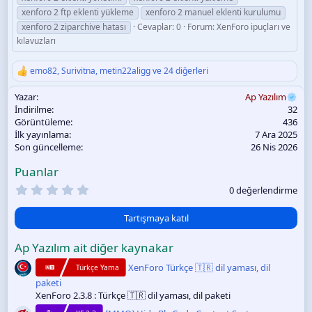
xenforo 2 ftp eklenti yükleme
xenforo 2 manuel eklenti kurulumu
xenforo 2 ziparchive hatası
Cevaplar: 0
Forum:
XenForo ipuçları ve
kılavuzları
emo82
,
Surivitna
,
metin22aligg
ve 24 diğerleri
T
e
Yazar
Ap Yazılım
p
k
İndirilme
32
i
Görüntüleme
436
l
İlk yayınlama
7 Ara 2025
e
Son güncelleme
26 Nis 2026
r
:
Puanlar
0
0 değerlendirme
.
0
0
Tartışmaya katıl
y
ı
Ap Yazılım ait diğer kaynakar
l
d
XenForo Türkçe 🇹🇷 dil yaması, dil
Türkçe Yama
ı
z
paketi
XenForo 2.3.8 : Türkçe 🇹🇷 dil yaması, dil paketi