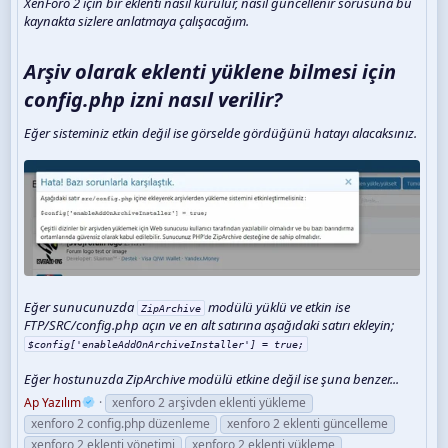
XenForo 2 için bir eklenti nasıl kurulur, nasıl güncellenir sorusuna bu
kaynakta sizlere anlatmaya çalışacağım.
Arşiv olarak eklenti yüklene bilmesi için
config.php izni nasıl verilir?​
Eğer sisteminiz etkin değil ise görselde gördüğünü hatayı alacaksınız.
Eğer sunucunuzda
modülü yüklü ve etkin ise
ZipArchive
FTP/SRC/config.php açın ve en alt satırına aşağıdaki satırı ekleyin;
$config['enableAddOnArchiveInstaller'] = true;
Eğer hostunuzda ZipArchive modülü etkine değil ise şuna benzer...
Ap Yazılım
xenforo 2 arşivden eklenti yükleme
xenforo 2 config.php düzenleme
xenforo 2 eklenti güncelleme
xenforo 2 eklenti yönetimi
xenforo 2 eklenti yükleme