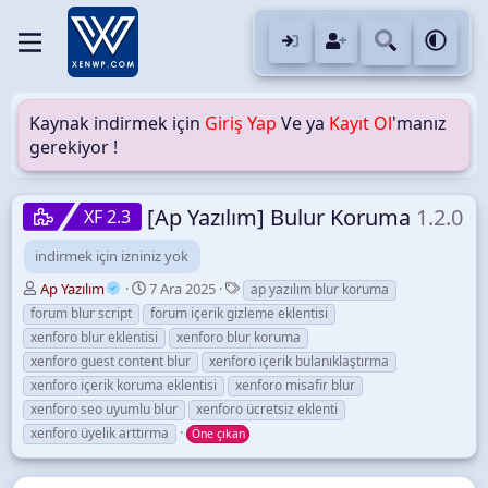
Kaynak indirmek için
Giriş Yap
Ve ya
Kayıt Ol
'manız
gerekiyor !
[Ap Yazılım] Bulur Koruma
1.2.0
XF 2.3
indirmek için izniniz yok
Y
O
E
Ap Yazılım
7 Ara 2025
ap yazılım blur koruma
a
l
t
forum blur script
forum içerik gizleme eklentisi
z
u
i
xenforo blur eklentisi
xenforo blur koruma
a
ş
k
xenforo guest content blur
xenforo içerik bulanıklaştırma
r
t
e
xenforo içerik koruma eklentisi
u
xenforo misafir blur
t
r
l
xenforo seo uyumlu blur
xenforo ücretsiz eklenti
u
e
xenforo üyelik arttırma
Öne çıkan
l
r
m
a