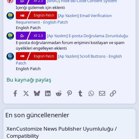
[MMO] Hide Bb-Code Content System
XF 2.3
İçeriği gizlemek için eklenti
[Ap Yazılım] Email Verification
English Patch
Requirement - English Patch
English Patch
[Ap Yazılım] E-posta Doğrulama Zorunluluğu
XF 2.3
E-posta doğrulanmadan forum erişimini kısıtlayan ve spam
üyelikleri engelleyen eklenti
[Ap Yazılım] Scroll Buttons - English
English Patch
Patch
English Patch
Bu kaynağı paylaş
Facebook
X (Twitter)
Bluesky
LinkedIn
Reddit
Pinterest
Tumblr
WhatsApp
E-posta
Link
En son güncellenenler
XenCustomize News Publisher Uyumluluğu /
Compatibility