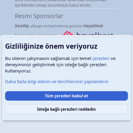
içeriklerden dolayı sorumluluk kabul etmez.
Resmi Sponsorlar
XenWp
, altyapı ve barındırma gücünü
HayalHost
firmasından almaktadır.
Gizliliğinize önem veriyoruz
Bu sitenin çalışmasını sağlamak için temel
çerezleri
ve
deneyiminizi geliştirmek için isteğe bağlı çerezleri
Türkçe (TR)
Çerezler
kullanıyoruz.
Daha fazla bilgi edinin ve tercihlerinizi yapılandırın
Destek talepleri
Bize ulaşın
Şartlar ve kurallar
Tüm çerezleri kabul et
Gizlilik politikası
Yardım
Ana sayfa
R
S
S
İsteğe bağlı çerezleri reddedin
Copyright © 2026 XenWp Telif Hakları Saklıdır
Community platform by XenForo® © 2010-2026 XenForo Ltd.