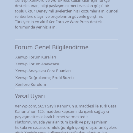
XenWp, XenForo ve WordPress kullanıcıları için Türkçe
destek sunan, bilgi paylaşımını merkeze alan güçlü bir
topluluktur. Deneyimli üyelerden hızlı çözümler alın, güncel
rehberlere ulaşın ve projelerinizi güvenle geliştirin.
Türkiye’nin en aktif XenForo ve WordPress destek
forumunda yerinizi alın.
Forum Genel Bilgilendirme
Xenwp Forum Kuralları
Xenwp Forum Anayasası
Xenwp Anayasası Ceza Puanları
Xenwp Doğrulanmış Profil Rozeti
Xenforo Kurulum
Yasal Uyarı
XenWp.com, 5651 Sayılı Kanun’un 8. maddesi ile Türk Ceza
Kanunu’nun 125. maddesi kapsamında içerik sağlayıcı
paylaşım sitesi olarak hizmet vermektedir.
Platformumuzda yer alan tüm içerik ve paylaşımların
hukuki ve cezai sorumluluğu, ilgili içeriği oluşturan üyelere
aittir. XenWp.com, kullanıcılar tarafından oluşturulan