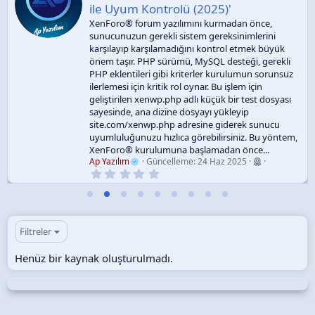
ile Uyum Kontrolü (2025)'
XenForo® forum yazılımını kurmadan önce,
sunucunuzun gerekli sistem gereksinimlerini
karşılayıp karşılamadığını kontrol etmek büyük
önem taşır. PHP sürümü, MySQL desteği, gerekli
PHP eklentileri gibi kriterler kurulumun sorunsuz
ilerlemesi için kritik rol oynar. Bu işlem için
geliştirilen xenwp.php adlı küçük bir test dosyası
sayesinde, ana dizine dosyayı yükleyip
site.com/xenwp.php adresine giderek sunucu
uyumluluğunuzu hızlıca görebilirsiniz. Bu yöntem,
XenForo® kurulumuna başlamadan önce...
Ap Yazılım
Güncelleme:
24 Haz 2025
0
.
0
0
y
ı
l
Filtreler
d
ı
Henüz bir kaynak oluşturulmadı.
z