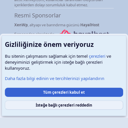
içeriklerden dolayı sorumluluk kabul etmez.
Resmi Sponsorlar
XenWp
, altyapı ve barındırma gücünü
HayalHost
firmasından almaktadır.
Gizliliğinize önem veriyoruz
Bu sitenin çalışmasını sağlamak için temel
çerezleri
ve
deneyiminizi geliştirmek için isteğe bağlı çerezleri
Türkçe (TR)
Çerezler
kullanıyoruz.
Daha fazla bilgi edinin ve tercihlerinizi yapılandırın
Destek talepleri
Bize ulaşın
Şartlar ve kurallar
Tüm çerezleri kabul et
Gizlilik politikası
Yardım
Ana sayfa
R
S
S
İsteğe bağlı çerezleri reddedin
Copyright © 2026 XenWp Telif Hakları Saklıdır
Community platform by XenForo® © 2010-2026 XenForo Ltd.