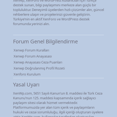
XenWp, XenForo ve WordPress kullanıcıları için Türkçe
destek sunan, bilgi paylaşımını merkeze alan güçlü bir
topluluktur. Deneyimli üyelerden hızlı çözümler alın, güncel
rehberlere ulaşın ve projelerinizi güvenle geliştirin.
Türkiye’nin en aktif XenForo ve WordPress destek
forumunda yerinizi alın.
Forum Genel Bilgilendirme
Xenwp Forum Kuralları
Xenwp Forum Anayasası
Xenwp Anayasası Ceza Puanları
Xenwp Doğrulanmış Profil Rozeti
Xenforo Kurulum
Yasal Uyarı
XenWp.com, 5651 Sayılı Kanun’un 8. maddesi ile Türk Ceza
Kanunu’nun 125. maddesi kapsamında içerik sağlayıcı
paylaşım sitesi olarak hizmet vermektedir.
Platformumuzda yer alan tüm içerik ve paylaşımların
hukuki ve cezai sorumluluğu, ilgili içeriği oluşturan üyelere
aittir. XenWp.com, kullanıcılar tarafından oluşturulan