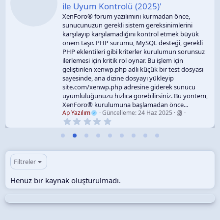
ile Uyum Kontrolü (2025)'
XenForo® forum yazılımını kurmadan önce,
sunucunuzun gerekli sistem gereksinimlerini
karşılayıp karşılamadığını kontrol etmek büyük
önem taşır. PHP sürümü, MySQL desteği, gerekli
PHP eklentileri gibi kriterler kurulumun sorunsuz
ilerlemesi için kritik rol oynar. Bu işlem için
geliştirilen xenwp.php adlı küçük bir test dosyası
sayesinde, ana dizine dosyayı yükleyip
site.com/xenwp.php adresine giderek sunucu
uyumluluğunuzu hızlıca görebilirsiniz. Bu yöntem,
XenForo® kurulumuna başlamadan önce...
Ap Yazılım
Güncelleme:
24 Haz 2025
0
.
0
0
y
ı
l
Filtreler
d
ı
Henüz bir kaynak oluşturulmadı.
z