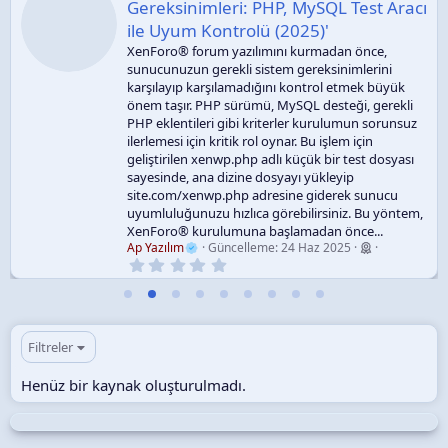
Gereksinimleri: PHP, MySQL Test Aracı
ile Uyum Kontrolü (2025)'
XenForo® forum yazılımını kurmadan önce,
sunucunuzun gerekli sistem gereksinimlerini
karşılayıp karşılamadığını kontrol etmek büyük
önem taşır. PHP sürümü, MySQL desteği, gerekli
PHP eklentileri gibi kriterler kurulumun sorunsuz
ilerlemesi için kritik rol oynar. Bu işlem için
geliştirilen xenwp.php adlı küçük bir test dosyası
sayesinde, ana dizine dosyayı yükleyip
site.com/xenwp.php adresine giderek sunucu
uyumluluğunuzu hızlıca görebilirsiniz. Bu yöntem,
XenForo® kurulumuna başlamadan önce...
Ap Yazılım
Güncelleme:
24 Haz 2025
0
.
0
0
y
ı
l
Filtreler
d
ı
Henüz bir kaynak oluşturulmadı.
z