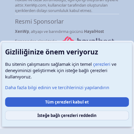
aittir. XenWp.com, kullanıcılar tarafından oluşturulan
içeriklerden dolayı sorumluluk kabul etmez.
Resmi Sponsorlar
XenWp
, altyapı ve barındırma gücünü
HayalHost
firmasından almaktadır.
Gizliliğinize önem veriyoruz
Bu sitenin çalışmasını sağlamak için temel
çerezleri
ve
deneyiminizi geliştirmek için isteğe bağlı çerezleri
Türkçe (TR)
Çerezler
kullanıyoruz.
Daha fazla bilgi edinin ve tercihlerinizi yapılandırın
Destek talepleri
Bize ulaşın
Şartlar ve kurallar
Tüm çerezleri kabul et
Gizlilik politikası
Yardım
Ana sayfa
R
S
S
İsteğe bağlı çerezleri reddedin
Copyright © 2026 XenWp Telif Hakları Saklıdır
Community platform by XenForo® © 2010-2026 XenForo Ltd.