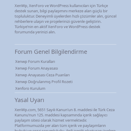
XenWp, XenForo ve WordPress kullanıcıları için Türkçe
destek sunan, bilgi paylaşımını merkeze alan güçlü bir
topluluktur. Deneyimli üyelerden hızlı çözümler alın, güncel
rehberlere ulaşın ve projelerinizi güvenle geliştirin.
Türkiye’nin en aktif XenForo ve WordPress destek
forumunda yerinizi alın.
Forum Genel Bilgilendirme
Xenwp Forum Kuralları
Xenwp Forum Anayasası
Xenwp Anayasası Ceza Puanları
Xenwp Doğrulanmış Profil Rozeti
Xenforo Kurulum
Yasal Uyarı
XenWp.com, 5651 Sayılı Kanun’un 8. maddesi ile Türk Ceza
Kanunu’nun 125. maddesi kapsamında içerik sağlayıcı
paylaşım sitesi olarak hizmet vermektedir.
Platformumuzda yer alan tüm içerik ve paylaşımların
hukuki ve cezai sorumluluğu, ilgili içeriği oluşturan üyelere