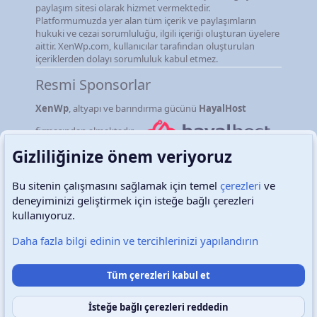
paylaşım sitesi olarak hizmet vermektedir.
Platformumuzda yer alan tüm içerik ve paylaşımların
hukuki ve cezai sorumluluğu, ilgili içeriği oluşturan üyelere
aittir. XenWp.com, kullanıcılar tarafından oluşturulan
içeriklerden dolayı sorumluluk kabul etmez.
Resmi Sponsorlar
XenWp
, altyapı ve barındırma gücünü
HayalHost
firmasından almaktadır.
Gizliliğinize önem veriyoruz
Bu sitenin çalışmasını sağlamak için temel
çerezleri
ve
deneyiminizi geliştirmek için isteğe bağlı çerezleri
Türkçe (TR)
Çerezler
kullanıyoruz.
Daha fazla bilgi edinin ve tercihlerinizi yapılandırın
Destek talepleri
Bize ulaşın
Şartlar ve kurallar
Tüm çerezleri kabul et
Gizlilik politikası
Yardım
Ana sayfa
R
S
S
İsteğe bağlı çerezleri reddedin