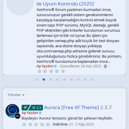
ile Uyum Kontrolü (2025)'
XenForo® forum yazılımını kurmadan önce,
sunucunuzun gerekli sistem gereksinimlerini
karşılayıp karşılamadığını kontrol etmek büyük
önem taşır. PHP sürümü, MySQL desteği, gerekli
PHP eklentileri gibi kriterler kurulumun sorunsuz
ilerlemesi için kritik rol oynar. Bu işlem için
geliştirilen xenwp.php adlı küçük bir test dosyası
sayesinde, ana dizine dosyayı yükleyip
site.com/xenwp.php adresine giderek sunucu
uyumluluğunuzu hızlıca görebilirsiniz. Bu yöntem,
XenForo® kurulumuna başlamadan önce...
Ap Yazılım
Güncelleme:
24 Haz 2025
0
.
0
0
y
ı
l
Filtreler
d
ı
z
Aurora [Free XF Theme]
2.3.7
XF 2.3
Ap Yazılım
Büyüleyici 'Aurora' temasını, görsel bir şaheseri keşfedin.
0
İndirilme
21
2 Ağu 2025
.