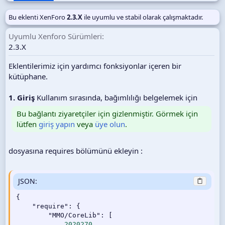
t
a
Bu eklenti XenForo
2.3.X
ile uyumlu ve stabil olarak çalışmaktadır.
r
i
Uyumlu Xenforo Sürümleri
h
2.3.X
i
Eklentilerimiz için yardımcı fonksiyonlar içeren bir
kütüphane.
1. Giriş
Kullanım sırasında, bağımlılığı belgelemek için
Bu bağlantı ziyaretçiler için gizlenmiştir. Görmek için
lütfen
giriş yapın
veya
üye olun
.
dosyasına requires bölümünü ekleyin :
JSON:
{
"require"
:
{
"MMO/CoreLib"
:
[
2020270
,