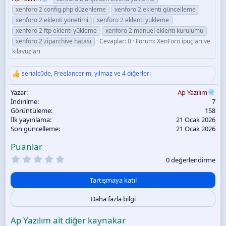
xenforo 2 config.php düzenleme
xenforo 2 eklenti güncelleme
xenforo 2 eklenti yönetimi
xenforo 2 eklenti yükleme
xenforo 2 ftp eklenti yükleme
xenforo 2 manuel eklenti kurulumu
xenforo 2 ziparchive hatası
Cevaplar: 0
Forum:
XenForo ipuçları ve
kılavuzları
serialc0de
,
Freelancerim
,
yilmaz
ve 4 diğerleri
T
e
Yazar
Ap Yazılım
p
k
İndirilme
7
i
Görüntüleme
158
l
İlk yayınlama
21 Ocak 2026
e
Son güncelleme
21 Ocak 2026
r
:
Puanlar
0
0 değerlendirme
.
0
0
Tartışmaya katıl
y
ı
Daha fazla bilgi
l
d
ı
Ap Yazılım ait diğer kaynakar