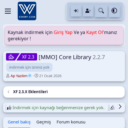
Kaynak indirmek için
Giriş Yap
Ve ya
Kayıt Ol
'manız
gerekiyor !
[MMO] Core Library
2.2.7
XF 2.3
indirmek için izniniz yok
Y
O
Ap Yazılım
21 Ocak 2026
a
l
z
u
a
ş
XF 2.3.X Eklentileri
r
t
u
r
İndirmek için kaynağı beğenmenize gerek yok.
Günlük
u
l
Genel bakış
Geçmiş
Forum konusu
m
a