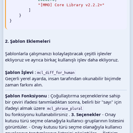
"[MMO] Core Library v2.2.2+"
]
}
}
2. Şablon Eklemeleri
Şablonlarla çalışmanızı kolaylaştıracak çeşitli işlevler
ekliyoruz ve ayrıca birkaç kullanışlı işlev daha ekliyoruz.
Şablon İşlevi
:
mcl_diff_for_human
Geçerli yerel ayarda, insan tarafından okunabilir biçimde
zaman farkını alın.
Şablon Fonksiyonu
: Çoğullaştırma seçeneklerine sahip
bir çeviri ifadesi tanımladıktan sonra, belirli bir "sayı" için
ifadeyi almak üzere
mcl_phrase_plural
bu fonksiyonu kullanabilirsiniz .
3. Seçenekler
- Onay
kutusu türü seçme olanağıyla kullanıcı gruplarının listesini
görüntüler. - Onay kutusu türü seçme olanağıyla kullanıcı
gruplarının tanıtımlarının listesini görüntüler . - İletişim