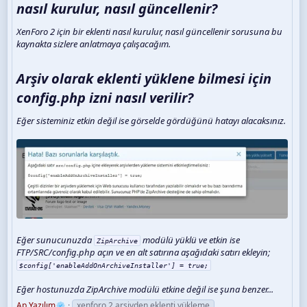
nasıl kurulur, nasıl güncellenir?​
XenForo 2 için bir eklenti nasıl kurulur, nasıl güncellenir sorusuna bu
kaynakta sizlere anlatmaya çalışacağım.
Arşiv olarak eklenti yüklene bilmesi için
config.php izni nasıl verilir?​
Eğer sisteminiz etkin değil ise görselde gördüğünü hatayı alacaksınız.
Eğer sunucunuzda
modülü yüklü ve etkin ise
ZipArchive
FTP/SRC/config.php açın ve en alt satırına aşağıdaki satırı ekleyin;
$config['enableAddOnArchiveInstaller'] = true;
Eğer hostunuzda ZipArchive modülü etkine değil ise şuna benzer...
Ap Yazılım
xenforo 2 arşivden eklenti yükleme