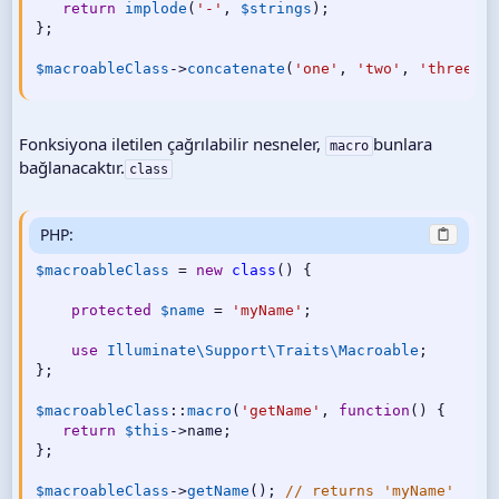
return
implode
(
'-'
,
$strings
)
;
}
;
$macroableClass
-
>
concatenate
(
'one'
,
'two'
,
'three'
)
;
Fonksiyona iletilen çağrılabilir nesneler,
bunlara
macro
bağlanacaktır.
class
PHP:
$macroableClass
=
new
class
(
)
{
protected
$name
=
'myName'
;
use
Illuminate
\
Support
\
Traits
\
Macroable
;
}
;
$macroableClass
:
:
macro
(
'getName'
,
function
(
)
{
return
$this
-
>
name
;
}
;
$macroableClass
-
>
getName
(
)
;
// returns 'myName'