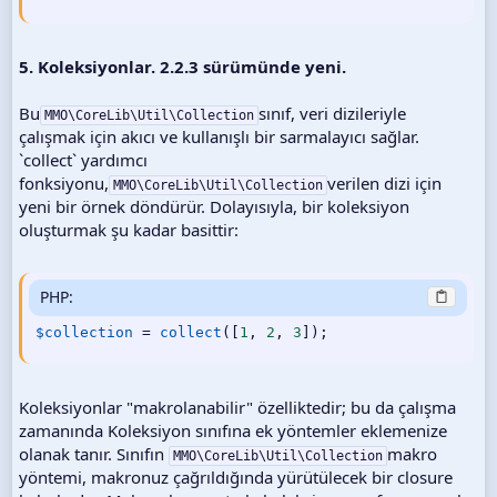
5. Koleksiyonlar. 2.2.3 sürümünde yeni.
Bu
sınıf, veri dizileriyle
MMO\CoreLib\Util\Collection
çalışmak için akıcı ve kullanışlı bir sarmalayıcı sağlar.
`collect` yardımcı
fonksiyonu,
verilen dizi için
MMO\CoreLib\Util\Collection
yeni bir örnek döndürür. Dolayısıyla, bir koleksiyon
oluşturmak şu kadar basittir:
PHP:
$collection
=
collect
(
[
1
,
2
,
3
]
)
;
Koleksiyonlar "makrolanabilir" özelliktedir; bu da çalışma
zamanında Koleksiyon sınıfına ek yöntemler eklemenize
olanak tanır. Sınıfın
makro
MMO\CoreLib\Util\Collection
yöntemi, makronuz çağrıldığında yürütülecek bir closure