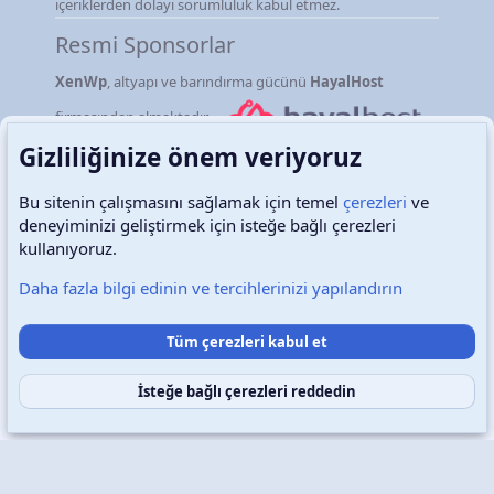
içeriklerden dolayı sorumluluk kabul etmez.
Resmi Sponsorlar
XenWp
, altyapı ve barındırma gücünü
HayalHost
firmasından almaktadır.
Gizliliğinize önem veriyoruz
Bu sitenin çalışmasını sağlamak için temel
çerezleri
ve
deneyiminizi geliştirmek için isteğe bağlı çerezleri
Türkçe (TR)
Çerezler
kullanıyoruz.
Daha fazla bilgi edinin ve tercihlerinizi yapılandırın
Destek talepleri
Bize ulaşın
Şartlar ve kurallar
Tüm çerezleri kabul et
Gizlilik politikası
Yardım
Ana sayfa
R
S
S
İsteğe bağlı çerezleri reddedin
Copyright © 2026 XenWp Telif Hakları Saklıdır
Community platform by XenForo® © 2010-2026 XenForo Ltd.