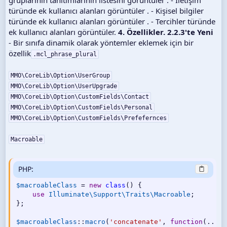
türünde ek kullanıcı alanları görüntüler . - Kişisel bilgiler
türünde ek kullanıcı alanları görüntüler . - Tercihler türünde
ek kullanıcı alanları görüntüler.
4. Özellikler. 2.2.3'te Yeni
- Bir sınıfa dinamik olarak yöntemler eklemek için bir
özellik
.mcl_phrase_plural
MMO\CoreLib\Option\UserGroup
MMO\CoreLib\Option\UserUpgrade
MMO\CoreLib\Option\CustomFields\Contact
MMO\CoreLib\Option\CustomFields\Personal
MMO\CoreLib\Option\CustomFields\Prefefernces
Macroable
PHP:
$macroableClass
=
new
class
(
)
{
use
Illuminate
\
Support
\
Traits
\
Macroable
;
}
;
$macroableClass
:
:
macro
(
'concatenate'
,
function
(
.
.
.
$