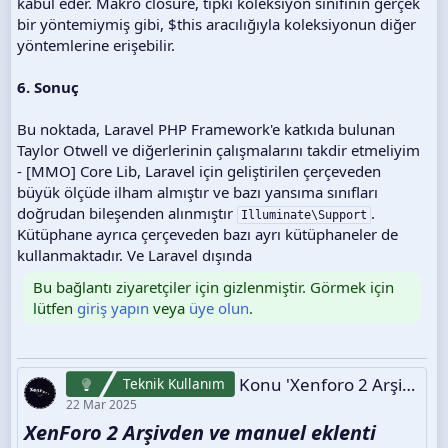
kabul eder. Makro closure, tıpkı koleksiyon sınıfının gerçek
bir yöntemiymiş gibi, $this aracılığıyla koleksiyonun diğer
yöntemlerine erişebilir.
6. Sonuç
Bu noktada, Laravel PHP Framework'e katkıda bulunan
Taylor Otwell ve diğerlerinin çalışmalarını takdir etmeliyim
- [MMO] Core Lib, Laravel için geliştirilen çerçeveden
büyük ölçüde ilham almıştır ve bazı yansıma sınıfları
doğrudan bileşenden alınmıştır
.
Illuminate\Support
Kütüphane ayrıca çerçeveden bazı ayrı kütüphaneler de
kullanmaktadır. Ve Laravel dışında
Bu bağlantı ziyaretçiler için gizlenmiştir. Görmek için
lütfen
giriş yapın
veya
üye olun
.
Konu 'Xenforo 2 Arşivden Ve Manuel Eklenti Nasıl Kurulur, Nasıl Güncellenir?'
Teknik Kullanım
22 Mar 2025
XenForo 2 Arşivden ve manuel eklenti