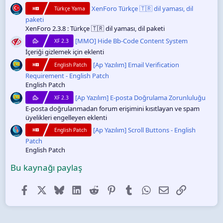
z
XenForo Türkçe 🇹🇷 dil yaması, dil
Türkçe Yama
paketi
XenForo 2.3.8 : Türkçe 🇹🇷 dil yaması, dil paketi
[MMO] Hide Bb-Code Content System
XF 2.3
İçeriği gizlemek için eklenti
[Ap Yazılım] Email Verification
English Patch
Requirement - English Patch
English Patch
[Ap Yazılım] E-posta Doğrulama Zorunluluğu
XF 2.3
E-posta doğrulanmadan forum erişimini kısıtlayan ve spam
üyelikleri engelleyen eklenti
[Ap Yazılım] Scroll Buttons - English
English Patch
Patch
English Patch
Bu kaynağı paylaş
Facebook
X (Twitter)
Bluesky
LinkedIn
Reddit
Pinterest
Tumblr
WhatsApp
E-posta
Link