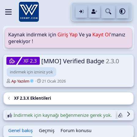
Kaynak indirmek için
Giriş Yap
Ve ya
Kayıt Ol
'manız
gerekiyor !
[MMO] Verified Badge
2.3.0
XF 2.3
indirmek için izniniz yok
Y
O
Ap Yazılım
21 Ocak 2026
a
l
z
u
a
ş
XF 2.3.X Eklentileri
r
t
u
r
İndirmek için kaynağı beğenmenize gerek yok.
Günlük
u
l
Genel bakış
Geçmiş
Forum konusu
m
a