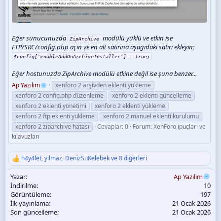
Eğer sunucunuzda
modülü yüklü ve etkin ise
ZipArchive
FTP/SRC/config.php açın ve en alt satırına aşağıdaki satırı ekleyin;
$config['enableAddOnArchiveInstaller'] = true;
Eğer hostunuzda ZipArchive modülü etkine değil ise şuna benzer...
Ap Yazılım
xenforo 2 arşivden eklenti yükleme
xenforo 2 config.php düzenleme
xenforo 2 eklenti güncelleme
xenforo 2 eklenti yönetimi
xenforo 2 eklenti yükleme
xenforo 2 ftp eklenti yükleme
xenforo 2 manuel eklenti kurulumu
xenforo 2 ziparchive hatası
Cevaplar: 0
Forum:
XenForo ipuçları ve
kılavuzları
h4y4let
,
yilmaz
,
DenizSuKelebek
ve 8 diğerleri
T
e
Yazar
Ap Yazılım
p
k
İndirilme
10
i
Görüntüleme
197
l
İlk yayınlama
21 Ocak 2026
e
Son güncelleme
21 Ocak 2026
r