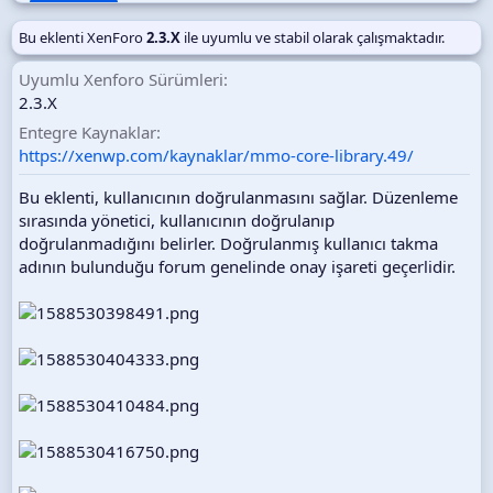
t
a
Bu eklenti XenForo
2.3.X
ile uyumlu ve stabil olarak çalışmaktadır.
r
i
Uyumlu Xenforo Sürümleri
h
2.3.X
i
Entegre Kaynaklar
https://xenwp.com/kaynaklar/mmo-core-library.49/
Bu eklenti, kullanıcının doğrulanmasını sağlar. Düzenleme
sırasında yönetici, kullanıcının doğrulanıp
doğrulanmadığını belirler. Doğrulanmış kullanıcı takma
adının bulunduğu forum genelinde onay işareti geçerlidir.