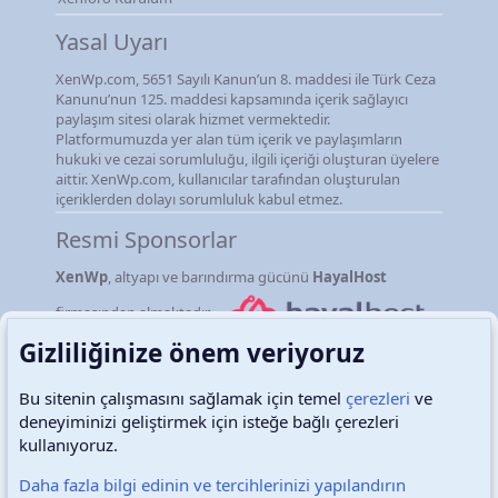
Yasal Uyarı
XenWp.com, 5651 Sayılı Kanun’un 8. maddesi ile Türk Ceza
Kanunu’nun 125. maddesi kapsamında içerik sağlayıcı
paylaşım sitesi olarak hizmet vermektedir.
Platformumuzda yer alan tüm içerik ve paylaşımların
hukuki ve cezai sorumluluğu, ilgili içeriği oluşturan üyelere
aittir. XenWp.com, kullanıcılar tarafından oluşturulan
içeriklerden dolayı sorumluluk kabul etmez.
Resmi Sponsorlar
XenWp
, altyapı ve barındırma gücünü
HayalHost
firmasından almaktadır.
Gizliliğinize önem veriyoruz
Bu sitenin çalışmasını sağlamak için temel
çerezleri
ve
deneyiminizi geliştirmek için isteğe bağlı çerezleri
Türkçe (TR)
Çerezler
kullanıyoruz.
Daha fazla bilgi edinin ve tercihlerinizi yapılandırın
Destek talepleri
Bize ulaşın
Şartlar ve kurallar