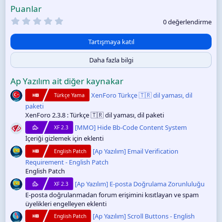
:
Puanlar
0
0 değerlendirme
.
0
0
Tartışmaya katıl
y
ı
Daha fazla bilgi
l
d
ı
Ap Yazılım ait diğer kaynakar
z
XenForo Türkçe 🇹🇷 dil yaması, dil
Türkçe Yama
paketi
XenForo 2.3.8 : Türkçe 🇹🇷 dil yaması, dil paketi
[MMO] Hide Bb-Code Content System
XF 2.3
İçeriği gizlemek için eklenti
[Ap Yazılım] Email Verification
English Patch
Requirement - English Patch
English Patch
[Ap Yazılım] E-posta Doğrulama Zorunluluğu
XF 2.3
E-posta doğrulanmadan forum erişimini kısıtlayan ve spam
üyelikleri engelleyen eklenti
[Ap Yazılım] Scroll Buttons - English
English Patch