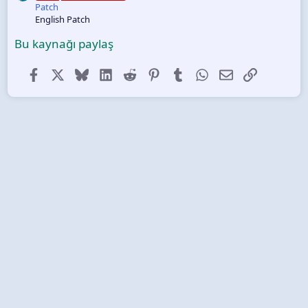
Patch
English Patch
Bu kaynağı paylaş
Facebook
X (Twitter)
Bluesky
LinkedIn
Reddit
Pinterest
Tumblr
WhatsApp
E-posta
Link