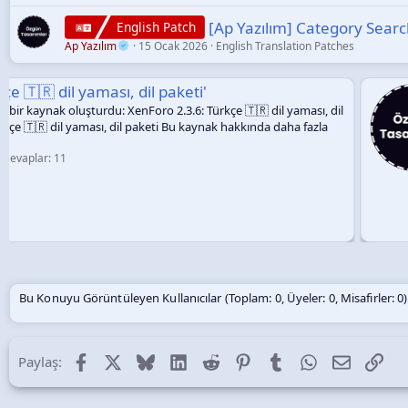
[Ap Yazılım] Category Searc
English Patch
Ap Yazılım
15 Ocak 2026
English Translation Patches
Konu '[Ap Yazılım] Anti Hack Eklentis
il
Aktifleştirme Rehberi'
🇹🇷 Türkçe Rehber Telegram Bot Oluşturma ve API
üzerinden BotFather adresine ( BotFather ) girerek
gerekmektedir. BotFather sohbet ekranına girerek /
Ardından /newbot yazarak yeni bot oluşturma sürecin
isim (name) belirlemeniz istenir. Örnek: XenWp.Com
bir kullanıcı adı (username) belirlemeniz gerekir. Bu k
Ap Yazılım
14 Nis 2026
Cevaplar: 2
Bu Konuyu Görüntüleyen Kullanıcılar (Toplam: 0, Üyeler: 0, Misafirler: 0)
Facebook
X (Twitter)
Bluesky
LinkedIn
Reddit
Pinterest
Tumblr
WhatsApp
E-posta
Lin
Paylaş: