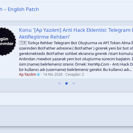
h – English Patch
i: Telegram Bot Kurulumu Ve
Konu 'Xenf
Merhaba, Foru
“emrekirasari”.
 Token Alma İlk olarak Telegram
önerim var mı?
 yeni bir bot oluşturmanız
DenizSuKelebe
start komutu ile botu başlatın.
i başlatın. İlk olarak botunuz için bir
 - Anti Hack Daha sonra botunuz için
ullanıcı adı...
k