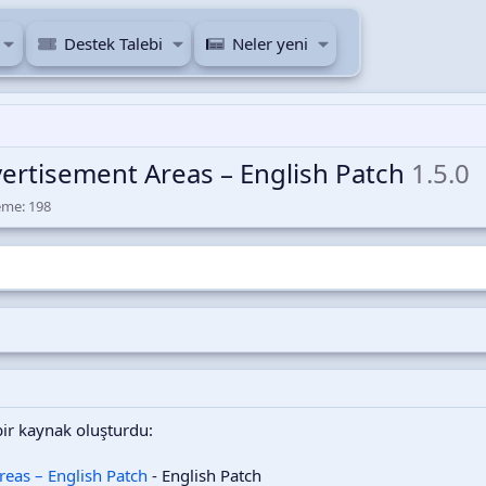
Destek Talebi
Neler yeni
vertisement Areas – English Patch
1.5.0
G
eme:
198
ö
r
ü
n
t
ü
l
e
m
e
bir kaynak oluşturdu:
reas – English Patch
- English Patch