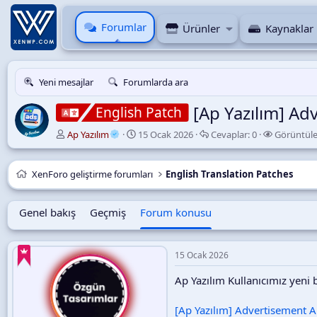
Forumlar
Ürünler
Kaynaklar
Yeni mesajlar
Forumlarda ara
[Ap Yazılım] Ad
English Patch
K
B
C
Ap Yazılım
15 Ocak 2026
Cevaplar:
0
Görüntül
o
a
e
n
ş
v
u
l
a
XenForo geliştirme forumları
English Translation Patches
y
a
p
u
n
l
B
g
a
Genel bakış
Geçmiş
Forum konusu
a
ı
r
ş
ç
l
t
15 Ocak 2026
a
a
t
r
Ap Yazılım Kullanıcımız yeni 
a
i
n
h
[Ap Yazılım] Advertisement A
i