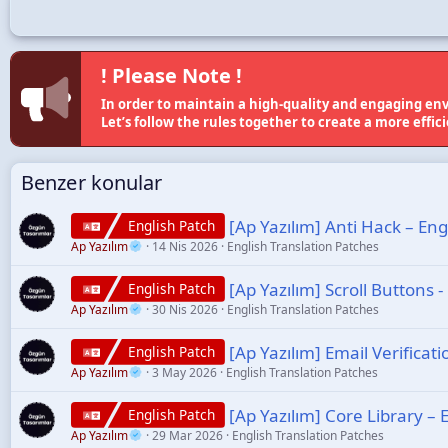
! Please Note !
In order to maintain a high-quality and engaging env
Let’s follow the rules together to create a more effi
Benzer konular
[Ap Yazılım] Anti Hack – Eng
English Patch
Ap Yazılım
14 Nis 2026
English Translation Patches
[Ap Yazılım] Scroll Buttons -
English Patch
Ap Yazılım
30 Nis 2026
English Translation Patches
[Ap Yazılım] Email Verifica
English Patch
Ap Yazılım
3 May 2026
English Translation Patches
[Ap Yazılım] Core Library – 
English Patch
Ap Yazılım
29 Mar 2026
English Translation Patches