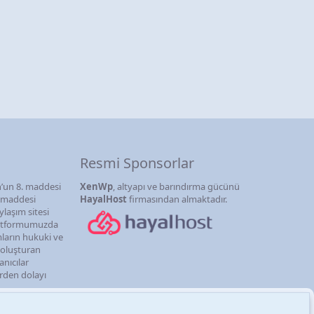
Resmi Sponsorlar
’un 8. maddesi
XenWp
, altyapı ve barındırma gücünü
. maddesi
HayalHost
firmasından almaktadır.
ylaşım sitesi
latformumuzda
mların hukuki ve
i oluşturan
anıcılar
erden dolayı