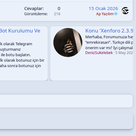
Cevaplar
0
15 Ocak 2026
Görüntüleme
216
Ap Yazılım
oro 2.3.9 Tema Önerisi'
munuza hayran kaldım. R10’daki üyeliğimden geliyorum, nickim
 Türkçe dili paylaştığınız için ayrıca çok teşekkür ederim. 2.3.9 güzel Tema
 İyi çalışmalar dilerim. https://kiraguard.com/
k
5 May 2026
Cevaplar: 7