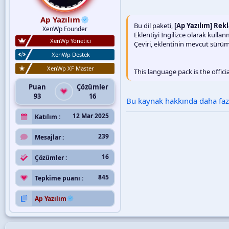
Ap Yazılım
Bu dil paketi,
[Ap Yazılım] Rek
XenWp Founder
Eklentiyi İngilizce olarak kulla
XenWp Yönetici
Çeviri, eklentinin mevcut sürüm
XenWp Destek
XenWp XF Master
This language pack is the offici
Puan
Çözümler
93
16
Bu kaynak hakkında daha fazla
12 Mar 2025
Katılım
239
Mesajlar
16
Çözümler
845
Tepkime puanı
Ap Yazılım