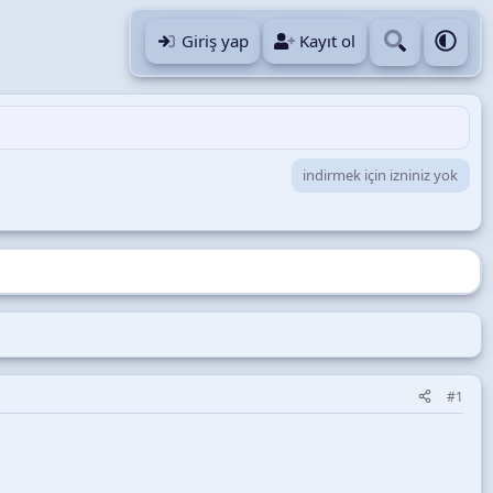
Giriş yap
Kayıt ol
indirmek için izniniz yok
#1