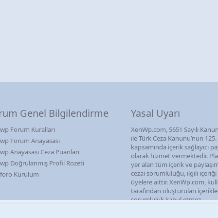
rum Genel Bilgilendirme
Yasal Uyarı
wp Forum Kuralları
XenWp.com, 5651 Sayılı Kanun
ile Türk Ceza Kanunu’nun 125
wp Forum Anayasası
kapsamında içerik sağlayıcı pa
wp Anayasası Ceza Puanları
olarak hizmet vermektedir. P
wp Doğrulanmış Profil Rozeti
yer alan tüm içerik ve paylaşı
cezai sorumluluğu, ilgili içeriğ
foro Kurulum
üyelere aittir. XenWp.com, kull
tarafından oluşturulan içerikl
sorumluluk kabul etmez.