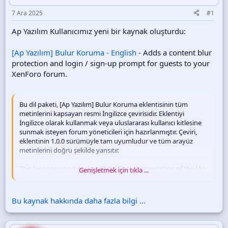
i
7 Ara 2025
#1
Ap Yazılım Kullanıcımız yeni bir kaynak oluşturdu:
[Ap Yazılım] Bulur Koruma - English
- Adds a content blur
protection and login / sign-up prompt for guests to your
XenForo forum.
Bu dil paketi, [Ap Yazılım] Bulur Koruma eklentisinin tüm
metinlerini kapsayan resmi İngilizce çevirisidir. Eklentiyi
İngilizce olarak kullanmak veya uluslararası kullanıcı kitlesine
sunmak isteyen forum yöneticileri için hazırlanmıştır. Çeviri,
eklentinin 1.0.0 sürümüyle tam uyumludur ve tüm arayüz
metinlerini doğru şekilde yansıtır.
This language pack is the official English translation of the [Ap
Genişletmek için tıkla ...
Yazılım] Blur Protection add-on, covering all interface texts and
phrases. It is designed...
Bu kaynak hakkında daha fazla bilgi ...