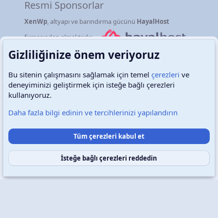
Resmi Sponsorlar
XenWp
, altyapı ve barındırma gücünü
HayalHost
firmasından almaktadır.
Gizliliğinize önem veriyoruz
Bu sitenin çalışmasını sağlamak için temel
çerezleri
ve
deneyiminizi geliştirmek için isteğe bağlı çerezleri
Türkçe (TR)
Çerezler
kullanıyoruz.
Daha fazla bilgi edinin ve tercihlerinizi yapılandırın
Destek talepleri
Bize ulaşın
Şartlar ve kurallar
Tüm çerezleri kabul et
Gizlilik politikası
Yardım
Ana sayfa
R
S
S
İsteğe bağlı çerezleri reddedin
Copyright © 2026 XenWp Telif Hakları Saklıdır
Community platform by XenForo® © 2010-2026 XenForo Ltd.