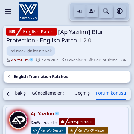
[Ap Yazılım] Blur
English Patch
Protection - English Patch
1.2.0
indirmek için izniniz yok
K
B
C
G
Ap Yazılım
7 Ara 2025
Cevaplar:
1
Görüntüleme:
384
o
a
e
ö
n
ş
v
r
u
l
a
ü
English Translation Patches
y
a
p
n
u
n
l
t
B
g
a
ü
Genel bakış
Güncellemeler (1)
Geçmiş
Forum konusu
a
ı
r
l
ş
ç
e
l
t
m
Ap Yazılım
a
a
e
t
r
XenWp Yönetici
XenWp Founder
a
i
n
h
XenWp Destek
XenWp XF Master