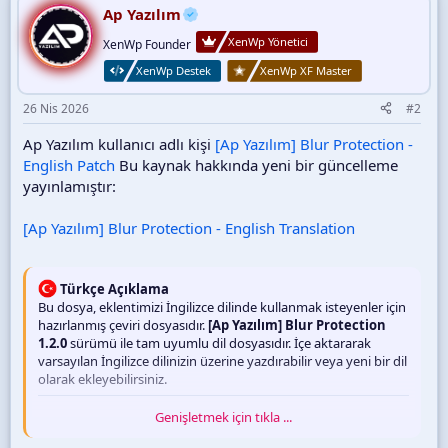
Ap Yazılım
XenWp Yönetici
XenWp Founder
XenWp Destek
XenWp XF Master
26 Nis 2026
#2
Ap Yazılım kullanıcı adlı kişi
[Ap Yazılım] Blur Protection -
English Patch
Bu kaynak hakkında yeni bir güncelleme
yayınlamıştır:
[Ap Yazılım] Blur Protection - English Translation
Türkçe Açıklama
Bu dosya, eklentimizi İngilizce dilinde kullanmak isteyenler için
hazırlanmış çeviri dosyasıdır.
[Ap Yazılım] Blur Protection
1.2.0
sürümü ile tam uyumlu dil dosyasıdır. İçe aktararak
varsayılan İngilizce dilinizin üzerine yazdırabilir veya yeni bir dil
olarak ekleyebilirsiniz.
Genişletmek için tıkla ...
English Description