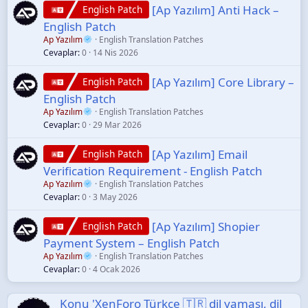
[Ap Yazılım] Anti Hack –
English Patch
English Patch
Ap Yazılım
English Translation Patches
Cevaplar
0
14 Nis 2026
[Ap Yazılım] Core Library –
English Patch
English Patch
Ap Yazılım
English Translation Patches
Cevaplar
0
29 Mar 2026
[Ap Yazılım] Email
English Patch
Verification Requirement - English Patch
Ap Yazılım
English Translation Patches
Cevaplar
0
3 May 2026
[Ap Yazılım] Shopier
English Patch
Payment System – English Patch
Ap Yazılım
English Translation Patches
Cevaplar
0
4 Ocak 2026
Konu 'XenForo Türkçe 🇹🇷 dil yaması, dil