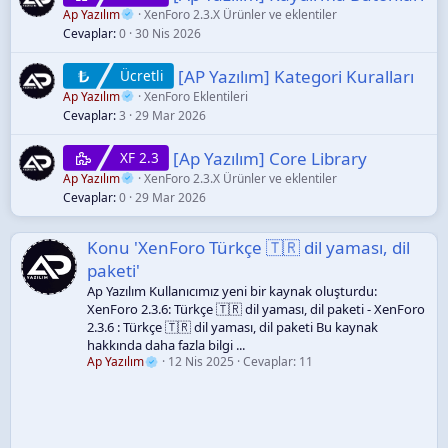
d
Ap Yazılım
XenForo 2.3.X Ürünler ve eklentiler
ü
Cevaplar
0
30 Nis 2026
[AP Yazılım] Kategori Kuralları
Ücretli
Ap Yazılım
XenForo Eklentileri
Cevaplar
3
29 Mar 2026
[Ap Yazılım] Core Library
XF 2.3
Ap Yazılım
XenForo 2.3.X Ürünler ve eklentiler
Cevaplar
0
29 Mar 2026
Konu 'XenForo Türkçe 🇹🇷 dil yaması, dil
paketi'
Ap Yazılım Kullanıcımız yeni bir kaynak oluşturdu:
XenForo 2.3.6: Türkçe 🇹🇷 dil yaması, dil paketi - XenForo
2.3.6 : Türkçe 🇹🇷 dil yaması, dil paketi Bu kaynak
hakkında daha fazla bilgi ...
Ap Yazılım
12 Nis 2025
Cevaplar: 11