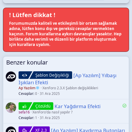
! Lütfen dikkat !
Forumumuzda kaliteli ve etkileşimli bir ortam sağlamak
adına, lütfen konu dışı ve gereksiz cevaplar vermekten
kaçının. Forum kurallarına aykırı davranışlar yasaktır. Hep
birlikte daha verimli ve düzenli bir platform oluşturmak
için kurallara uyalım.
Benzer konular
[Ap Yazılım] Yılbaşı
Şablon Değişikliği
Işıkları Efekti
Ap Yazılım
XenForo 2.3.X Şablon değişiklikleri
Cevaplar
0
31 Ara 2025
Ç
Kar Yağdırma Efekti
Çözüldü
ö
sefa16
XenForo'da nasıl yapılır ?
z
Cevaplar
1
31 Ara 2025
ü
l
[Ap Yazılım] Kaydırma Butonları
XF 2.3