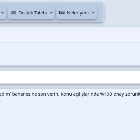
Destek Talebi
Neler yeni
umadım' bahanesine son verin. Konu açılışlarında %100 onay zorunl
.