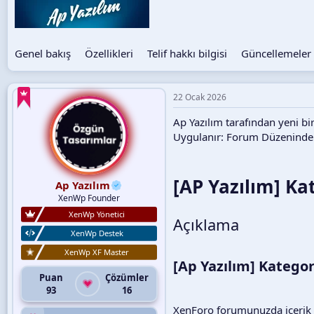
Genel bakış
Özellikleri
Telif hakkı bilgisi
Güncellemeler 
22 Ocak 2026
Ap Yazılım tarafından yeni b
Uygulanır: Forum Düzeninde
[AP Yazılım] Kat
Ap Yazılım
XenWp Founder
XenWp Yönetici
Açıklama
XenWp Destek
XenWp XF Master
[Ap Yazılım] Kategori
Puan
Çözümler
93
16
XenForo forumunuzda içerik k