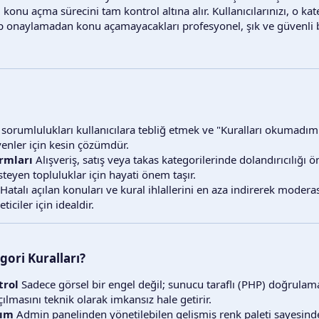
, konu açma sürecini tam kontrol altına alır. Kullanıcılarınızı, o ka
up onaylamadan konu açamayacakları profesyonel, şık ve güvenli bi
 sorumlulukları kullanıcılara tebliğ etmek ve "Kuralları okumadı
enler için kesin çözümdür.
ormları
Alışveriş, satış veya takas kategorilerinde dolandırıcılığı 
teyen topluluklar için hayati önem taşır.
Hatalı açılan konuları ve kural ihlallerini en aza indirerek mode
iciler için idealdir.
gori Kuralları?
trol
Sadece görsel bir engel değil; sunucu taraflı (PHP) doğrulam
lmasını teknik olarak imkansız hale getirir.
rım
Admin panelinden yönetilebilen gelişmiş renk paleti sayesinde