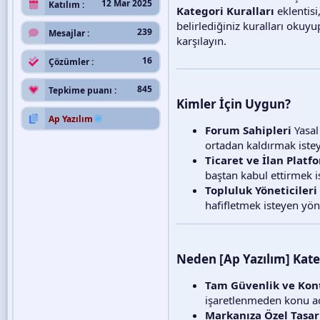
12 Mar 2025
Katılım
Kategori Kuralları
eklentisi
belirlediğiniz kuralları okuy
239
Mesajlar
karşılayın.
16
Çözümler
845
Tepkime puanı
Kimler İçin Uygun?
Ap Yazılım
Forum Sahipleri
Yasal
ortadan kaldırmak istey
Ticaret ve İlan Platf
baştan kabul ettirmek is
Topluluk Yöneticileri
hafifletmek isteyen yönet
Neden [Ap Yazılım] Kate
Tam Güvenlik ve Kon
işaretlenmeden konu açı
Markanıza Özel Tasa