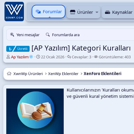
Forumlar
Ürünler
Kaynaklar
Yeni mesajlar
Forumlarda ara
[AP Yazılım] Kategori Kuralları
Ücretli
K
B
C
G
Ap Yazılım
22 Ocak 2026
Cevaplar:
3
Görüntüleme:
403
o
a
e
ö
n
ş
v
r
u
l
a
ü
XwnWp Ürünleri
XenWp Eklentiler
XenForo Eklentileri
y
a
p
n
u
n
l
t
B
g
a
ü
Kullanıcılarınızın 'Kuralları ok
a
ı
r
l
ve güvenli kural yönetim sistemi
ş
ç
e
l
t
m
a
a
e
t
r
a
i
n
h
i