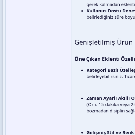
gerek kalmadan eklentiy
Kullanıcı Dostu Den
belirlediğiniz süre boyu
Genişletilmiş Ürün 
Öne Çıkan Eklenti Özelli
Kategori Bazlı Özell
belirleyebilirsiniz. Tica
Zaman Ayarlı Akıllı 
(Örn: 15 dakika veya 24
bozmadan disiplin sağla
Gelişmiş Stil ve Ren