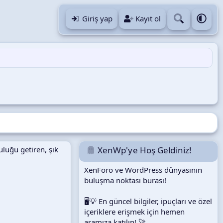
Giriş yap
Kayıt ol
uluğu getiren, şık
XenWp'ye Hoş Geldiniz!
XenForo ve WordPress dünyasının
buluşma noktası burası!
🖥️💡 En güncel bilgiler, ipuçları ve özel
içeriklere erişmek için hemen
aramıza katılın! 🚀