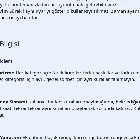
i forum temanızla birebir uyumlu hale getirebilirsiniz.
eyim
Sürekli aynı uyarıyı gösterip kullanıcıyı sıkmaz. Zaman ayarlı
nca onayı hatırlar.
Bilgisi
kleri
eştirme
Her kategori için farklı kurallar, farklı başlıklar ve farklı ik
ret kategorisi için ayrı, genel sohbet için ayrı kurallar tanımlayın.
Onay Sistemi
Kullanıcı bir kez kuralları onayladığında, belirlediğ
 saat) tekrar tekrar aynı kuralları onaylamak zorunda kalmaz. Ku
r.
k Yönetimi
Eklentinin başlık rengi, ikon rengi, buton rengi ve arka