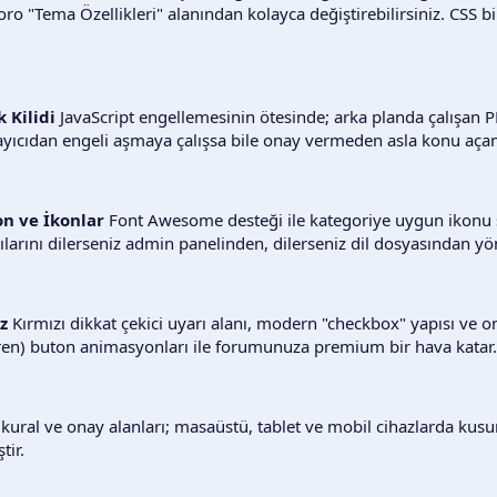
ro "Tema Özellikleri" alanından kolayca değiştirebilirsiniz. CSS bil
k Kilidi
JavaScript engellemesinin ötesinde; arka planda çalışan 
rayıcıdan engeli aşmaya çalışsa bile onay vermeden asla konu aça
ton ve İkonlar
Font Awesome desteği ile kategoriye uygun ikonu 
zılarını dilerseniz admin panelinden, dilerseniz dil dosyasından yö
üz
Kırmızı dikkat çekici uyarı alanı, modern "checkbox" yapısı ve 
iren) buton animasyonları ile forumunuza premium bir hava katar.
kural ve onay alanları; masaüstü, tablet ve mobil cihazlarda kus
tir.