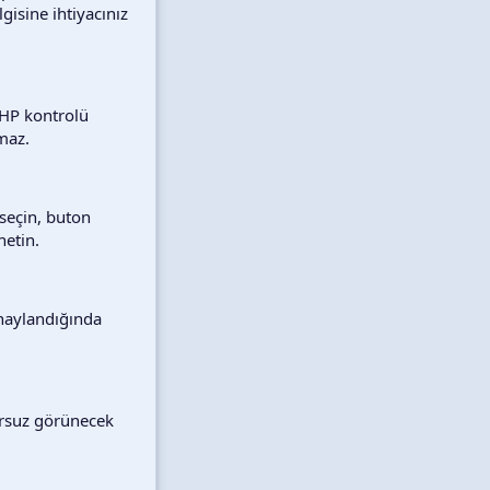
gisine ihtiyacınız
PHP kontrolü
maz.
seçin, buton
netin.
onaylandığında
ursuz görünecek