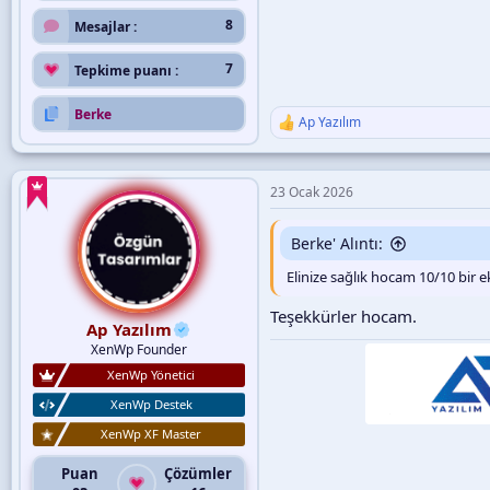
8
Mesajlar
7
Tepkime puanı
Berke
Ap Yazılım
T
e
p
k
23 Ocak 2026
i
l
e
Berke' Alıntı:
r
:
Elinize sağlık hocam 10/10 bir 
Teşekkürler hocam.
Ap Yazılım
XenWp Founder
XenWp Yönetici
XenWp Destek
XenWp XF Master
Puan
Çözümler