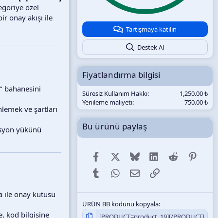
l
tegoriye özel
d
r onay akışı ile
ı
z
Tartışmaya katılın
Destek Al
Fiyatlandırma bilgisi
m" bahanesini
Süresiz Kullanım Hakkı
1,250.00 ₺
Yenileme maliyeti
750.00 ₺
önlemek ve şartları
Bu ürünü paylaş
rasyon yükünü
Facebook
X (Twitter)
Bluesky
LinkedIn
Reddit
Pinter
Tumblr
WhatsApp
E-posta
Link
a ile onay kutusu
ÜRÜN BB kodunu kopyala
, kod bilgisine