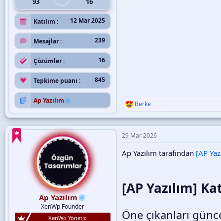
93
16
12 Mar 2025
Katılım
239
Mesajlar
16
Çözümler
845
Tepkime puanı
Ap Yazılım
Berke
T
e
p
k
29 Mar 2026
i
l
Ap Yazılım tarafından
[AP Yaz
e
r
:
[AP Yazılım] Kat
Ap Yazılım
XenWp Founder
Öne çıkanları günce
XenWp Yönetici