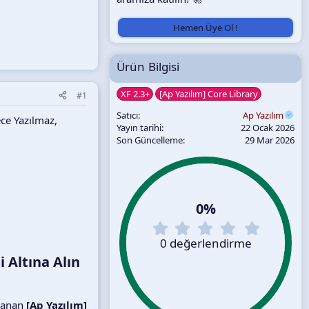
Hemen Üye Ol !
Ürün Bilgisi
XF 2.3+
[Ap Yazılım] Core Library
#1
Satıcı
Ap Yazılım
ece Yazılmaz,
Yayın tarihi
22 Ocak 2026
Son Güncelleme
29 Mar 2026
0%
0
.
0 değerlendirme
0
i Altına Alın
0
y
ı
rlanan
[Ap Yazılım]