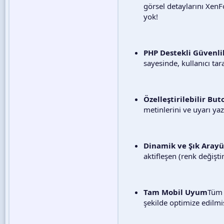
görsel detaylarını XenFo
yok!
PHP Destekli Güvenli
sayesinde, kullanıcı ta
Özelleştirilebilir Bu
metinlerini ve uyarı ya
Dinamik ve Şık Aray
aktifleşen (renk değişt
Tam Mobil Uyum
Tüm 
şekilde optimize edilmiş