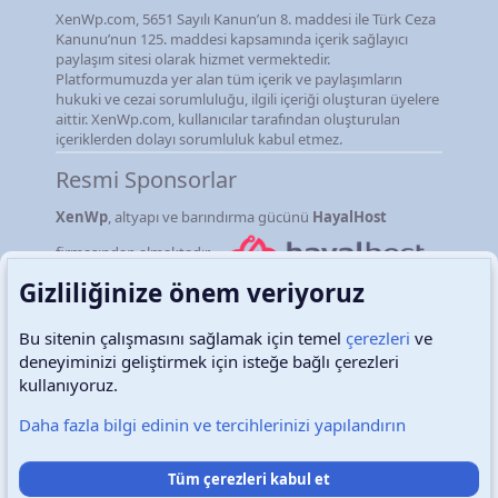
XenWp.com, 5651 Sayılı Kanun’un 8. maddesi ile Türk Ceza
Kanunu’nun 125. maddesi kapsamında içerik sağlayıcı
paylaşım sitesi olarak hizmet vermektedir.
Platformumuzda yer alan tüm içerik ve paylaşımların
hukuki ve cezai sorumluluğu, ilgili içeriği oluşturan üyelere
aittir. XenWp.com, kullanıcılar tarafından oluşturulan
içeriklerden dolayı sorumluluk kabul etmez.
Resmi Sponsorlar
XenWp
, altyapı ve barındırma gücünü
HayalHost
firmasından almaktadır.
Gizliliğinize önem veriyoruz
Bu sitenin çalışmasını sağlamak için temel
çerezleri
ve
deneyiminizi geliştirmek için isteğe bağlı çerezleri
Türkçe (TR)
Çerezler
kullanıyoruz.
Daha fazla bilgi edinin ve tercihlerinizi yapılandırın
Destek talepleri
Bize ulaşın
Şartlar ve kurallar
Tüm çerezleri kabul et
Gizlilik politikası
Yardım
Ana sayfa
R