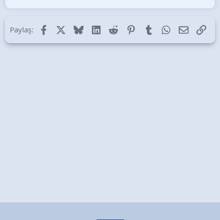
Facebook
X (Twitter)
Bluesky
LinkedIn
Reddit
Pinterest
Tumblr
WhatsApp
E-posta
Lin
Paylaş: