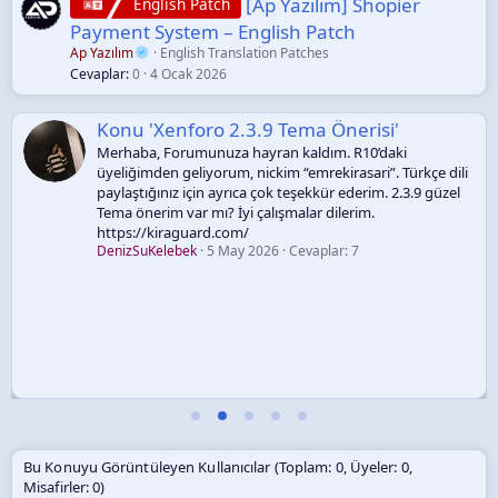
[Ap Yazılım] Shopier
English Patch
Payment System – English Patch
Ap Yazılım
English Translation Patches
Cevaplar
0
4 Ocak 2026
Konu 'Xenforo 2.3.9 Tema Önerisi'
Merhaba, Forumunuza hayran kaldım. R10’daki
üyeliğimden geliyorum, nickim “emrekirasari”. Türkçe dili
paylaştığınız için ayrıca çok teşekkür ederim. 2.3.9 güzel
Tema önerim var mı? İyi çalışmalar dilerim.
https://kiraguard.com/
DenizSuKelebek
5 May 2026
Cevaplar: 7
Bu Konuyu Görüntüleyen Kullanıcılar (Toplam: 0, Üyeler: 0,
Misafirler: 0)