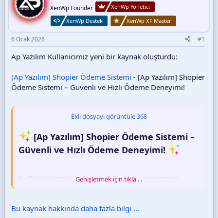
i
XenWp Yönetici
XenWp Founder
XenWp Destek
XenWp XF Master
6 Ocak 2026
#1
Ap Yazılım Kullanıcımız yeni bir kaynak oluşturdu:
[Ap Yazılım] Shopier Ödeme Sistemi
- [Ap Yazılım] Shopier
Ödeme Sistemi – Güvenli ve Hızlı Ödeme Deneyimi!
Ekli dosyayı görüntüle 368
[Ap Yazılım] Shopier Ödeme Sistemi –
Güvenli ve Hızlı Ödeme Deneyimi!
XenForo forumunuza Shopier ödeme altyapısını entegre
Genişletmek için tıkla ...
ederek kullanıcılarınızdan hızlı, güvenli ve sorunsuz şekilde
ödeme almanızı sağlayan güçlü bir eklentiyle tanışın.
Bu kaynak hakkında daha fazla bilgi ...
[Ap Yazılım] Shopier Ödeme Sistemi, satış süreçlerinizi