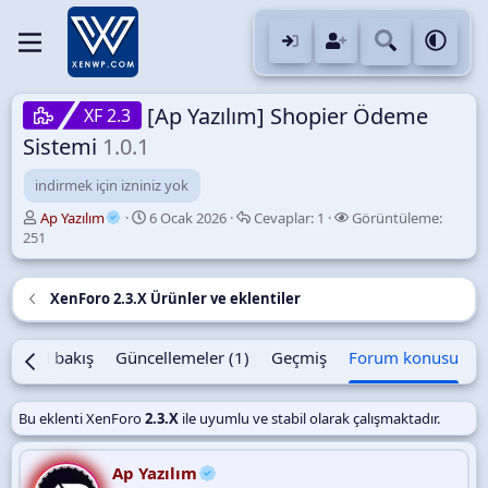
[Ap Yazılım] Shopier Ödeme
XF 2.3
Sistemi
1.0.1
indirmek için izniniz yok
K
B
C
G
Ap Yazılım
6 Ocak 2026
Cevaplar:
1
Görüntüleme:
o
a
e
ö
251
n
ş
v
r
u
l
a
ü
y
a
p
n
XenForo 2.3.X Ürünler ve eklentiler
u
n
l
t
B
g
a
ü
a
ı
r
l
Genel bakış
Güncellemeler (1)
Geçmiş
Forum konusu
ş
ç
e
l
t
m
a
a
e
Bu eklenti XenForo
2.3.X
ile uyumlu ve stabil olarak çalışmaktadır.
t
r
a
i
n
Ap Yazılım
h