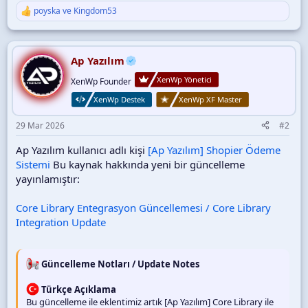
basitleştirirken kullanıcı deneyimini en üst seviyeye taşır.
poyska
ve
Kingdom53
T
e
p
Öne Çıkan...
k
i
Ap Yazılım
l
XenWp Yönetici
e
XenWp Founder
r
XenWp Destek
XenWp XF Master
:
29 Mar 2026
#2
Ap Yazılım kullanıcı adlı kişi
[Ap Yazılım] Shopier Ödeme
Sistemi
Bu kaynak hakkında yeni bir güncelleme
yayınlamıştır:
Core Library Entegrasyon Güncellemesi / Core Library
Integration Update
Güncelleme Notları / Update Notes
Türkçe Açıklama
Bu güncelleme ile eklentimiz artık [Ap Yazılım] Core Library ile