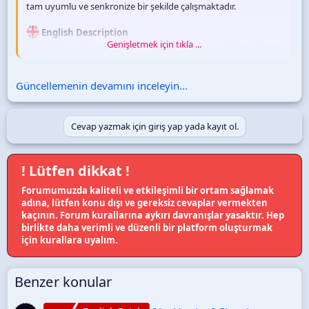
tam uyumlu ve senkronize bir şekilde çalışmaktadır.
English Description
Genişletmek için tıkla ...
With this update, our add-on is now fully compatible and
synchronized with [Ap Yazılım] Core Library.
Güncellemenin devamını inceleyin...
Cevap yazmak için giriş yap yada kayıt ol.
! Lütfen dikkat !
Forumumuzda kaliteli ve etkileşimli bir ortam sağlamak
adına, lütfen konu dışı ve gereksiz cevaplar vermekten
kaçının. Forum kurallarına aykırı davranışlar yasaktır. Hep
birlikte daha verimli ve düzenli bir platform oluşturmak
için kurallara uyalım.
Benzer konular