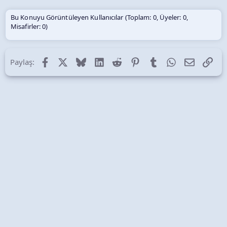
Bu Konuyu Görüntüleyen Kullanıcılar (Toplam: 0, Üyeler: 0,
Misafirler: 0)
Facebook
X (Twitter)
Bluesky
LinkedIn
Reddit
Pinterest
Tumblr
WhatsApp
E-posta
Lin
Paylaş: