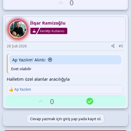
O
0
p
k
y
i
l
l
e
a
İlqar Ramizoğlu
r
:
XenWp Kullanıcı
28 Şub 2026
#5
Ap Yazılım' Alıntı:
Evet olabilir
Halletim özel alanlar aracılığyla
Ap Yazılım
T
e
O
Ç
0
p
k
y
ö
i
l
z
l
Cevap yazmak için giriş yap yada kayıt ol.
e
a
ü
r
m
: