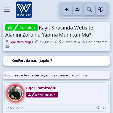
Kayıt Sırasında Website
Çözüldü
Alanını Zorunlu Yapma Mümkün Mü?
K
B
C
G
İlqar Ramizoğlu
25 Şub 2026
Cevaplar:
4
Görüntüleme:
o
a
e
ö
324
n
ş
v
r
u
l
a
ü
y
a
p
n
XenForo'da nasıl yapılır ?
u
n
l
t
B
g
a
ü
a
ı
r
l
Bu sorun verilen destek sayesinde çözüme ulaştırılmıştır.
ş
ç
e
l
t
m
a
a
e
İlqar Ramizoğlu
t
r
XenWp Kullanıcı
a
i
n
h
i
25 Şub 2026
#1