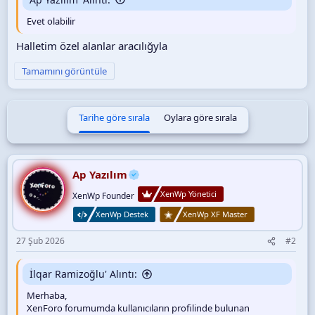
Evet olabilir
Halletim özel alanlar aracılığyla
Tamamını görüntüle
Tarihe göre sırala
Oylara göre sırala
Ap Yazılım
XenWp Yönetici
XenWp Founder
XenWp Destek
XenWp XF Master
27 Şub 2026
#2
İlqar Ramizoğlu' Alıntı:
Merhaba,
XenForo forumumda kullanıcıların profilinde bulunan