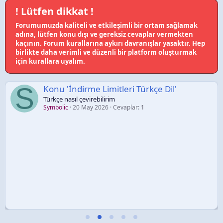
! Lütfen dikkat !
Forumumuzda kaliteli ve etkileşimli bir ortam sağlamak
adına, lütfen konu dışı ve gereksiz cevaplar vermekten
kaçının. Forum kurallarına aykırı davranışlar yasaktır. Hep
birlikte daha verimli ve düzenli bir platform oluşturmak
için kurallara uyalım.
S
Konu 'İndirme Limitleri Türkçe Dil'
Türkçe nasıl çevirebilirim
Symbolic
20 May 2026
Cevaplar: 1