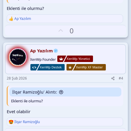
Eklenti ile olurmu?
Ap Yazılım
T
e
O
0
p
k
y
i
l
l
e
a
Ap Yazılım
r
:
XenWp Yönetici
XenWp Founder
XenWp Destek
XenWp XF Master
28 Şub 2026
#4
İlqar Ramizoğlu' Alıntı:
Eklenti ile olurmu?
Evet olabilir
İlqar Ramizoğlu
T
e