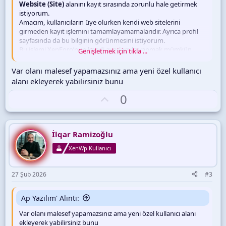
Website (Site)
alanını kayıt sırasında zorunlu hale getirmek
istiyorum.
Amacım, kullanıcıların üye olurken kendi web sitelerini
girmeden kayıt işlemini tamamlayamamalarıdır. Ayrıca profil
sayfasında da bu bilginin görünmesini istiyorum.
Bu işlemi XenForo’nun kendi ayarlarıyla yapmak mümkün
Genişletmek için tıkla ...
müdür, yoksa farklı bir yöntem mi kullanmak gerekir?
Bu konuda en doğru ve sağlıklı çözüm nedir?
Var olanı malesef yapamazsınız ama yeni özel kullanıcı
Yardımcı olabilirseniz çok sevinirim.
alanı ekleyerek yabilirsiniz bunu
Teşekkürler
O
0
y
l
a
İlqar Ramizoğlu
XenWp Kullanıcı
27 Şub 2026
#3
Ap Yazılım' Alıntı:
Var olanı malesef yapamazsınız ama yeni özel kullanıcı alanı
ekleyerek yabilirsiniz bunu