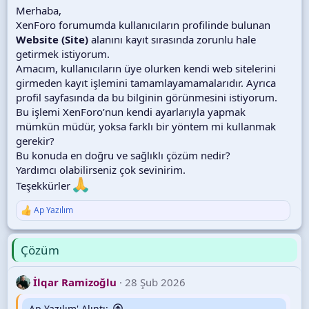
Merhaba,
XenForo forumumda kullanıcıların profilinde bulunan
Website (Site)
alanını kayıt sırasında zorunlu hale
getirmek istiyorum.
Amacım, kullanıcıların üye olurken kendi web sitelerini
girmeden kayıt işlemini tamamlayamamalarıdır. Ayrıca
profil sayfasında da bu bilginin görünmesini istiyorum.
Bu işlemi XenForo’nun kendi ayarlarıyla yapmak
mümkün müdür, yoksa farklı bir yöntem mi kullanmak
gerekir?
Bu konuda en doğru ve sağlıklı çözüm nedir?
Yardımcı olabilirseniz çok sevinirim.
Teşekkürler
Ap Yazılım
T
e
p
k
Çözüm
i
l
e
İlqar Ramizoğlu
28 Şub 2026
r
:
Ap Yazılım' Alıntı: