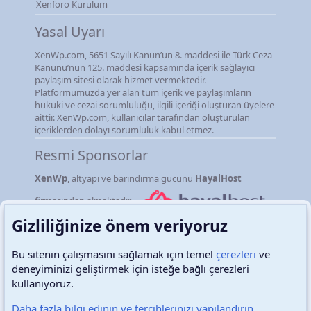
Xenforo Kurulum
Yasal Uyarı
XenWp.com, 5651 Sayılı Kanun’un 8. maddesi ile Türk Ceza
Kanunu’nun 125. maddesi kapsamında içerik sağlayıcı
paylaşım sitesi olarak hizmet vermektedir.
Platformumuzda yer alan tüm içerik ve paylaşımların
hukuki ve cezai sorumluluğu, ilgili içeriği oluşturan üyelere
aittir. XenWp.com, kullanıcılar tarafından oluşturulan
içeriklerden dolayı sorumluluk kabul etmez.
Resmi Sponsorlar
XenWp
, altyapı ve barındırma gücünü
HayalHost
firmasından almaktadır.
Gizliliğinize önem veriyoruz
Bu sitenin çalışmasını sağlamak için temel
çerezleri
ve
deneyiminizi geliştirmek için isteğe bağlı çerezleri
Türkçe (TR)
Çerezler
kullanıyoruz.
Daha fazla bilgi edinin ve tercihlerinizi yapılandırın