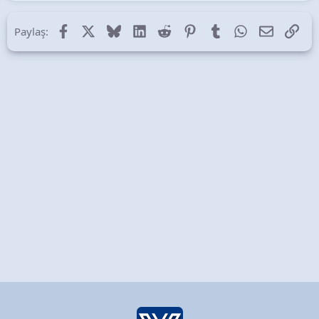
Facebook
X (Twitter)
Bluesky
LinkedIn
Reddit
Pinterest
Tumblr
WhatsApp
E-posta
Lin
Paylaş: