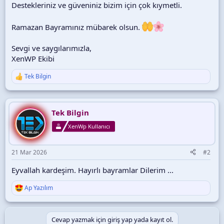
Destekleriniz ve güveniniz bizim için çok kıymetli.
Ramazan Bayramınız mübarek olsun.
Sevgi ve saygılarımızla,
XenWP Ekibi
Tek Bilgin
T
e
p
k
i
Tek Bilgin
l
XenWp Kullanıcı
e
r
:
21 Mar 2026
#2
Eyvallah kardeşim. Hayırlı bayramlar Dilerim ...
Ap Yazılım
T
e
p
k
Cevap yazmak için giriş yap yada kayıt ol.
i