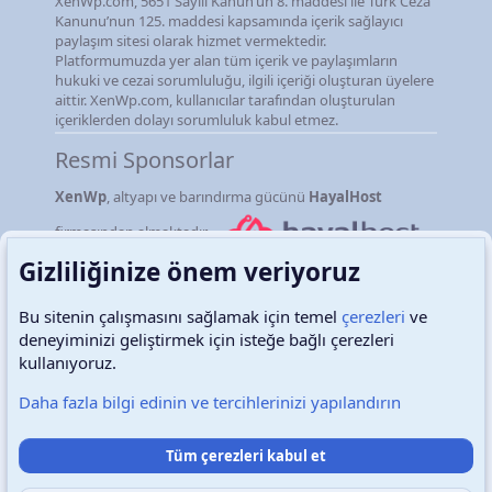
XenWp.com, 5651 Sayılı Kanun’un 8. maddesi ile Türk Ceza
Kanunu’nun 125. maddesi kapsamında içerik sağlayıcı
paylaşım sitesi olarak hizmet vermektedir.
Platformumuzda yer alan tüm içerik ve paylaşımların
hukuki ve cezai sorumluluğu, ilgili içeriği oluşturan üyelere
aittir. XenWp.com, kullanıcılar tarafından oluşturulan
içeriklerden dolayı sorumluluk kabul etmez.
Resmi Sponsorlar
XenWp
, altyapı ve barındırma gücünü
HayalHost
firmasından almaktadır.
Gizliliğinize önem veriyoruz
Bu sitenin çalışmasını sağlamak için temel
çerezleri
ve
deneyiminizi geliştirmek için isteğe bağlı çerezleri
Türkçe (TR)
Çerezler
kullanıyoruz.
Daha fazla bilgi edinin ve tercihlerinizi yapılandırın
Destek talepleri
Bize ulaşın
Şartlar ve kurallar
Tüm çerezleri kabul et
Gizlilik politikası
Yardım
Ana sayfa
R
S