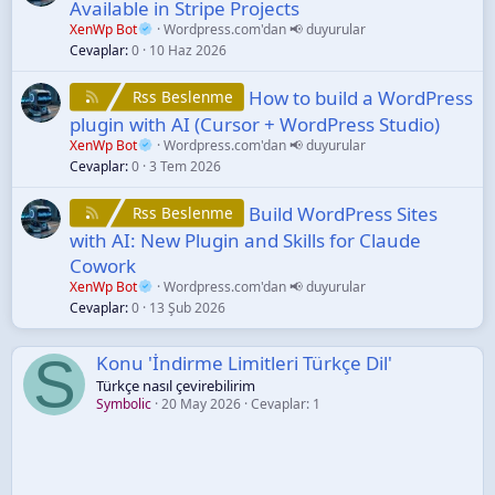
Available in Stripe Projects
XenWp Bot
Wordpress.com'dan 📢 duyurular
Cevaplar
0
10 Haz 2026
How to build a WordPress
Rss Beslenme
plugin with AI (Cursor + WordPress Studio)
XenWp Bot
Wordpress.com'dan 📢 duyurular
Cevaplar
0
3 Tem 2026
Build WordPress Sites
Rss Beslenme
with AI: New Plugin and Skills for Claude
Cowork
XenWp Bot
Wordpress.com'dan 📢 duyurular
Cevaplar
0
13 Şub 2026
S
Konu 'İndirme Limitleri Türkçe Dil'
Türkçe nasıl çevirebilirim
Symbolic
20 May 2026
Cevaplar: 1