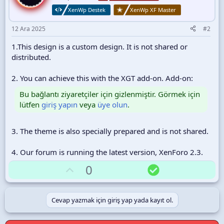
XenWp Destek
XenWp XF Master
12 Ara 2025
#2
1.This design is a custom design. It is not shared or
distributed.
2. You can achieve this with the XGT add-on. Add-on:
Bu bağlantı ziyaretçiler için gizlenmiştir. Görmek için
lütfen
giriş yapın
veya
üye olun
.
3. The theme is also specially prepared and is not shared.
4. Our forum is running the latest version, XenForo 2.3.
O
Ç
0
y
ö
l
z
Cevap yazmak için giriş yap yada kayıt ol.
a
ü
m