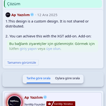
Çözüm
Ap Yazılım
12 Ara 2025
1.This design is a custom design. It is not shared or
distributed.
2. You can achieve this with the XGT add-on. Add-on:
Bu bağlantı ziyaretçiler için gizlenmiştir. Görmek için
lütfen
giriş yapın
veya
üye olun
.
3. The theme is also specially prepared and is not shared.
Tamamını görüntüle
4. Our forum is running the latest version, XenForo 2.3.
Tarihe göre sırala
Oylara göre sırala
Ap Yazılım
XenWp Yönetici
XenWp Founder