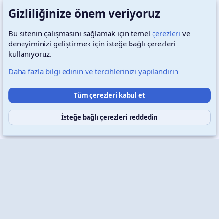
Gizliliğinize önem veriyoruz
Bu sitenin çalışmasını sağlamak için temel
çerezleri
ve
deneyiminizi geliştirmek için isteğe bağlı çerezleri
Türkçe (TR)
Çerezler
kullanıyoruz.
Daha fazla bilgi edinin ve tercihlerinizi yapılandırın
Destek talepleri
Bize ulaşın
Şartlar ve kurallar
Tüm çerezleri kabul et
Gizlilik politikası
Yardım
Ana sayfa
R
S
S
İsteğe bağlı çerezleri reddedin
Copyright © 2026 XenWp Telif Hakları Saklıdır
Community platform by XenForo® © 2010-2026 XenForo Ltd.