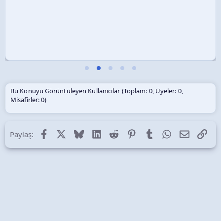
Bu Konuyu Görüntüleyen Kullanıcılar (Toplam: 0, Üyeler: 0,
Misafirler: 0)
Facebook
X (Twitter)
Bluesky
LinkedIn
Reddit
Pinterest
Tumblr
WhatsApp
E-posta
Lin
Paylaş: