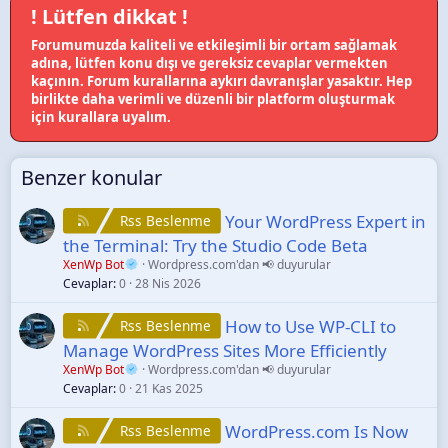
! Lütfen dikkat !
Forumumuzda kaliteli ve etkileşimli bir ortam sağlamak
adına, lütfen konu dışı ve gereksiz cevaplar vermekten
kaçının. Forum kurallarına aykırı davranışlar yasaktır. Hep
birlikte daha verimli ve düzenli bir platform oluşturmak
için kurallara uyalım.
Benzer konular
Your WordPress Expert in
Rss Beslenme
the Terminal: Try the Studio Code Beta
XenWp Bot
Wordpress.com'dan 📢 duyurular
Cevaplar
0
28 Nis 2026
How to Use WP-CLI to
Rss Beslenme
Manage WordPress Sites More Efficiently
XenWp Bot
Wordpress.com'dan 📢 duyurular
Cevaplar
0
21 Kas 2025
WordPress.com Is Now
Rss Beslenme