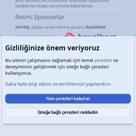
aittir. XenWp.com, kullanıcılar tarafından oluşturulan
içeriklerden dolayı sorumluluk kabul etmez.
Resmi Sponsorlar
XenWp
, altyapı ve barındırma gücünü
HayalHost
firmasından almaktadır.
Gizliliğinize önem veriyoruz
Bu sitenin çalışmasını sağlamak için temel
çerezleri
ve
deneyiminizi geliştirmek için isteğe bağlı çerezleri
Türkçe (TR)
Çerezler
kullanıyoruz.
Daha fazla bilgi edinin ve tercihlerinizi yapılandırın
Destek talepleri
Bize ulaşın
Şartlar ve kurallar
Tüm çerezleri kabul et
Gizlilik politikası
Yardım
Ana sayfa
R
S
S
İsteğe bağlı çerezleri reddedin
Copyright © 2026 XenWp Telif Hakları Saklıdır
Community platform by XenForo® © 2010-2026 XenForo Ltd.