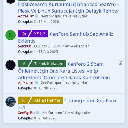
a
Elasticsearch Kurulumu (Enhanced Search) –
k
Plesk Ve Linux Sunucular İçin Detaylı Rehber
a
Ap Yazılım
XenForo ipuçları ve kılavuzları
l
Cevaplar
2
15 Mar 2026
e
XenForo Semhub Seo Analiz
XF 2.3
S
Eklentisi
Semhub
XenForo 2.3.X Ürünler ve eklentiler
Cevaplar
1
18 Ara 2025
M
Xenforo 2 Spam
Teknik Kullanım
a
Önlemek Için Dns Kara Listesi Ve Ip
k
Adreslerini Otomatik Olarak Kontrol Edin
a
Ap Yazılım
XenForo ipuçları ve kılavuzları
l
Cevaplar
0
10 Nis 2025
e
Coming soon: XenForo
Rss Beslenme
2.4
XenWp Bot
XenForo.com'dan 📢 duyurular
Cevaplar
0
2 Haz 2026