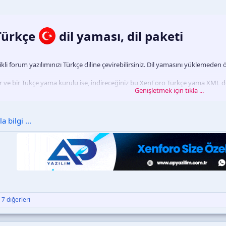
 Türkçe
dil yaması, dil paketi​
ikli forum yazılımınızı Türkçe diline çevirebilirsiniz. Dil yamasını yüklemeden ö
r ve bir Tükçe yama kurulu ise, indireceğiniz bu XenForo Türkçe yama XML d
Genişletmek için tıkla ...
şında harici bağlantılar eklenmemiştir...
 bilgi ...
 7 diğerleri