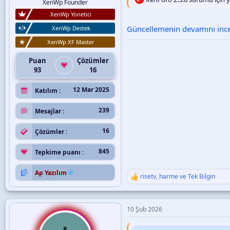
XenWp Founder
XenWp Yönetici
Güncellemenin devamını incel
XenWp Destek
XenWp XF Master
Puan
Çözümler
93
16
12 Mar 2025
Katılım
239
Mesajlar
16
Çözümler
845
Tepkime puanı
Ap Yazılım
risetv
,
harme
ve
Tek Bilgin
T
e
p
k
10 Şub 2026
i
l
e