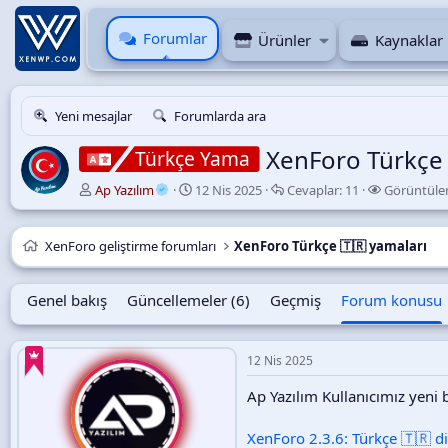
Forumlar
Ürünler
Kaynaklar
Yeni mesajlar
Forumlarda ara
XenForo Türkçe 
Türkçe Yama
K
B
C
Ap Yazılım
12 Nis 2025
Cevaplar:
11
Görüntüle
o
a
e
n
ş
v
u
l
a
XenForo geliştirme forumları
XenForo Türkçe 🇹🇷 yamaları
y
a
p
u
n
l
B
g
a
Genel bakış
Güncellemeler (6)
Geçmiş
Forum konusu
a
ı
r
ş
ç
l
t
12 Nis 2025
a
a
t
r
Ap Yazılım Kullanıcımız yeni 
a
i
n
h
XenForo 2.3.6: Türkçe 🇹🇷 di
i