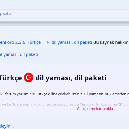
şi daha
enForo 2.3.6: Türkçe 🇹🇷 dil yaması, dil paketi
Bu kaynak hakkınd
l yaması, dil paketi
 Türkçe
dil yaması, dil paketi​
ikli forum yazılımınızı Türkçe diline çevirebilirsiniz. Dil yamasını yüklemeden ö
r ve bir Tükçe yama kurulu ise, indireceğiniz bu XenForo Türkçe yama XML d
Genişletmek için tıkla ...
şında harici bağlantılar eklenmemiştir...
eyin...