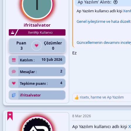
I
Ap Yazılım' Alıntı:
r
:
Ap Yazılım kullanıcı adlı kişi
XenF
Genel iyileştirme ve hata düzel
ifritsalvator
XenWp Kullanıcı
Güncellemenin devamını inceley
Puan
Çözümler
3
0
Ez
10 Şub 2026
Katılım
2
Mesajlar
4
Tepkime puanı
ifritsalvator
risetv
,
harme
ve
Ap Yazılım
T
e
p
k
8 Mar 2026
i
l
Ap Yazılım kullanıcı adlı kişi
X
e