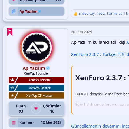
Ap Yazılım
Enesolcay
,
risetv
,
harme
ve 1 ki
T
e
p
k
20 Tem 2025
i
l
Ap Yazılım kullanıcı adlı kişi
X
e
r
:
XenForo 2.3.7 : Türkçe 🇹🇷 di
Ap Yazılım
XenWp Founder
XenForo 2.3.7 :
XenWp Yönetici
XenWp Destek
Bu XML dosyası ile İngilizce içer
XenWp XF Master
Eğer hali hazırda forumunuz va
Puan
Çözümler
bilirsiniz.
93
16
XML dosyası kesinlikle XenWp dı
12 Mar 2025
Katılım
Güncellemenin devamını incel