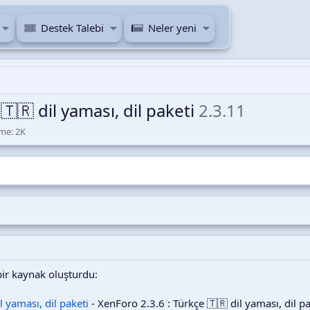
Destek Talebi
Neler yeni
🇷 dil yaması, dil paketi
2.3.11
G
me:
2K
ö
r
ü
n
t
ü
l
e
m
e
bir kaynak oluşturdu:
l yaması, dil paketi
- XenForo 2.3.6 : Türkçe 🇹🇷 dil yaması, dil pa