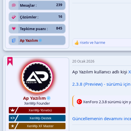
239
Mesajlar
16
Çözümler
845
Tepkime puanı
Ap Yazılım
risetv
ve
harme
T
e
p
k
20 Ocak 2026
i
l
Ap Yazılım kullanıcı adlı kişi
X
e
r
:
2.3.8 (Preview) - sürümü için
Ap Yazılım
XenForo 2.3.8 sürümü için y
XenWp Founder
XenWp Yönetici
Güncellemenin devamını incel
XenWp Destek
XenWp XF Master