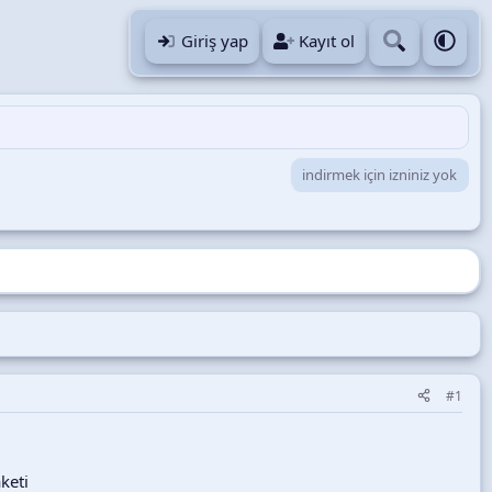
Giriş yap
Kayıt ol
indirmek için izniniz yok
#1
keti