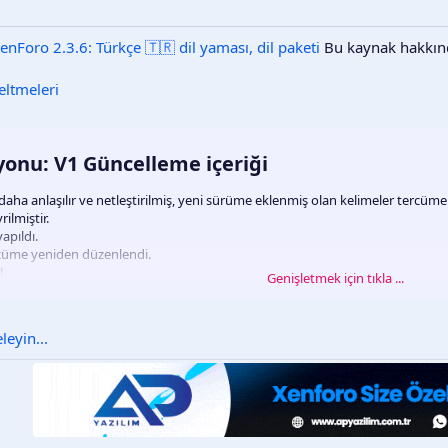
enForo 2.3.6: Türkçe 🇹🇷 dil yaması, dil paketi
Bu kaynak hakkınd
eltmeleri
onu: V1 Güncelleme içeriği​
e daha anlaşılır ve netleştirilmiş, yeni sürüme eklenmiş olan kelimeler tercüme
ilmiştir.
apıldı.
ercüme yeniden düzenlendi.
!
Genişletmek için tıkla ...
eyin...