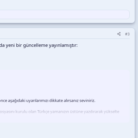
#3
a yeni bir güncelleme yayınlamıştır:
nce aşağıdaki uyarılarımızı dikkate alırsanız seviniriz.
osyasını kurulu olan Türkçe yamanızın üstüne yazdırarak yükselte