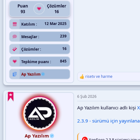
Puan
Çözümler
93
16
12 Mar 2025
Katılım
239
Mesajlar
16
Çözümler
845
Tepkime puanı
Ap Yazılım
risetv
ve
harme
T
e
p
k
6 Şub 2026
i
l
Ap Yazılım kullanıcı adlı kişi
X
e
r
:
2.3.9 - sürümü için yayınlana
Ap Yazılım
XenForo 2.3.8 sürümü için y