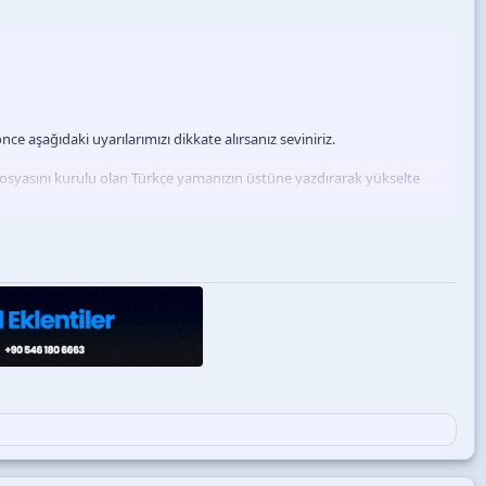
nce aşağıdaki uyarılarımızı dikkate alırsanız seviniriz.
osyasını kurulu olan Türkçe yamanızın üstüne yazdırarak yükselte