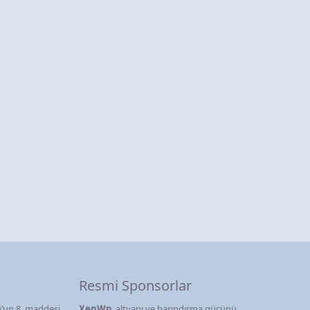
Resmi Sponsorlar
’un 8. maddesi
XenWp
, altyapı ve barındırma gücünü