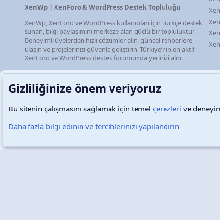
XenWp | XenForo & WordPress Destek Topluluğu
Xen
Xen
XenWp, XenForo ve WordPress kullanıcıları için Türkçe destek
sunan, bilgi paylaşımını merkeze alan güçlü bir topluluktur.
Xen
Deneyimli üyelerden hızlı çözümler alın, güncel rehberlere
Xen
ulaşın ve projelerinizi güvenle geliştirin. Türkiye’nin en aktif
XenForo ve WordPress destek forumunda yerinizi alın.
Gizliliğinize önem veriyoruz
Bu sitenin çalışmasını sağlamak için temel
çerezleri
ve deneyimi
Türkçe (TR)
Çerezler
Daha fazla bilgi edinin ve tercihlerinizi yapılandırın