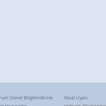
rum Genel Bilgilendirme
Yasal Uyarı
wp Forum Kuralları
XenWp.com, 5651 Sayılı Kanun