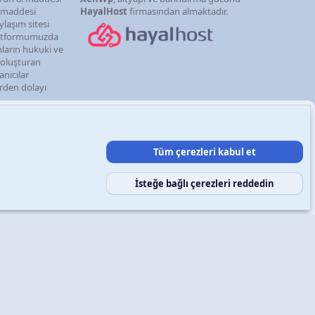
. maddesi
HayalHost
firmasından almaktadır.
ylaşım sitesi
latformumuzda
mların hukuki ve
i oluşturan
anıcılar
erden dolayı
Tüm çerezleri kabul et
şın
Şartlar ve kurallar
Gizlilik politikası
Yardım
Ana sayfa
R
S
S
İsteğe bağlı çerezleri reddedin