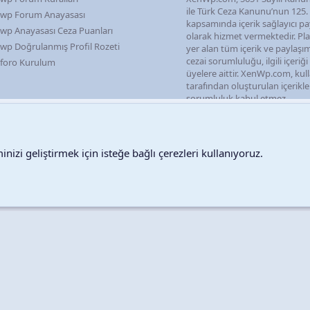
ile Türk Ceza Kanunu’nun 125
wp Forum Anayasası
kapsamında içerik sağlayıcı pa
wp Anayasası Ceza Puanları
olarak hizmet vermektedir. P
wp Doğrulanmış Profil Rozeti
yer alan tüm içerik ve paylaşı
cezai sorumluluğu, ilgili içeriğ
foro Kurulum
üyelere aittir. XenWp.com, kull
tarafından oluşturulan içerikl
sorumluluk kabul etmez.
nizi geliştirmek için isteğe bağlı çerezleri kullanıyoruz.
Destek talepleri
Bize ula
Copyright © 2026 XenWp Telif Hakları Saklıdır
Community platform by XenForo® © 2010-2026 XenForo Ltd.