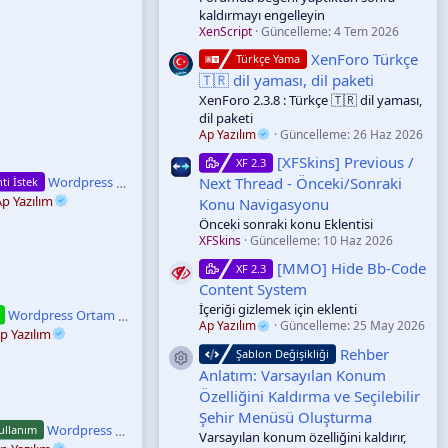
ı
kaldırmayı engelleyin
z
XenScript
Güncelleme:
4 Tem 2026
XenForo Türkçe
Türkçe Yama
🇹🇷 dil yaması, dil paketi
XenForo 2.3.8 : Türkçe 🇹🇷 dil yaması,
dil paketi
Ap Yazılım
Güncelleme:
26 Haz 2026
[XFSkins] Previous /
XF 2.3
Wordpress Eklenti İsteği
Next Thread - Önceki/Sonraki
ti İstek
p Yazılım
Konu Navigasyonu
Önceki sonraki konu Eklentisi
XFSkins
Güncelleme:
10 Haz 2026
[MMO] Hide Bb-Code
XF 2.3
Content System
İçeriği gizlemek için eklenti
Wordpress Ortam Dosyaları Yüklenmiyor Hatası (Max File Size Problemi)
Ap Yazılım
Güncelleme:
25 May 2026
p Yazılım
Rehber
Şablon Değişikliği
Kaynak ikonu
Anlatım: Varsayılan Konum
Özelliğini Kaldırma ve Seçilebilir
Şehir Menüsü Oluşturma
Wordpress Şifre Sıfırlama Maili Ulaşmıyor – Smtp Ve Ayar Kontrol Rehberi
ullanım
Varsayılan konum özelliğini kaldırır,