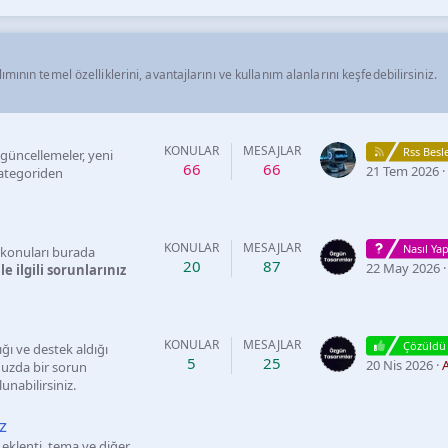
ının temel özelliklerini, avantajlarını ve kullanım alanlarını keşfedebilirsiniz.
KONULAR
MESAJLAR
Rss Bes
güncellemeler, yeni
66
66
21 Tem 2026
kategoriden
KONULAR
MESAJLAR
Nasıl Yap
 konuları burada
20
87
22 May 2026
e ilgili sorunlarınız
KONULAR
MESAJLAR
Çözüldü
ğı ve destek aldığı
5
25
20 Nis 2026
A
nuzda bir sorun
nabilirsiniz.
z
klenti, tema ve diğer