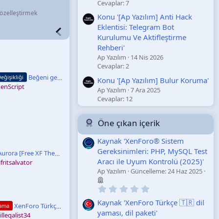
Cevaplar: 7
e özelleştirmek
Konu '[Ap Yazılım] Anti Hack
Eklentisi: Telegram Bot
Kurulumu Ve Aktifleştirme
Rehberi'
Ap Yazılım
14 Nis 2026
Cevaplar: 2
Beğeni geri almayı engellemek
eğişikliği
Konu '[Ap Yazılım] Bulur Koruma'
enScript
Ap Yazılım
7 Ara 2025
Cevaplar: 12
Öne çıkan içerik
Kaynak 'XenForo® Sistem
Gereksinimleri: PHP, MySQL Test
Aurora [Free XF Theme]
Aracı ile Uyum Kontrolü (2025)'
ifritsalvator
Ap Yazılım
Güncelleme:
24 Haz 2025
0
.
0
Kaynak 'XenForo Türkçe 🇹🇷 dil
XenForo Türkçe 🇹🇷 dil yaması, dil paketi
Yama
0
yaması, dil paketi'
illeqalist34
y