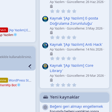
Ap Yazılım
Güncelleme:
26 Haz 2026
ı
l
d
0
ı
.
z
0
Kaynak '[Ap Yazılım] E-posta
0
Doğrulama Zorunluluğu'
y
Ap Yazılım
Güncelleme:
3 May 2026
ı
[Ap Yazılım] Email Verification Requirement - English Patch
Patch
l
p Yazılım
d
0
ı
.
z
0
Kaynak '[Ap Yazılım] Anti Hack'
0
Ap Yazılım
Güncelleme:
14 Nis 2026
y
ı
kilde kullanabilirsiniz.
0
l
.
d
0
Kaynak '[Ap Yazılım] Core
ı
0
z
Library'
y
Ap Yazılım
Güncelleme:
29 Mar 2026
ı
l
WordPress Studio Just Got Faster, the CLI is Now Dependency-Free, and Sonnet 5 is Supported
lenme
d
0
XenWp Bot
ı
.
z
0
0
Yeni kaynaklar
y
ı
Beğeni geri almayı engellemek
l
Kaynak ikonu
d
Forumda beğeni yaptıktan sonra