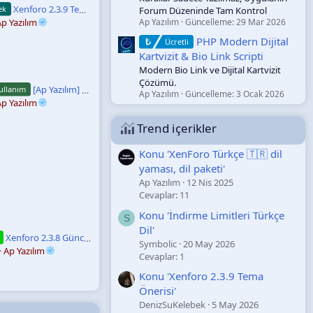
Xenforo 2.3.9 Tema Önerisi
ek
Forum Düzeninde Tam Kontrol
p Yazılım
Ap Yazılım
Güncelleme:
29 Mar 2026
PHP Modern Dijital
Ücretli
Kartvizit & Bio Link Scripti
Modern Bio Link ve Dijital Kartvizit
Çözümü.
[Ap Yazılım] Anti Hack Eklentisi: Telegram Bot Kurulumu Ve Aktifleştirme Rehberi
ullanım
Ap Yazılım
Güncelleme:
3 Ocak 2026
p Yazılım
Trend içerikler
Konu 'XenForo Türkçe 🇹🇷 dil
yaması, dil paketi'
Ap Yazılım
12 Nis 2025
Cevaplar: 11
Konu 'İndirme Limitleri Türkçe
S
Dil'
Xenforo 2.3.8 Güncelleme Hatası – The Following Sub-Option(S) Are Unknown: Selector.
Symbolic
20 May 2026
Ap Yazılım
Cevaplar: 1
Konu 'Xenforo 2.3.9 Tema
Önerisi'
DenizSuKelebek
5 May 2026