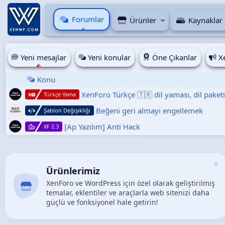
Forumlar
Ürünler
Kaynaklar
Yeni mesajlar
Yeni konular
Öne Çıkanlar
Xe
Konu
XenForo Türkçe 🇹🇷 dil yaması, dil paket
Türkçe Yama
Beğeni geri almayı engellemek
Şablon Değişikliği
[Ap Yazılım] Anti Hack
XF 2.3
Ürünlerimiz
XenForo ve WordPress için özel olarak geliştirilmiş
temalar, eklentiler ve araçlarla web sitenizi daha
güçlü ve fonksiyonel hale getirin!