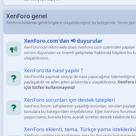
XenForo genel
XenForo hakkında genel bilgilere ulaşabileceğiniz bu kategoride, forum yazılım
XenForo.com'dan 📢 duyurular
XenForo’nun resmi web sitesi XenForo.com üzerinden yapılan 
sürüm duyuruları ve önemli gelişmeler hakkında bilgilere bu 
ulaşabilirsiniz.
XenForo'da nasıl yapılır ?
XenForo’da yapmak isteyip de nasıl yapacağınızı bilemediğiniz
paylaşabilir ve adım adım anlatımlara ulaşabilirsiniz.
XenForo il
için lütfen kullanmayınız!
XenForo sorunları için destek talepleri
XenForo forum sahiplerinin yaşadığı sorunları, soruları paylaştı
konulara bu kategoriden erişebilirsiniz. Eğer XenForo forumu
yaşıyorsanız, burada konu açarak ücretsiz destek talebinde bulu
XenForo eklenti, tema, Türkçe yama isteklerini
XenForo yazılımı için kodlanmış ama bu forumda bulunmayan e