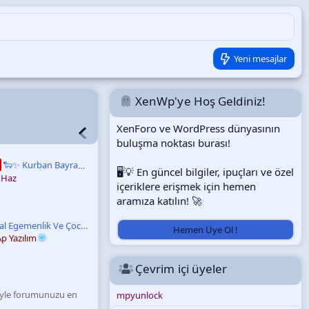
Yeni mesajlar
XenWp'ye Hoş Geldiniz!
XenForo ve WordPress dünyasının
buluşma noktası burası!
🐑✨ Kurban Bayramınız Mübarek Olsun! ✨🐑
🖥️💡 En güncel bilgiler, ipuçları ve özel
Haz
içeriklere erişmek için hemen
aramıza katılın! 🚀
23 Nisan Ulusal Egemenlik Ve Çocuk Bayramı Kutlu Olsun
Hemen Üye Ol !
p Yazılım
Çevrim içi üyeler
tiyle forumunuzu en
mpyunlock