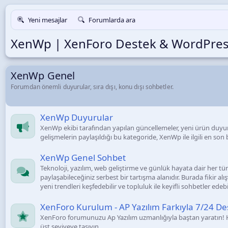
Yeni mesajlar
Forumlarda ara
XenWp | XenForo Destek & WordPre
XenWp Genel
Forumdan önemli duyurular, sıra dışı, konu dışı sohbetler.
XenWp Duyurular
XenWp ekibi tarafından yapılan güncellemeler, yeni ürün duyur
gelişmelerin paylaşıldığı bu kategoride, XenWp ile ilgili en son bi
XenWp Genel Sohbet
Teknoloji, yazılım, web geliştirme ve günlük hayata dair her t
paylaşabileceğiniz serbest bir tartışma alanıdır. Burada fikir alış
yeni trendleri keşfedebilir ve topluluk ile keyifli sohbetler edebil
XenForo Kurulum - AP Yazılım Farkıyla 7/24 De
XenForo forumunuzu Ap Yazılım uzmanlığıyla baştan yaratın! 
üst seviyeye taşıyın.