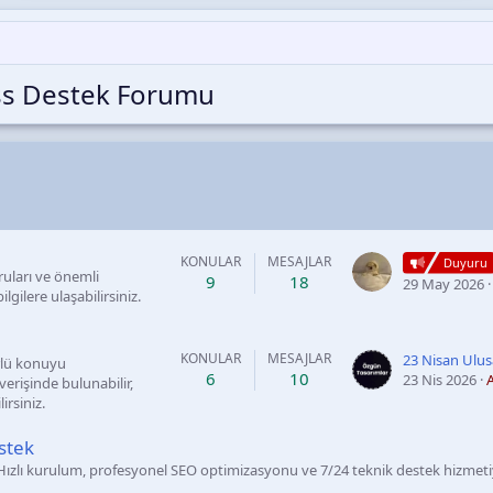
ss Destek Forumu
KONULAR
MESAJLAR
Duyuru
uları ve önemli
9
18
29 May 2026
lgilere ulaşabilirsiniz.
KONULAR
MESAJLAR
ürlü konuyu
6
10
23 Nis 2026
A
verişinde bulunabilir,
irsiniz.
stek
Hızlı kurulum, profesyonel SEO optimizasyonu ve 7/24 teknik destek hizme