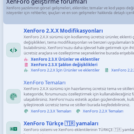
XenForo geliştirme forumları
XenForo yazılımının görsel gelişmeleri, eklentiler, temalar ve kod yapısı değiş
isteyenler için rehberler, ipuçları ve en son gelişmeler hakkında detaylı içeri
XenForo 2.X.X Modifikasyonları
XenForo 2.X.X sürümü için kodlanmış ücretsiz ürünler, eklenti çe
değişiklikleri, tema modifikasyonları ve benzeri uygulamaları 
bulabilirsiniz. XenForo'nuzu daha işlevsel hale getirmek için 
ücretsiz araçlara ve özelleştirme seçeneklerine burada erişebilir
XenForo 2.3.X Ürünler ve eklentiler
XenForo 2.3.X Şablon değişiklikleri
XenForo 2.2.X İçin Ürünler ve eklentiler
XenForo 2.2.X
XenForo Temaları
XenForo 2.X.X sürümü için hazırlanmış ücretsiz tema ve sitill
kategoride, forumunuzu özelleştirmek için kullanabileceğiniz f
ulaşabilirsiniz. XenForo'nuzu estetik açıdan güçlendirecek, kul
iyileştirecek ücretsiz tema ve sitilleri burada keşfedebilirsiniz.
XenForo 2.3.X Temaları
XenForo 2.2.X Temaları
XenForo Türkçe 🇹🇷 yamaları
XenForo sistemi ve XenForo eklentilerinin TÜRKÇE 🇹🇷 yaml