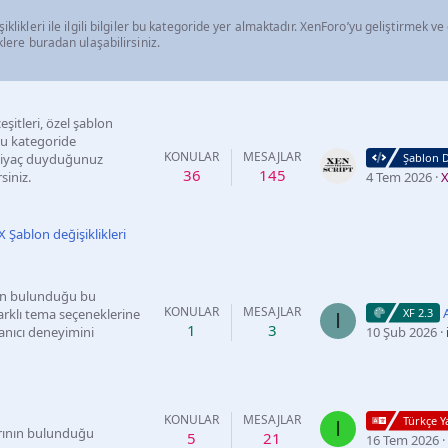
iklikleri ile ilgili bilgiler bu kategoride yer almaktadır. XenForo’yu geliştirmek v
klere buradan ulaşabilirsiniz.
şitleri, özel şablon
bu kategoride
KONULAR
MESAJLAR
ihtiyaç duyduğunuz
Şablon D
36
145
siniz.
4 Tem 2026
X
 Şablon değişiklikleri
erin bulunduğu bu
KONULAR
MESAJLAR
arklı tema seçeneklerine
XF 2.3
I
1
3
lanıcı deneyimini
10 Şub 2026
KONULAR
MESAJLAR
Türkçe 
I
arının bulunduğu
5
21
16 Tem 2026