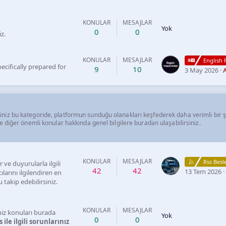
KONULAR
MESAJLAR
Yok
0
0
iz.
KONULAR
MESAJLAR
English 
ecifically prepared for
9
10
3 May 2026
A
ceğiniz bu kategoride, platformun sunduğu olanakları keşfederek daha verimli bir şe
 diğer önemli konular hakkında genel bilgilere buradan ulaşabilirsiniz.
KONULAR
MESAJLAR
Rss Bes
ve duyurularla ilgili
42
42
13 Tem 2026
larını ilgilendiren en
 takip edebilirsiniz.
KONULAR
MESAJLAR
niz konuları burada
Yok
0
0
ile ilgili sorunlarınız