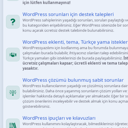
için lütfen kullanmayınız!
WordPress sorunları için destek talepleri
WordPress sahiplerinin yaşadığı sorunları, soruları paylaştığı v
bu kategoriden erişebilirsiniz. Eğer WordPress sitenizde bir s
konu açarak ücretsiz destek talebinde bulunabilirsiniz.
WordPress eklenti, tema, Türkçe yama istekler
WordPressyazılımı için kodlanmış ama bu forumda bulunmayan
çalışmaları burada bulabilir, ihtiyacınız olanları talep edebilirsini
Türkçe yamaları gibi isteklerinizi de burada paylaşabilirsiniz.
İs
ücretsiz çalışmaları kapsar; ücretli eklenti ve tema talepl
yasaktır.
WordPress çözümü bulunmuş sabit sorunlar
WordPress kullanıcılarının yaşadığı ve çözülmüş sorunlara dair 
bulabilirsiniz. Daha önce yaşanmış sorunların çözüm yolları ve
işlemler hakkında detaylı açıklamalar yer almaktadır. Eğer bir
çözüm önerilerini inceleyebilir ve destek almak için konu aç
gösterebilirsiniz.
WordPress ipuçları ve kılavuzları
WordPress kullanımını kolaylaştıracak, bilmediklerinizi öğretec