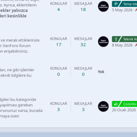
KONULAR
MESAJLAR
Tema ist
z. Ayrıca, eklentilerin
4
18
5 May 2026
A
tekler yalnızca
eri kesinlikle
KONULAR
MESAJLAR
Teknik K
 ve merak ettiklerinize
17
32
8 May 2026
A
 bir XenForo forum
erişebilirsiniz.
KONULAR
MESAJLAR
rı, ne gibi işlemler
Yok
0
0
eknik bilgilere bu
lgileri bu kategoride
KONULAR
MESAJLAR
Çözüldü
 yapılması gereken
3
3
20 Ocak 2026
 sorununuz varsa, burada
mamaya özen