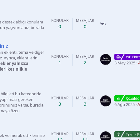
KONULAR
MESAJLAR
e destek aldığı konulara
Yok
0
0
orun yaşıyorsanız, burada
iniz
 eklenti, tema ve diğer
KONULAR
MESAJLAR
WP Eklen
z. Ayrıca, eklentilerin
1
2
3 May 2025
A
tekler yalnızca
eri kesinlikle
bilgileri bu kategoride
KONULAR
MESAJLAR
Çözüldü
 yapılması gereken
3
3
6 Ağu 2025
A
 sorununuz varsa, burada
mamaya özen
KONULAR
MESAJLAR
Teknik K
ek ve merak ettiklerinize
12
14