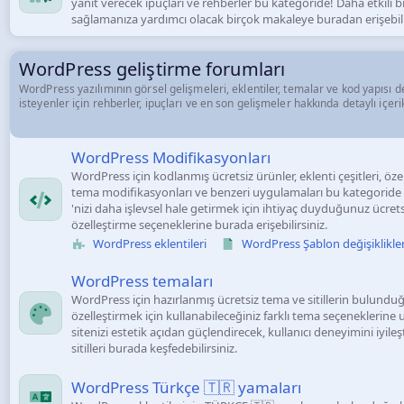
yanıt verecek ipuçları ve rehberler bu kategoride! Daha etkili
sağlamanıza yardımcı olacak birçok makaleye buradan erişebili
WordPress geliştirme forumları
WordPress yazılımının görsel gelişmeleri, eklentiler, temalar ve kod yapısı değ
isteyenler için rehberler, ipuçları ve en son gelişmeler hakkında detaylı içeri
WordPress Modifikasyonları
WordPress için kodlanmış ücretsiz ürünler, eklenti çeşitleri, özel
tema modifikasyonları ve benzeri uygulamaları bu kategoride b
'nizi daha işlevsel hale getirmek için ihtiyaç duyduğunuz ücrets
özelleştirme seçeneklerine burada erişebilirsiniz.
WordPress eklentileri
WordPress Şablon değişiklikler
WordPress temaları
WordPress için hazırlanmış ücretsiz tema ve sitillerin bulunduğ
özelleştirmek için kullanabileceğiniz farklı tema seçeneklerine 
sitenizi estetik açıdan güçlendirecek, kullanıcı deneyimini iyile
sitilleri burada keşfedebilirsiniz.
WordPress Türkçe 🇹🇷 yamaları