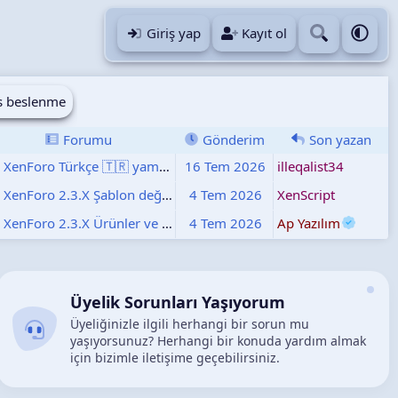
Giriş yap
Kayıt ol
s beslenme
Forumu
Gönderim
Son yazan
Kaynak
XenForo Türkçe 🇹🇷 yamaları
16 Tem 2026
illeqalist34
Kaynak
XenForo 2.3.X Şablon değişiklikleri
4 Tem 2026
XenScript
Kaynak
XenForo 2.3.X Ürünler ve eklentiler
4 Tem 2026
Ap Yazılım
Üyelik Sorunları Yaşıyorum
Üyeliğinizle ilgili herhangi bir sorun mu
yaşıyorsunuz? Herhangi bir konuda yardım almak
için bizimle iletişime geçebilirsiniz.