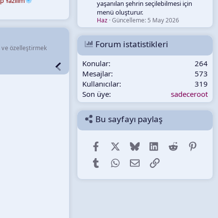
p Yazılım
yaşanılan şehrin seçilebilmesi için
menü oluşturur.
Haz
Güncelleme:
5 May 2026
Forum istatistikleri
k ve özelleştirmek
Konular
264
Mesajlar
573
Kullanıcılar
319
Son üye
sadeceroot
Bu sayfayı paylaş
Facebook
X (Twitter)
Bluesky
LinkedIn
Reddit
Pinter
Tumblr
WhatsApp
E-posta
Link