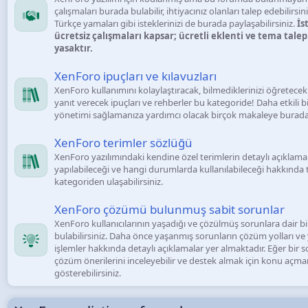
çalışmaları burada bulabilir, ihtiyacınız olanları talep edebilirsini
Türkçe yamaları gibi isteklerinizi de burada paylaşabilirsiniz.
İs
ücretsiz çalışmaları kapsar; ücretli eklenti ve tema talepl
yasaktır.
XenForo ipuçları ve kılavuzları
XenForo kullanımını kolaylaştıracak, bilmediklerinizi öğretecek
yanıt verecek ipuçları ve rehberler bu kategoride! Daha etkili
yönetimi sağlamanıza yardımcı olacak birçok makaleye buradan 
XenForo terimler sözlüğü
XenForo yazılımındaki kendine özel terimlerin detaylı açıklamala
yapılabileceği ve hangi durumlarda kullanılabileceği hakkında t
kategoriden ulaşabilirsiniz.
XenForo çözümü bulunmuş sabit sorunlar
XenForo kullanıcılarının yaşadığı ve çözülmüş sorunlara dair bi
bulabilirsiniz. Daha önce yaşanmış sorunların çözüm yolları ve
işlemler hakkında detaylı açıklamalar yer almaktadır. Eğer bir
çözüm önerilerini inceleyebilir ve destek almak için konu aç
gösterebilirsiniz.