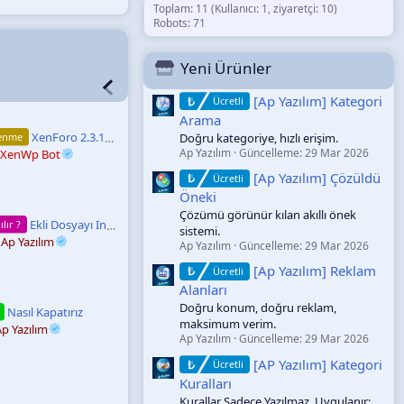
Toplam: 11 (Kullanıcı: 1, ziyaretçi: 10)
Robots: 71
Yeni Ürünler
[Ap Yazılım] Kategori
Ücretli
Arama
XenForo 2.3.12 Released
lenme
Doğru kategoriye, hızlı erişim.
Ap Yazılım
Güncelleme:
29 Mar 2026
XenWp Bot
[Ap Yazılım] Çözüldü
Ücretli
Öneki
Çözümü görünür kılan akıllı önek
Ekli Dosyayı Indirmek Için Vip Üyelik Zorunluluğu
ılır ?
sistemi.
Ap Yazılım
Ap Yazılım
Güncelleme:
29 Mar 2026
[Ap Yazılım] Reklam
Ücretli
Alanları
Doğru konum, doğru reklam,
Nasıl Kapatırız
maksimum verim.
p Yazılım
Ap Yazılım
Güncelleme:
29 Mar 2026
[AP Yazılım] Kategori
Ücretli
Kuralları
Kurallar Sadece Yazılmaz, Uygulanır: