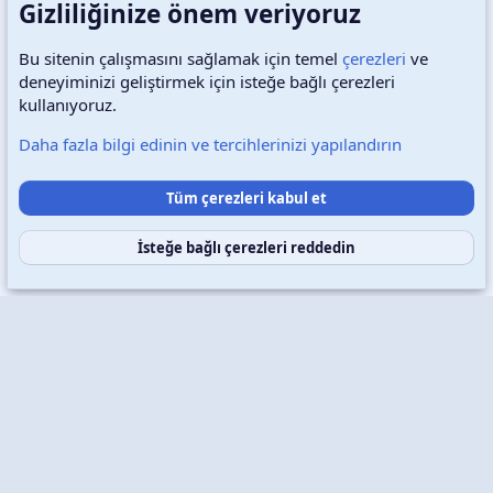
Gizliliğinize önem veriyoruz
Bu sitenin çalışmasını sağlamak için temel
çerezleri
ve
deneyiminizi geliştirmek için isteğe bağlı çerezleri
Türkçe (TR)
Çerezler
kullanıyoruz.
Daha fazla bilgi edinin ve tercihlerinizi yapılandırın
Destek talepleri
Bize ulaşın
Şartlar ve kurallar
Tüm çerezleri kabul et
Gizlilik politikası
Yardım
Ana sayfa
R
S
S
İsteğe bağlı çerezleri reddedin
Copyright © 2026 XenWp Telif Hakları Saklıdır
Community platform by XenForo® © 2010-2026 XenForo Ltd.