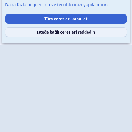
Daha fazla bilgi edinin ve tercihlerinizi yapılandırın
Destek talepleri
Bize ulaşın
Şartlar ve kurallar
Tüm çerezleri kabul et
Gizlilik politikası
Yardım
Ana sayfa
R
S
S
İsteğe bağlı çerezleri reddedin
Copyright © 2026 XenWp Telif Hakları Saklıdır
Community platform by XenForo® © 2010-2026 XenForo Ltd.