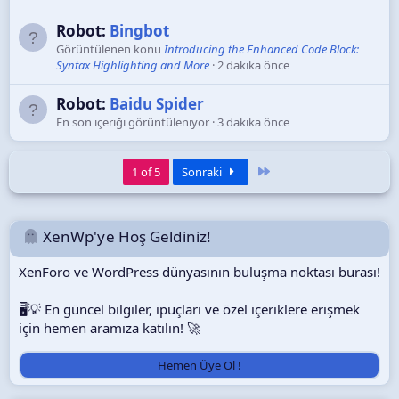
Robot:
Bingbot
Görüntülenen konu
Introducing the Enhanced Code Block:
Syntax Highlighting and More
2 dakika önce
Robot:
Baidu Spider
En son içeriği görüntüleniyor
3 dakika önce
Son
1 of 5
Sonraki
XenWp'ye Hoş Geldiniz!
XenForo ve WordPress dünyasının buluşma noktası burası!
🖥️💡 En güncel bilgiler, ipuçları ve özel içeriklere erişmek
için hemen aramıza katılın! 🚀
Hemen Üye Ol !