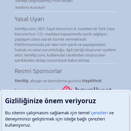
Xenwp Doğrulanmış Profil Rozeti
Xenforo Kurulum
Yasal Uyarı
XenWp.com, 5651 Sayılı Kanun’un 8. maddesi ile Türk Ceza
Kanunu’nun 125. maddesi kapsamında içerik sağlayıcı
paylaşım sitesi olarak hizmet vermektedir.
Platformumuzda yer alan tüm içerik ve paylaşımların
hukuki ve cezai sorumluluğu, ilgili içeriği oluşturan üyelere
aittir. XenWp.com, kullanıcılar tarafından oluşturulan
içeriklerden dolayı sorumluluk kabul etmez.
Resmi Sponsorlar
XenWp
, altyapı ve barındırma gücünü
HayalHost
firmasından almaktadır.
Gizliliğinize önem veriyoruz
Bu sitenin çalışmasını sağlamak için temel
çerezleri
ve
deneyiminizi geliştirmek için isteğe bağlı çerezleri
Türkçe (TR)
Çerezler
kullanıyoruz.