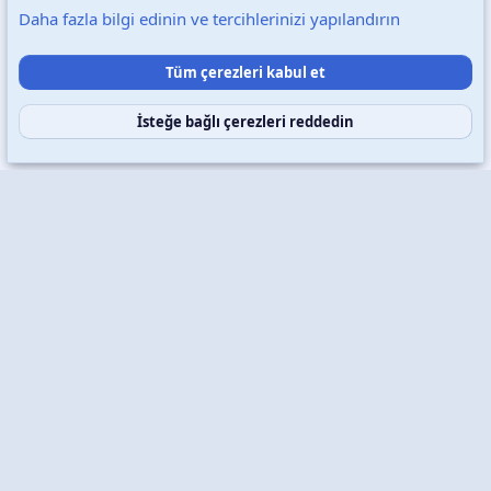
Daha fazla bilgi edinin ve tercihlerinizi yapılandırın
Destek talepleri
Bize ulaşın
Şartlar ve kurallar
Tüm çerezleri kabul et
Gizlilik politikası
Yardım
Ana sayfa
R
S
S
İsteğe bağlı çerezleri reddedin
Copyright © 2026 XenWp Telif Hakları Saklıdır
Community platform by XenForo® © 2010-2026 XenForo Ltd.