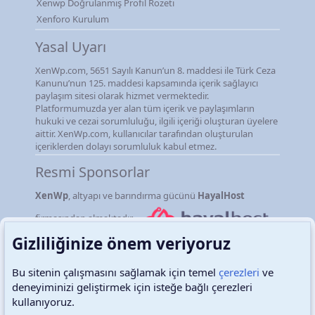
Xenwp Doğrulanmış Profil Rozeti
Xenforo Kurulum
Yasal Uyarı
XenWp.com, 5651 Sayılı Kanun’un 8. maddesi ile Türk Ceza
Kanunu’nun 125. maddesi kapsamında içerik sağlayıcı
paylaşım sitesi olarak hizmet vermektedir.
Platformumuzda yer alan tüm içerik ve paylaşımların
hukuki ve cezai sorumluluğu, ilgili içeriği oluşturan üyelere
aittir. XenWp.com, kullanıcılar tarafından oluşturulan
içeriklerden dolayı sorumluluk kabul etmez.
Resmi Sponsorlar
XenWp
, altyapı ve barındırma gücünü
HayalHost
firmasından almaktadır.
Gizliliğinize önem veriyoruz
Bu sitenin çalışmasını sağlamak için temel
çerezleri
ve
deneyiminizi geliştirmek için isteğe bağlı çerezleri
Türkçe (TR)
Çerezler
kullanıyoruz.