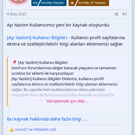
XenWp Destek
XenWp XF Master
:
4 May 2025
#5
Ap Yazılım Kullanıcımız yeni bir kaynak oluşturdu:
[Ap Yazılım] Kullanıcı Bilgileri
- Kullanıcı profil sayfalarına
ekstra ve özelleştirilebilir bilgi alanları eklemenizi sağlar.
[Ap Yazılım] Kullanıcı Bilgileri
XenForo forumlarınıza değer katacak yepyeni ve tamamen
ücretsiz bir eklenti ile karşınızdayız!
[Ap Yazılım] Kullanıcı Bilgileri Eklentisi, kullanıcı profil
sayfalarına ekstra ve özelleştirilebilir bilgi alanları eklemenizi
sağlar. Bu sayede hem kullanıcılarınızı daha yakından
tanıyabilir hem de forumunuza daha dinamik ve kişisel bir
atmosfer kazandırabilirsiniz.
Genişletmek için tıkla ...
Öne Çıkan Özellikler
Bu kaynak hakkında daha fazla bilgi ...
Ekstra Bilgi Alanları
Kullanıcı profillerine yaş, konum, meslek...
muro27
ve
Abdullah çatlı
T