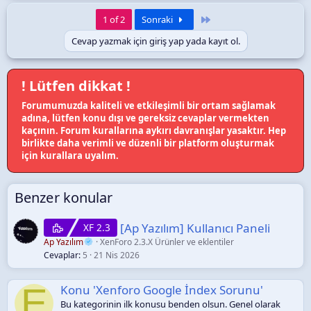
Son
1 of 2
Sonraki
Cevap yazmak için giriş yap yada kayıt ol.
! Lütfen dikkat !
Forumumuzda kaliteli ve etkileşimli bir ortam sağlamak
adına, lütfen konu dışı ve gereksiz cevaplar vermekten
kaçının. Forum kurallarına aykırı davranışlar yasaktır. Hep
birlikte daha verimli ve düzenli bir platform oluşturmak
için kurallara uyalım.
Benzer konular
[Ap Yazılım] Kullanıcı Paneli
XF 2.3
Ap Yazılım
XenForo 2.3.X Ürünler ve eklentiler
Cevaplar
5
21 Nis 2026
E
Konu 'Xenforo Google İndex Sorunu'
Bu kategorinin ilk konusu benden olsun. Genel olarak