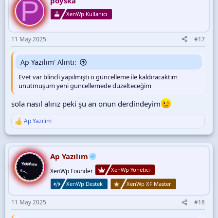
P
poyska
l
XenWp Kullanıcı
e
r
:
11 May 2025
#17
Ap Yazılım' Alıntı:
Evet var blincli yapılmıştı o güncelleme ile kaldıracaktım
unutmuşum yeni guncellemede düzelteceğim
sola nasıl alırız peki şu an onun derdindeyim
Ap Yazılım
T
e
p
k
i
Ap Yazılım
l
XenWp Yönetici
e
XenWp Founder
r
XenWp Destek
XenWp XF Master
:
11 May 2025
#18