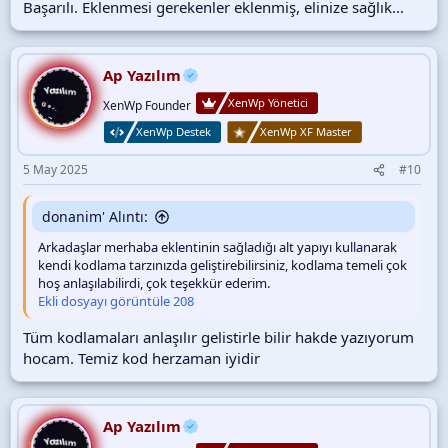
Başarılı. Eklenmesi gerekenler eklenmiş, elinize sağlık...
Ap Yazılım
XenWp Yönetici
XenWp Founder
XenWp Destek
XenWp XF Master
5 May 2025
#10
donanim' Alıntı:
Arkadaşlar merhaba eklentinin sağladığı alt yapıyı kullanarak
kendi kodlama tarzınızda geliştirebilirsiniz, kodlama temeli çok
hoş anlaşılabilirdi, çok teşekkür ederim.
Ekli dosyayı görüntüle 208
Tüm kodlamaları anlaşılır gelistirle bilir hakde yazıyorum
hocam. Temiz kod herzaman iyidir
Ap Yazılım