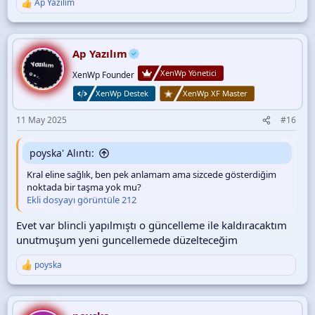
Ap Yazılım
T
e
p
k
i
Ap Yazılım
l
XenWp Yönetici
e
XenWp Founder
r
XenWp Destek
XenWp XF Master
:
11 May 2025
#16
poyska' Alıntı:
Kral eline sağlık, ben pek anlamam ama sizcede gösterdiğim
noktada bir taşma yok mu?
Ekli dosyayı görüntüle 212
Evet var blincli yapılmıştı o güncelleme ile kaldıracaktım
unutmuşum yeni guncellemede düzelteceğim
poyska
T
e
p
k
i