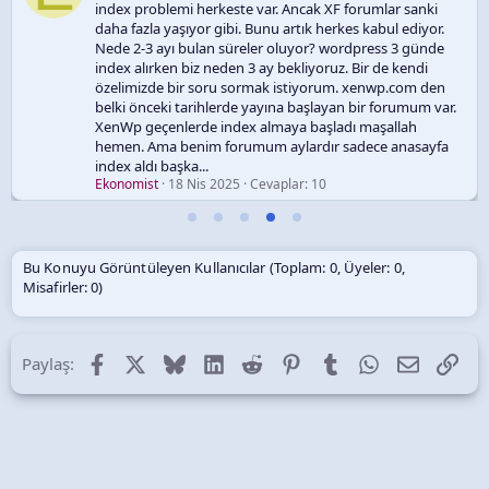
index problemi herkeste var. Ancak XF forumlar sanki
daha fazla yaşıyor gibi. Bunu artık herkes kabul ediyor.
Nede 2-3 ayı bulan süreler oluyor? wordpress 3 günde
index alırken biz neden 3 ay bekliyoruz. Bir de kendi
özelimizde bir soru sormak istiyorum. xenwp.com den
belki önceki tarihlerde yayına başlayan bir forumum var.
XenWp geçenlerde index almaya başladı maşallah
hemen. Ama benim forumum aylardır sadece anasayfa
index aldı başka...
Ekonomist
18 Nis 2025
Cevaplar: 10
Bu Konuyu Görüntüleyen Kullanıcılar (Toplam: 0, Üyeler: 0,
Misafirler: 0)
Facebook
X (Twitter)
Bluesky
LinkedIn
Reddit
Pinterest
Tumblr
WhatsApp
E-posta
Lin
Paylaş: