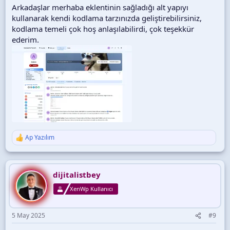
Arkadaşlar merhaba eklentinin sağladığı alt yapıyı
kullanarak kendi kodlama tarzınızda geliştirebilirsiniz,
kodlama temeli çok hoş anlaşılabilirdi, çok teşekkür
ederim.
Ap Yazılım
T
e
p
k
i
dijitalistbey
l
XenWp Kullanıcı
e
r
:
5 May 2025
#9