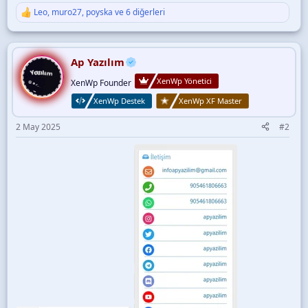
Leo
,
muro27
,
poyska
ve 6 diğerleri
T
e
p
k
i
Ap Yazılım
l
XenWp Yönetici
e
XenWp Founder
r
XenWp Destek
XenWp XF Master
:
2 May 2025
#2