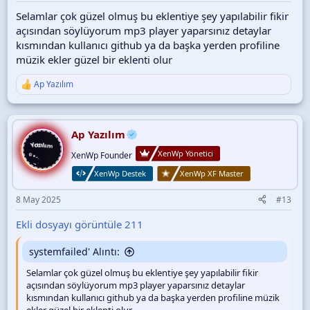
Selamlar çok güzel olmuş bu eklentiye şey yapılabilir fikir
açısından söylüyorum mp3 player yaparsınız detaylar
kısmından kullanıcı github ya da başka yerden profiline
müzik ekler güzel bir eklenti olur
Ap Yazılım
T
e
p
k
i
Ap Yazılım
l
XenWp Yönetici
e
XenWp Founder
r
XenWp Destek
XenWp XF Master
:
8 May 2025
#13
Ekli dosyayı görüntüle 211
systemfailed' Alıntı:
Selamlar çok güzel olmuş bu eklentiye şey yapılabilir fikir
açısından söylüyorum mp3 player yaparsınız detaylar
kısmından kullanıcı github ya da başka yerden profiline müzik