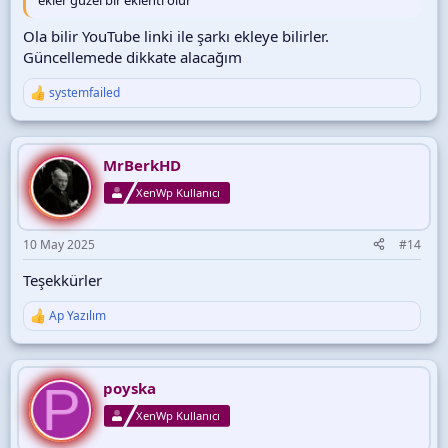
ekler güzel bir eklenti olur
Ola bilir YouTube linki ile şarkı ekleye bilirler.
Güncellemede dikkate alacağım
systemfailed
T
e
p
k
i
MrBerkHD
l
XenWp Kullanıcı
e
r
:
10 May 2025
#14
Teşekkürler
Ap Yazılım
T
e
p
k
P
i
poyska
l
XenWp Kullanıcı
e
r