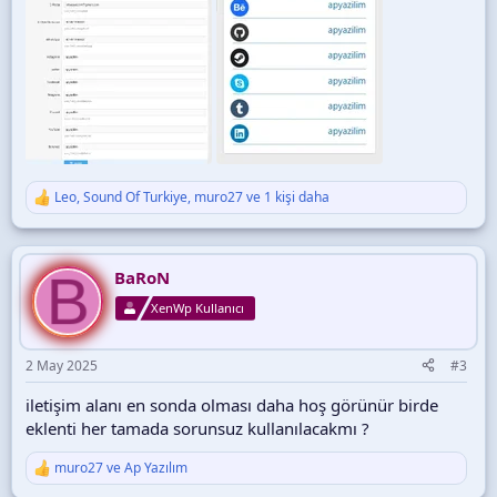
Leo
,
Sound Of Turkiye
,
muro27
ve 1 kişi daha
T
e
p
k
B
i
BaRoN
l
XenWp Kullanıcı
e
r
:
2 May 2025
#3
iletişim alanı en sonda olması daha hoş görünür birde
eklenti her tamada sorunsuz kullanılacakmı ?
muro27
ve
Ap Yazılım
T
e