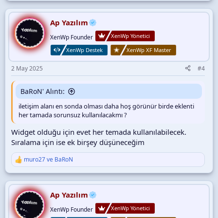
p
k
i
Ap Yazılım
l
XenWp Yönetici
e
XenWp Founder
r
XenWp Destek
XenWp XF Master
:
2 May 2025
#4
BaRoN' Alıntı:
iletişim alanı en sonda olması daha hoş görünür birde eklenti
her tamada sorunsuz kullanılacakmı ?
Widget olduğu için evet her temada kullanılabilecek.
Sıralama için ise ek birşey düşüneceğim
muro27
ve
BaRoN
T
e
p
k
i
Ap Yazılım
l
XenWp Yönetici
e
XenWp Founder
r