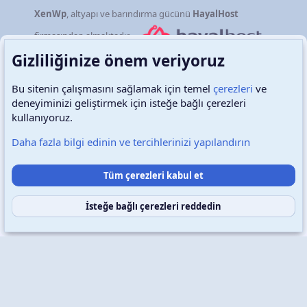
XenWp
, altyapı ve barındırma gücünü
HayalHost
firmasından almaktadır.
Türkçe (TR)
Çerezler
Destek talepleri
Bize ulaşın
Şartlar ve kurallar
Gizlilik politikası
Yardım
Ana sayfa
R
S
S
Copyright © 2026 XenWp Telif Hakları Saklıdır
Community platform by XenForo® © 2010-2026 XenForo Ltd.
Gizliliğinize önem veriyoruz
Bu sitenin çalışmasını sağlamak için temel
çerezleri
ve
deneyiminizi geliştirmek için isteğe bağlı çerezleri