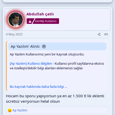
e
p
k
i
Abdullah çatlı
l
XenWp Kullanıcı
e
r
:
4 May 2025
#6
Ap Yazılım' Alıntı:
Ap Yazılım Kullanıcımız yeni bir kaynak oluşturdu:
[Ap Yazılım] Kullanıcı Bilgileri
- Kullanıcı profil sayfalarına ekstra
ve özelleştirilebilir bilgi alanları eklemenizi sağlar.
Bu kaynak hakkında daha fazla bilgi ...
Hocam bu sporu yapıyorsun ya en az 1.500 tl lik eklenti
ücretsiz veriyorsun helal olsun
Ap Yazılım
T