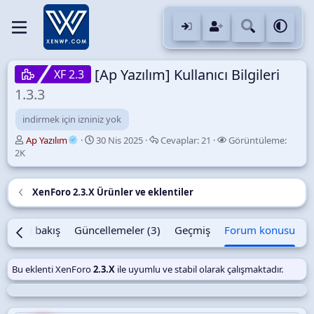
[Ap Yazılım] Kullanıcı Bilgileri
XF 2.3
1.3.3
indirmek için izniniz yok
K
B
C
G
Ap Yazılım
30 Nis 2025
Cevaplar:
21
Görüntüleme:
o
a
e
ö
2K
n
ş
v
r
u
l
a
ü
y
a
p
n
XenForo 2.3.X Ürünler ve eklentiler
u
n
l
t
B
g
a
ü
a
ı
r
l
Genel bakış
Güncellemeler (3)
Geçmiş
Forum konusu
ş
ç
e
l
t
m
a
a
e
Bu eklenti XenForo
2.3.X
ile uyumlu ve stabil olarak çalışmaktadır.
t
r
a
i
n
h