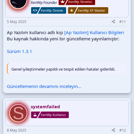
XenWp Yönetici
XenWp Founder
XenWp Destek
XenWp XF Master
5 May 2025
#11
Ap Yazılım kullanıcı adlı kişi
[Ap Yazılım] Kullanıcı Bilgileri
Bu kaynak hakkında yeni bir güncelleme yayınlamıştır:
Sürüm 1.3.1
Genel iyileştirmeler yapıldı ve tespit edilen hatalar giderildi.
Güncellemenin devamını inceleyin...
S
systemfailed
XenWp Kullanıcı
8 May 2025
#12