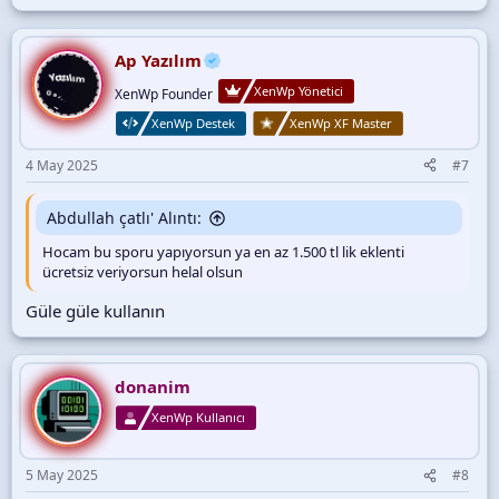
e
p
k
i
Ap Yazılım
l
XenWp Yönetici
e
XenWp Founder
r
XenWp Destek
XenWp XF Master
:
4 May 2025
#7
Abdullah çatlı' Alıntı:
Hocam bu sporu yapıyorsun ya en az 1.500 tl lik eklenti
ücretsiz veriyorsun helal olsun
Güle güle kullanın
donanim
XenWp Kullanıcı
5 May 2025
#8