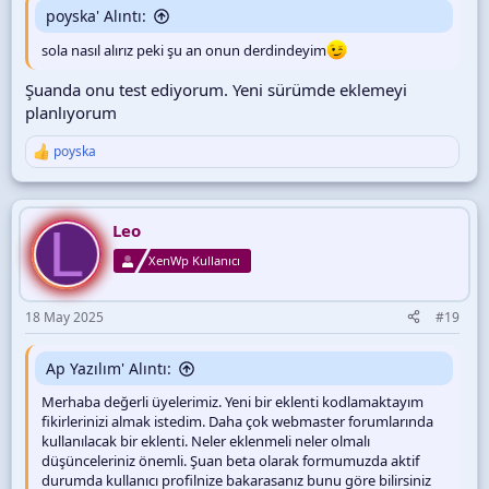
poyska' Alıntı:
sola nasıl alırız peki şu an onun derdindeyim
Şuanda onu test ediyorum. Yeni sürümde eklemeyi
planlıyorum
poyska
T
e
p
k
L
i
Leo
l
XenWp Kullanıcı
e
r
:
18 May 2025
#19
Ap Yazılım' Alıntı:
Merhaba değerli üyelerimiz. Yeni bir eklenti kodlamaktayım
fikirlerinizi almak istedim. Daha çok webmaster forumlarında
kullanılacak bir eklenti. Neler eklenmeli neler olmalı
düşünceleriniz önemli. Şuan beta olarak formumuzda aktif
durumda kullanıcı profilnize bakarasanız bunu göre bilirsiniz