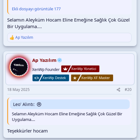
Ekli dosyayı görüntüle 177
Selamın Aleyküm Hocam Eline Emeğine Sağlık Çok Güzel
Bir Uygulama....
Ap Yazılım
T
e
p
k
i
Ap Yazılım
l
XenWp Yönetici
e
XenWp Founder
r
XenWp Destek
XenWp XF Master
:
18 May 2025
#20
Leo' Alıntı:
Selamın Aleyküm Hocam Eline Emeğine Sağlık Çok Güzel Bir
Uygulama....
Teşekkürler hocam