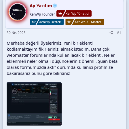
i
Ap Yazılım
XenWp Yönetici
XenWp Founder
XenWp Destek
XenWp XF Master
30 Nis 2025
#1
Merhaba değerli üyelerimiz. Yeni bir eklenti
kodlamaktayım fikirlerinizi almak istedim. Daha çok
webmaster forumlarında kullanılacak bir eklenti. Neler
eklenmeli neler olmalı düşünceleriniz önemli. Şuan beta
olarak formumuzda aktif durumda kullanıcı profilnize
bakarasanız bunu göre bilirsiniz