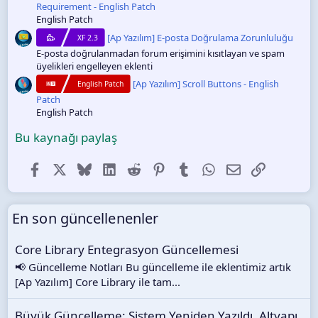
Requirement - English Patch
English Patch
[Ap Yazılım] E-posta Doğrulama Zorunluluğu
XF 2.3
E-posta doğrulanmadan forum erişimini kısıtlayan ve spam
üyelikleri engelleyen eklenti
[Ap Yazılım] Scroll Buttons - English
English Patch
Patch
English Patch
Bu kaynağı paylaş
Facebook
X (Twitter)
Bluesky
LinkedIn
Reddit
Pinterest
Tumblr
WhatsApp
E-posta
Link
En son güncellenenler
Core Library Entegrasyon Güncellemesi
📢 Güncelleme Notları Bu güncelleme ile eklentimiz artık
[Ap Yazılım] Core Library ile tam...
Büyük Güncelleme: Sistem Yeniden Yazıldı, Altyapı