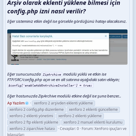
Arşiv olarak eklenti yüklene bilmesi için
config.php izni nasıl verilir?​
Eğer sisteminiz etkin değil ise görselde gördüğünü hatayı alacaksınız.
Eğer sunucunuzda
modülü yüklü ve etkin ise
ZipArchive
FTP/SRC/config.php açın ve en alt satırına aşağıdaki satırı ekleyin;
$config['enableAddOnArchiveInstaller'] = true;
Eğer hostunuzda ZipArchive modülü etkine değil ise şuna benzer...
Ap Yazılım
xenforo 2 arşivden eklenti yükleme
xenforo 2 config.php düzenleme
xenforo 2 eklenti güncelleme
xenforo 2 eklenti yönetimi
xenforo 2 eklenti yükleme
xenforo 2 ftp eklenti yükleme
xenforo 2 manuel eklenti kurulumu
xenforo 2 ziparchive hatası
Cevaplar: 0
Forum:
XenForo ipuçları ve
kılavuzları