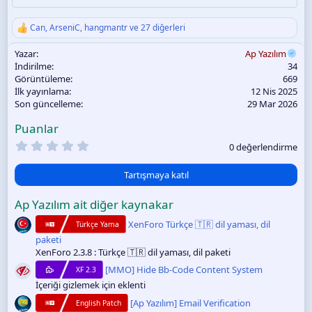
Can
,
ArseniC
,
hangmantr
ve 27 diğerleri
T
e
Yazar
Ap Yazılım
p
k
İndirilme
34
i
Görüntüleme
669
l
İlk yayınlama
12 Nis 2025
e
Son güncelleme
29 Mar 2026
r
:
Puanlar
0
0 değerlendirme
.
0
0
Tartışmaya katıl
y
ı
Ap Yazılım ait diğer kaynakar
l
d
XenForo Türkçe 🇹🇷 dil yaması, dil
Türkçe Yama
ı
z
paketi
XenForo 2.3.8 : Türkçe 🇹🇷 dil yaması, dil paketi
[MMO] Hide Bb-Code Content System
XF 2.3
İçeriği gizlemek için eklenti
[Ap Yazılım] Email Verification
English Patch