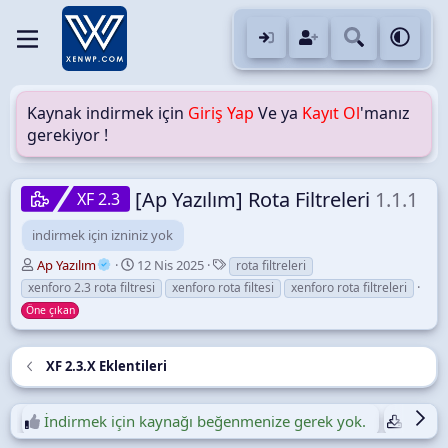
Kaynak indirmek için
Giriş Yap
Ve ya
Kayıt Ol
'manız
gerekiyor !
[Ap Yazılım] Rota Filtreleri
1.1.1
XF 2.3
indirmek için izniniz yok
Y
O
E
Ap Yazılım
12 Nis 2025
rota filtreleri
a
l
t
xenforo 2.3 rota filtresi
xenforo rota filtesi
xenforo rota filtreleri
z
u
i
Öne çıkan
a
ş
k
r
t
e
u
t
XF 2.3.X Eklentileri
r
l
u
e
l
r
İndirmek için kaynağı beğenmenize gerek yok.
Günlük
m
a