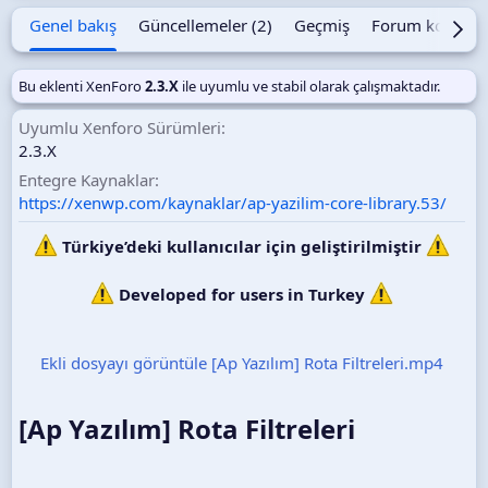
t
Genel bakış
Güncellemeler (2)
Geçmiş
Forum konusu
a
r
i
Bu eklenti XenForo
2.3.X
ile uyumlu ve stabil olarak çalışmaktadır.
h
i
Uyumlu Xenforo Sürümleri
2.3.X
Entegre Kaynaklar
https://xenwp.com/kaynaklar/ap-yazilim-core-library.53/
Türkiye’deki kullanıcılar için geliştirilmiştir
Developed for users in Turkey
Ekli dosyayı görüntüle [Ap Yazılım] Rota Filtreleri.mp4
[Ap Yazılım] Rota Filtreleri​