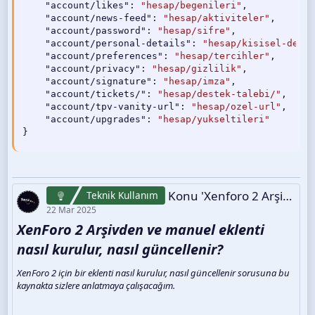
"account/likes"
:
"hesap/begenileri"
,
"account/news-feed"
:
"hesap/aktiviteler"
,
"account/password"
:
"hesap/sifre"
,
"account/personal-details"
:
"hesap/kisisel-detay
"account/preferences"
:
"hesap/tercihler"
,
"account/privacy"
:
"hesap/gizlilik"
,
"account/signature"
:
"hesap/imza"
,
"account/tickets/"
:
"hesap/destek-talebi/"
,
"account/tpv-vanity-url"
:
"hesap/ozel-url"
,
"account/upgrades"
:
"hesap/yukseltileri"
}
Konu 'Xenforo 2 Arşivden Ve Manuel Eklenti Nasıl Kurulur, Nasıl Güncellenir?'
Teknik Kullanım
22 Mar 2025
XenForo 2 Arşivden ve manuel eklenti
nasıl kurulur, nasıl güncellenir?​
XenForo 2 için bir eklenti nasıl kurulur, nasıl güncellenir sorusuna bu
kaynakta sizlere anlatmaya çalışacağım.