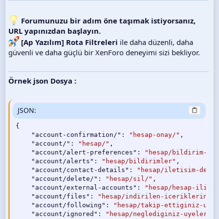
Forumunuzu bir adım öne taşımak istiyorsanız,
URL yapınızdan başlayın.
[Ap Yazılım] Rota Filtreleri
ile daha düzenli, daha
güvenli ve daha güçlü bir XenForo deneyimi sizi bekliyor.
Örnek json Dosya :
JSON:
{
"account-confirmation/"
:
"hesap-onay/"
,
"account/"
:
"hesap/"
,
"account/alert-preferences"
:
"hesap/bildirim-ter
"account/alerts"
:
"hesap/bildirimler"
,
"account/contact-details"
:
"hesap/iletisim-detay
"account/delete/"
:
"hesap/sil/"
,
"account/external-accounts"
:
"hesap/hesap-iliski
"account/files"
:
"hesap/indirilen-icerikleriniz"
"account/following"
:
"hesap/takip-ettiginiz-uyel
"account/ignored"
:
"hesap/neglediginiz-uyeler"
,