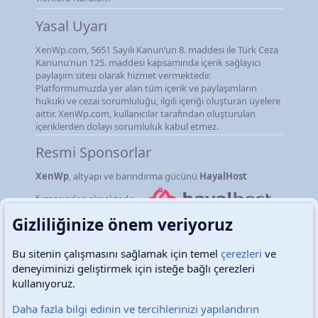
Yasal Uyarı
XenWp.com, 5651 Sayılı Kanun’un 8. maddesi ile Türk Ceza
Kanunu’nun 125. maddesi kapsamında içerik sağlayıcı
paylaşım sitesi olarak hizmet vermektedir.
Platformumuzda yer alan tüm içerik ve paylaşımların
hukuki ve cezai sorumluluğu, ilgili içeriği oluşturan üyelere
aittir. XenWp.com, kullanıcılar tarafından oluşturulan
içeriklerden dolayı sorumluluk kabul etmez.
Resmi Sponsorlar
XenWp
, altyapı ve barındırma gücünü
HayalHost
firmasından almaktadır.
Gizliliğinize önem veriyoruz
Bu sitenin çalışmasını sağlamak için temel
çerezleri
ve
deneyiminizi geliştirmek için isteğe bağlı çerezleri
Türkçe (TR)
Çerezler
kullanıyoruz.
Daha fazla bilgi edinin ve tercihlerinizi yapılandırın
Destek talepleri
Bize ulaşın
Şartlar ve kurallar