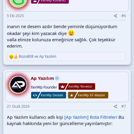
XenWp Kullanıcı
5 Eki 2025
#6
inanın ne desem azdır bende yeminle düşünüyordum
okadar şeyi kim yazacak diye
valla elinize kolunuza emeğinize sağlık. Çok teşekkür
ederim.
Bozo808
ve
Ap Yazılım
T
e
p
k
i
Ap Yazılım
l
XenWp Yönetici
e
XenWp Founder
r
XenWp Destek
XenWp XF Master
:
21 Ocak 2026
#7
Ap Yazılım kullanıcı adlı kişi
[Ap Yazılım] Rota Filtreleri
Bu
kaynak hakkında yeni bir güncelleme yayınlamıştır: