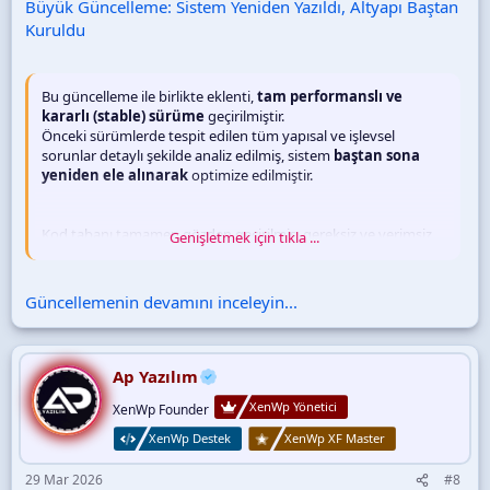
Büyük Güncelleme: Sistem Yeniden Yazıldı, Altyapı Baştan
Kuruldu
Bu güncelleme ile birlikte eklenti,
tam performanslı ve
kararlı (stable) sürüme
geçirilmiştir.
Önceki sürümlerde tespit edilen tüm yapısal ve işlevsel
sorunlar detaylı şekilde analiz edilmiş, sistem
baştan sona
yeniden ele alınarak
optimize edilmiştir.
Kod tabanı tamamen gözden geçirilmiş, gereksiz ve verimsiz
Genişletmek için tıkla ...
bölümler kaldırılmış, daha temiz ve sürdürülebilir bir mimari
oluşturulmuştur. Bu sayede eklentinin hem
çalışma hızı
artırılmış
, hem de uzun vadede oluşabilecek...
Güncellemenin devamını inceleyin...
Ap Yazılım
XenWp Yönetici
XenWp Founder
XenWp Destek
XenWp XF Master
29 Mar 2026
#8