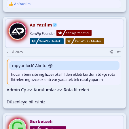
Ap Yazılım
T
e
p
k
i
Ap Yazılım
l
XenWp Yönetici
e
XenWp Founder
r
XenWp Destek
XenWp XF Master
:
2 Eki 2025
#5
mpyunlock' Alıntı:
hocam beni site ingilizce rota filitleri ekleti kurdum tükçe rota
flitreleri ingilizce eklenti var yada tek tek nasıl yaparım
Admin Cp >> Kurulumlar >> Rota filtreleri
Düzenleye bilirsiniz
G
Gurbetseli