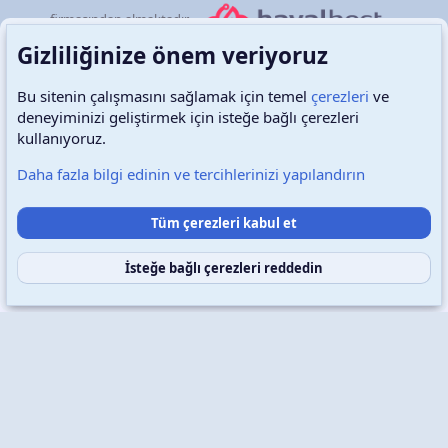
firmasından almaktadır.
Gizliliğinize önem veriyoruz
Bu sitenin çalışmasını sağlamak için temel
çerezleri
ve
deneyiminizi geliştirmek için isteğe bağlı çerezleri
Türkçe (TR)
Çerezler
kullanıyoruz.
Daha fazla bilgi edinin ve tercihlerinizi yapılandırın
Destek talepleri
Bize ulaşın
Şartlar ve kurallar
Tüm çerezleri kabul et
Gizlilik politikası
Yardım
Ana sayfa
R
S
S
İsteğe bağlı çerezleri reddedin
Copyright © 2026 XenWp Telif Hakları Saklıdır
Community platform by XenForo® © 2010-2026 XenForo Ltd.