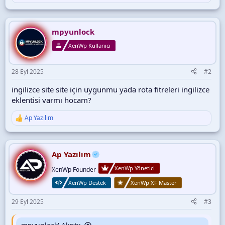
Türkçe Dostu URL’ler:
İngilizce URL’leri otomatik olarak...
e
p
k
i
mpyunlock
l
XenWp Kullanıcı
e
r
:
28 Eyl 2025
#2
ingilizce site site için uygunmu yada rota fitreleri ingilizce
eklentisi varmı hocam?
Ap Yazılım
T
e
p
k
i
Ap Yazılım
l
XenWp Yönetici
e
XenWp Founder
r
XenWp Destek
XenWp XF Master
:
29 Eyl 2025
#3