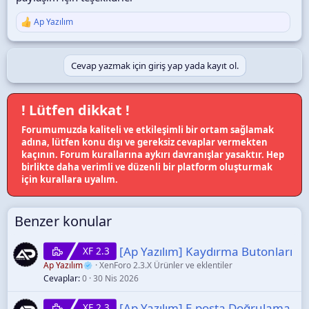
Ap Yazılım
T
e
p
k
Cevap yazmak için giriş yap yada kayıt ol.
i
l
e
r
! Lütfen dikkat !
:
Forumumuzda kaliteli ve etkileşimli bir ortam sağlamak
adına, lütfen konu dışı ve gereksiz cevaplar vermekten
kaçının. Forum kurallarına aykırı davranışlar yasaktır. Hep
birlikte daha verimli ve düzenli bir platform oluşturmak
için kurallara uyalım.
Benzer konular
[Ap Yazılım] Kaydırma Butonları
XF 2.3
Ap Yazılım
XenForo 2.3.X Ürünler ve eklentiler
Cevaplar
0
30 Nis 2026
[Ap Yazılım] E-posta Doğrulama
XF 2.3