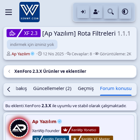
[Ap Yazılım] Rota Filtreleri
1.1.1
XF 2.3
indirmek için izniniz yok
K
B
C
G
Ap Yazılım
12 Nis 2025
Cevaplar:
8
Görüntüleme:
2K
o
a
e
ö
n
ş
v
r
u
l
a
ü
XenForo 2.3.X Ürünler ve eklentiler
y
a
p
n
u
n
l
t
B
g
a
ü
Genel bakış
Güncellemeler (2)
Geçmiş
Forum konusu
a
ı
r
l
ş
ç
e
l
t
m
Bu eklenti XenForo
2.3.X
ile uyumlu ve stabil olarak çalışmaktadır.
a
a
e
t
r
a
Ap Yazılım
i
n
h
XenWp Yönetici
XenWp Founder
i
XenWp Destek
XenWp XF Master