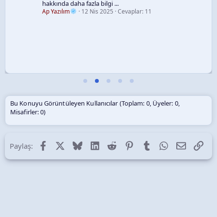
hakkında daha fazla bilgi ...
Ap Yazılım
12 Nis 2025
Cevaplar: 11
Bu Konuyu Görüntüleyen Kullanıcılar (Toplam: 0, Üyeler: 0,
Misafirler: 0)
Facebook
X (Twitter)
Bluesky
LinkedIn
Reddit
Pinterest
Tumblr
WhatsApp
E-posta
Lin
Paylaş: