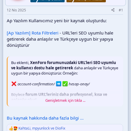
12 Nis 2025
#1
Ap Yazılım Kullanıcımız yeni bir kaynak oluşturdu:
[Ap Yazılım] Rota Filtreleri
- URL’leri SEO uyumlu hale
getirerek daha anlaşılır ve Türkçeye uygun bir yapıya
dönüştürür
Bu eklenti,
XenForo forumunuzdaki URL’leri SEO uyumlu
ve kullanıcı dostu hale getirerek
daha anlaşılır ve Türkçeye
uygun bir yapıya dönüştürür. Örneğin:
account-confirmation/
hesap-onay/
Böylece
forum URL’leriniz daha profesyonel, kısa ve
anlaşılır olur!
Genişletmek için tıkla ...
100+ farklı URL’yi
otomatik olarak Türkçeye çevirerek
forumunuzu daha profesyonel, kısa ve anlaşılır hale
Bu kaynak hakkında daha fazla bilgi ...
getirir!
KahtaLi
,
mpyunlock
ve
DioFix
T