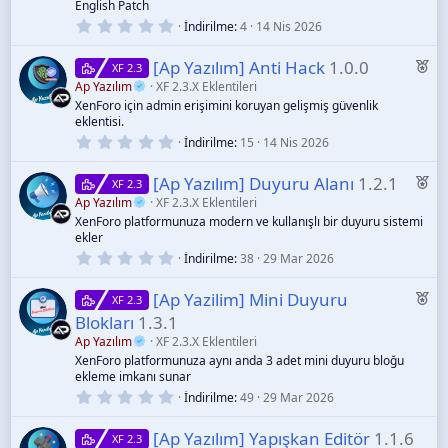
English Patch
ı
0
İndirilme
4
14 Nis 2026
z
.
0
Ö
[Ap Yazılım] Anti Hack
1.0.0
0
XF 2.3
y
n
Ap Yazılım
XF 2.3.X Eklentileri
ı
XenForo için admin erişimini koruyan gelişmiş güvenlik
e
l
eklentisi.
d
ç
ı
0
İndirilme
15
14 Nis 2026
ı
z
.
0
k
Ö
[Ap Yazılım] Duyuru Alanı
1.2.1
0
XF 2.3
a
y
n
Ap Yazılım
XF 2.3.X Eklentileri
ı
n
XenForo platformunuza modern ve kullanışlı bir duyuru sistemi
e
l
ekler
d
ç
ı
0
İndirilme
38
29 Mar 2026
ı
z
.
0
k
Ö
[Ap Yazilim] Mini Duyuru
0
XF 2.3
a
y
n
Blokları
1.3.1
ı
n
e
l
Ap Yazılım
XF 2.3.X Eklentileri
d
ç
XenForo platformunuza aynı anda 3 adet mini duyuru bloğu
ı
ekleme imkanı sunar
ı
z
0
İndirilme
49
29 Mar 2026
k
.
a
0
[Ap Yazılım] Yapışkan Editör
1.1.6
0
XF 2.3
n