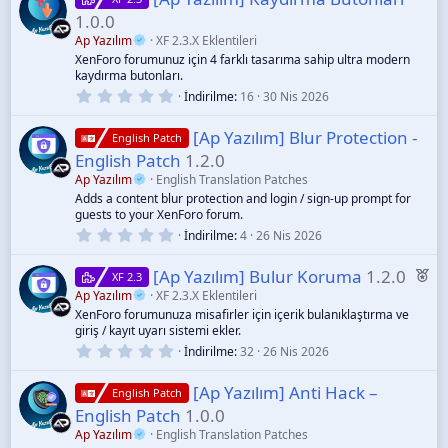
y
1.0.0
ı
l
Ap Yazılım
XF 2.3.X Eklentileri
d
XenForo forumunuz için 4 farklı tasarıma sahip ultra modern
ı
kaydırma butonları.
z
0
İndirilme
16
30 Nis 2026
.
0
[Ap Yazılım] Blur Protection -
0
English Patch
y
English Patch
1.2.0
ı
l
Ap Yazılım
English Translation Patches
d
Adds a content blur protection and login / sign-up prompt for
ı
guests to your XenForo forum.
z
0
İndirilme
4
26 Nis 2026
.
0
Ö
[Ap Yazılım] Bulur Koruma
1.2.0
0
XF 2.3
y
n
Ap Yazılım
XF 2.3.X Eklentileri
ı
XenForo forumunuza misafirler için içerik bulanıklaştırma ve
e
l
giriş / kayıt uyarı sistemi ekler.
d
ç
ı
0
İndirilme
32
26 Nis 2026
ı
z
.
0
k
[Ap Yazılım] Anti Hack –
0
English Patch
a
y
English Patch
1.0.0
ı
n
l
Ap Yazılım
English Translation Patches
d