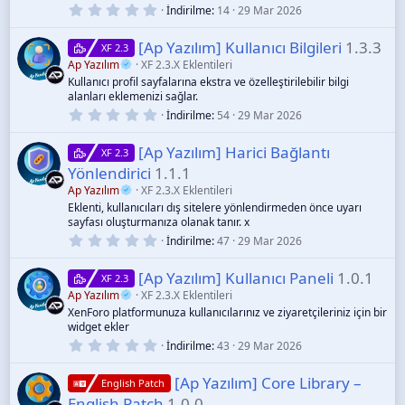
0
İndirilme
14
29 Mar 2026
.
0
[Ap Yazılım] Kullanıcı Bilgileri
1.3.3
0
XF 2.3
y
Ap Yazılım
XF 2.3.X Eklentileri
ı
Kullanıcı profil sayfalarına ekstra ve özelleştirilebilir bilgi
l
alanları eklemenizi sağlar.
d
ı
0
İndirilme
54
29 Mar 2026
z
.
0
[Ap Yazılım] Harici Bağlantı
0
XF 2.3
y
Yönlendirici
1.1.1
ı
l
Ap Yazılım
XF 2.3.X Eklentileri
d
Eklenti, kullanıcıları dış sitelere yönlendirmeden önce uyarı
ı
sayfası oluşturmanıza olanak tanır. x
z
0
İndirilme
47
29 Mar 2026
.
0
[Ap Yazılım] Kullanıcı Paneli
1.0.1
0
XF 2.3
y
Ap Yazılım
XF 2.3.X Eklentileri
ı
XenForo platformunuza kullanıcılarınız ve ziyaretçileriniz için bir
l
widget ekler
d
ı
0
İndirilme
43
29 Mar 2026
z
.
0
[Ap Yazılım] Core Library –
0
English Patch
y
English Patch
1.0.0