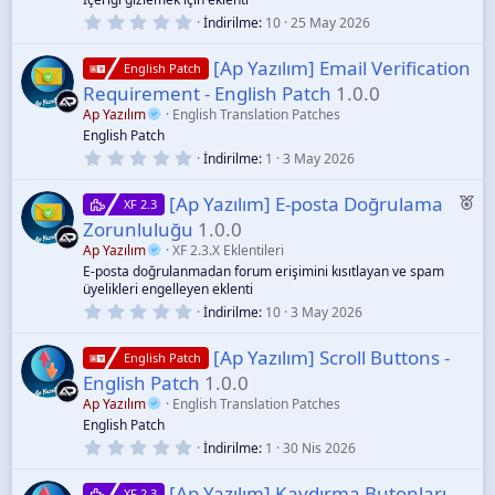
ı
0
İndirilme
10
25 May 2026
z
.
0
[Ap Yazılım] Email Verification
0
English Patch
y
Requirement - English Patch
1.0.0
ı
l
Ap Yazılım
English Translation Patches
d
English Patch
ı
0
İndirilme
1
3 May 2026
z
.
0
Ö
[Ap Yazılım] E-posta Doğrulama
0
XF 2.3
y
n
Zorunluluğu
1.0.0
ı
e
l
Ap Yazılım
XF 2.3.X Eklentileri
d
ç
E-posta doğrulanmadan forum erişimini kısıtlayan ve spam
ı
üyelikleri engelleyen eklenti
ı
z
0
İndirilme
10
3 May 2026
k
.
a
0
[Ap Yazılım] Scroll Buttons -
0
English Patch
n
y
English Patch
1.0.0
ı
l
Ap Yazılım
English Translation Patches
d
English Patch
ı
0
İndirilme
1
30 Nis 2026
z
.
0
[Ap Yazılım] Kaydırma Butonları
0
XF 2.3