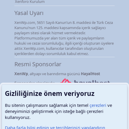
Xenforo Kurulum
Yasal Uyarı
XenWp.com, 5651 Sayılı Kanun’un 8. maddesi ile Türk Ceza
Kanunu’nun 125. maddesi kapsamında içerik sağlayıcı
paylaşım sitesi olarak hizmet vermektedir.
Platformumuzda yer alan tüm içerik ve paylaşımların
hukuki ve cezai sorumluluğu, ilgili içeriği oluşturan üyelere
aittir. XenWp.com, kullanıcılar tarafından oluşturulan
içeriklerden dolayı sorumluluk kabul etmez.
Resmi Sponsorlar
XenWp
, altyapı ve barındırma gücünü
HayalHost
firmasından almaktadır.
Gizliliğinize önem veriyoruz
Bu sitenin çalışmasını sağlamak için temel
çerezleri
ve
deneyiminizi geliştirmek için isteğe bağlı çerezleri
Türkçe (TR)
Çerezler
kullanıyoruz.
Daha fazla bilgi edinin ve tercihlerinizi yapılandırın