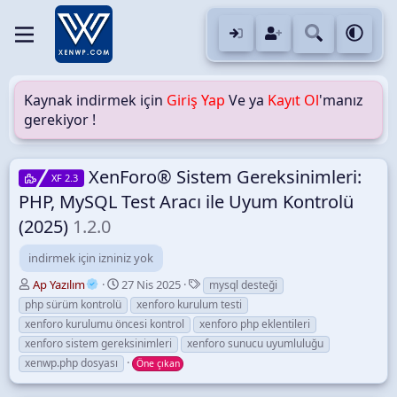
Kaynak indirmek için
Giriş Yap
Ve ya
Kayıt Ol
'manız
gerekiyor !
XenForo® Sistem Gereksinimleri:
XF 2.3
PHP, MySQL Test Aracı ile Uyum Kontrolü
(2025)
1.2.0
indirmek için izniniz yok
Y
O
E
Ap Yazılım
27 Nis 2025
mysql desteği
a
l
t
php sürüm kontrolü
xenforo kurulum testi
z
u
i
xenforo kurulumu öncesi kontrol
xenforo php eklentileri
a
ş
k
xenforo sistem gereksinimleri
xenforo sunucu uyumluluğu
r
t
e
xenwp.php dosyası
u
t
Öne çıkan
r
l
u
e