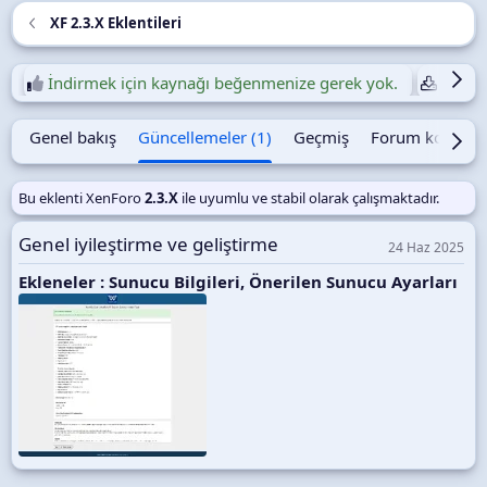
l
r
XF 2.3.X Eklentileri
m
a
t
İndirmek için kaynağı beğenmenize gerek yok.
Günlük
a
r
i
Genel bakış
Güncellemeler (1)
Geçmiş
Forum konusu
h
i
Bu eklenti XenForo
2.3.X
ile uyumlu ve stabil olarak çalışmaktadır.
Genel iyileştirme ve geliştirme
24 Haz 2025
Ekleneler : Sunucu Bilgileri, Önerilen Sunucu Ayarları