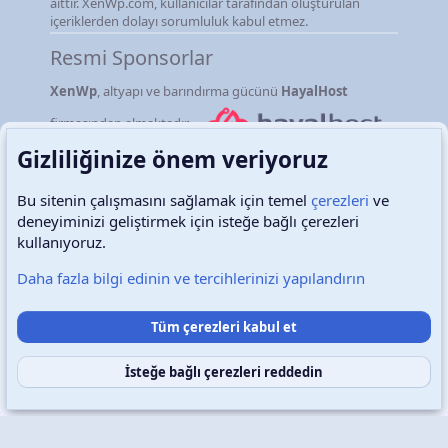
aittir. XenWp.com, kullanıcılar tarafından oluşturulan
içeriklerden dolayı sorumluluk kabul etmez.
Resmi Sponsorlar
XenWp
, altyapı ve barındırma gücünü
HayalHost
firmasından almaktadır.
Gizliliğinize önem veriyoruz
Bu sitenin çalışmasını sağlamak için temel
çerezleri
ve
deneyiminizi geliştirmek için isteğe bağlı çerezleri
Türkçe (TR)
Çerezler
kullanıyoruz.
Daha fazla bilgi edinin ve tercihlerinizi yapılandırın
Destek talepleri
Bize ulaşın
Şartlar ve kurallar
Tüm çerezleri kabul et
Gizlilik politikası
Yardım
Ana sayfa
R
S
S
İsteğe bağlı çerezleri reddedin
Copyright © 2026 XenWp Telif Hakları Saklıdır
Community platform by XenForo® © 2010-2026 XenForo Ltd.