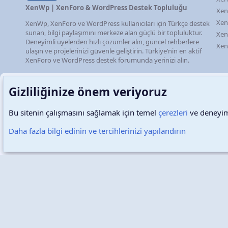
XenWp | XenForo & WordPress Destek Topluluğu
Xen
Xen
XenWp, XenForo ve WordPress kullanıcıları için Türkçe destek
sunan, bilgi paylaşımını merkeze alan güçlü bir topluluktur.
Xen
Deneyimli üyelerden hızlı çözümler alın, güncel rehberlere
Xen
ulaşın ve projelerinizi güvenle geliştirin. Türkiye’nin en aktif
XenForo ve WordPress destek forumunda yerinizi alın.
Gizliliğinize önem veriyoruz
Bu sitenin çalışmasını sağlamak için temel
çerezleri
ve deneyimi
Türkçe (TR)
Çerezler
Daha fazla bilgi edinin ve tercihlerinizi yapılandırın