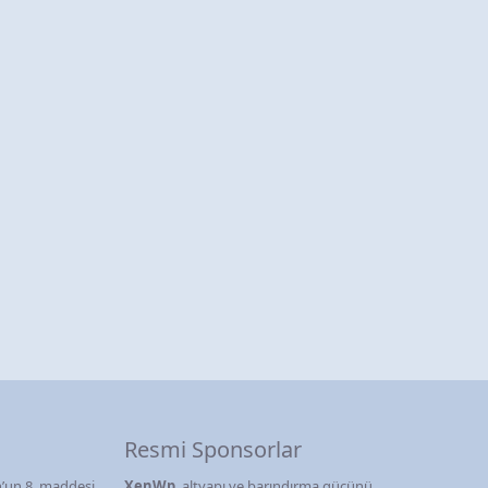
Resmi Sponsorlar
’un 8. maddesi
XenWp
, altyapı ve barındırma gücünü