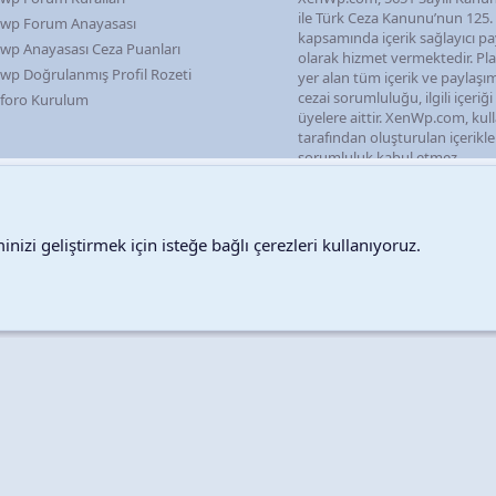
ile Türk Ceza Kanunu’nun 125
wp Forum Anayasası
kapsamında içerik sağlayıcı pa
wp Anayasası Ceza Puanları
olarak hizmet vermektedir. P
wp Doğrulanmış Profil Rozeti
yer alan tüm içerik ve paylaşı
cezai sorumluluğu, ilgili içeriğ
foro Kurulum
üyelere aittir. XenWp.com, kull
tarafından oluşturulan içerikl
sorumluluk kabul etmez.
nizi geliştirmek için isteğe bağlı çerezleri kullanıyoruz.
Destek talepleri
Bize ula
Copyright © 2026 XenWp Telif Hakları Saklıdır
Community platform by XenForo® © 2010-2026 XenForo Ltd.