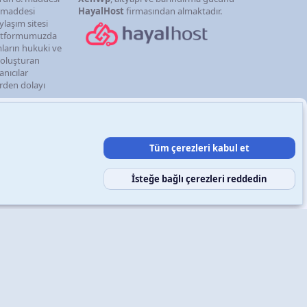
. maddesi
HayalHost
firmasından almaktadır.
ylaşım sitesi
latformumuzda
mların hukuki ve
i oluşturan
anıcılar
erden dolayı
Tüm çerezleri kabul et
şın
Şartlar ve kurallar
Gizlilik politikası
Yardım
Ana sayfa
R
S
S
İsteğe bağlı çerezleri reddedin