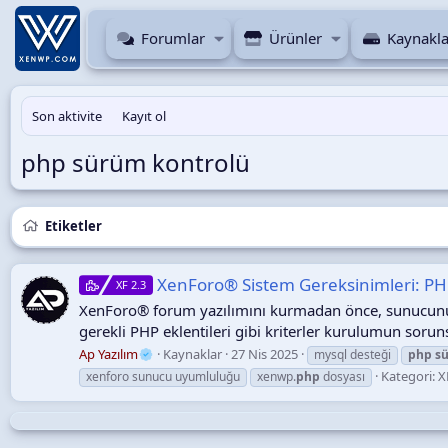
Forumlar
Ürünler
Kaynakla
Son aktivite
Kayıt ol
php sürüm kontrolü
Etiketler
XenForo® Sistem Gereksinimleri: PHP
XF 2.3
XenForo® forum yazılımını kurmadan önce, sunucunuz
gerekli PHP eklentileri gibi kriterler kurulumun sorunsuz
Ap Yazılım
Kaynaklar
27 Nis 2025
mysql desteği
php
s
Kategori:
X
xenforo sunucu uyumluluğu
xenwp.
php
dosyası