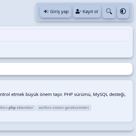
Giriş yap
Kayıt ol
kontrol etmek büyük önem taşır. PHP sürümü, MySQL desteği,
nforo
php
eklentileri
xenforo sistem gereksinimleri