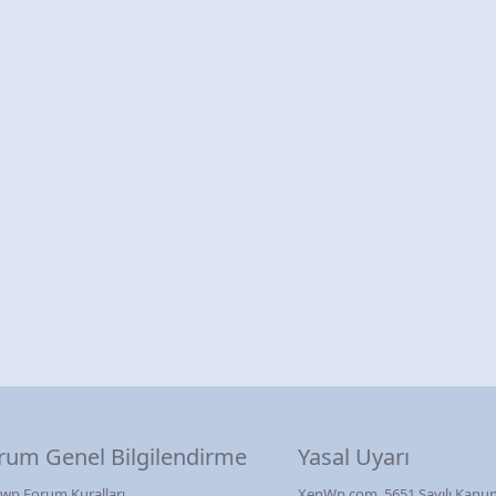
rum Genel Bilgilendirme
Yasal Uyarı
wp Forum Kuralları
XenWp.com, 5651 Sayılı Kanun