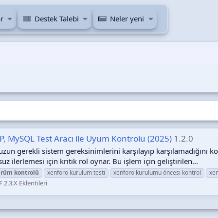
r
Destek Talebi
Neler yeni
, MySQL Test Aracı ile Uyum Kontrolü (2025)
1.2.0
un gerekli sistem gereksinimlerini karşılayıp karşılamadığını 
 ilerlemesi için kritik rol oynar. Bu işlem için geliştirilen...
ürüm
kontrolü
xenforo kurulum testi
xenforo kurulumu öncesi kontrol
xe
F 2.3.X Eklentileri