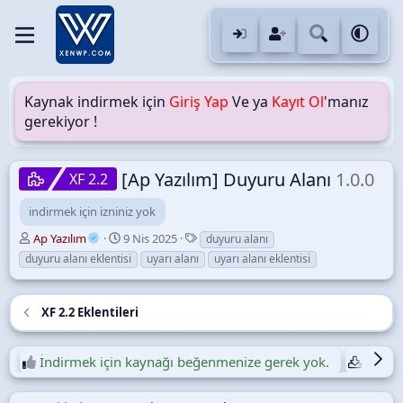
Kaynak indirmek için
Giriş Yap
Ve ya
Kayıt Ol
'manız
gerekiyor !
[Ap Yazılım] Duyuru Alanı
1.0.0
XF 2.2
indirmek için izniniz yok
Y
O
E
Ap Yazılım
9 Nis 2025
duyuru alanı
a
l
t
duyuru alanı eklentisi
uyarı alanı
uyarı alanı eklentisi
z
u
i
a
ş
k
r
t
e
XF 2.2 Eklentileri
u
t
r
l
u
e
İndirmek için kaynağı beğenmenize gerek yok.
Günlük
l
r
m
a