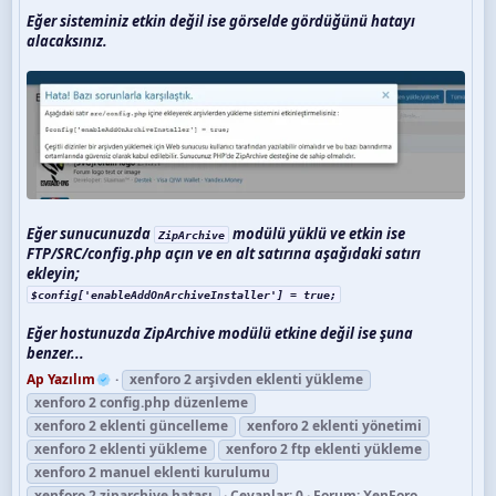
Eğer sisteminiz etkin değil ise görselde gördüğünü hatayı
alacaksınız.
Eğer sunucunuzda
modülü yüklü ve etkin ise
ZipArchive
FTP/SRC/config.php açın ve en alt satırına aşağıdaki satırı
ekleyin;
$config['enableAddOnArchiveInstaller'] = true;
Eğer hostunuzda ZipArchive modülü etkine değil ise şuna
benzer...
Ap Yazılım
xenforo 2 arşivden eklenti yükleme
xenforo 2 config.php düzenleme
xenforo 2 eklenti güncelleme
xenforo 2 eklenti yönetimi
xenforo 2 eklenti yükleme
xenforo 2 ftp eklenti yükleme
xenforo 2 manuel eklenti kurulumu
xenforo 2 ziparchive hatası
Cevaplar: 0
Forum:
XenForo