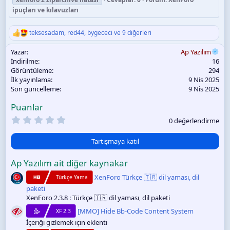
ipuçları ve kılavuzları
teksesadam
,
red44
,
bygececi
ve 9 diğerleri
T
e
Yazar
Ap Yazılım
p
k
İndirilme
16
i
Görüntüleme
294
l
İlk yayınlama
9 Nis 2025
e
Son güncelleme
9 Nis 2025
r
:
Puanlar
0
0 değerlendirme
.
0
0
Tartışmaya katıl
y
ı
Ap Yazılım ait diğer kaynakar
l
d
XenForo Türkçe 🇹🇷 dil yaması, dil
Türkçe Yama
ı
z
paketi
XenForo 2.3.8 : Türkçe 🇹🇷 dil yaması, dil paketi
[MMO] Hide Bb-Code Content System
XF 2.3
İçeriği gizlemek için eklenti