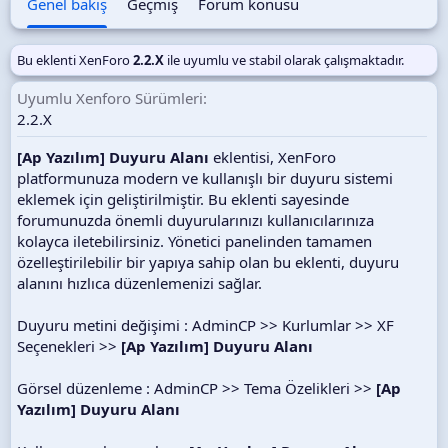
Genel bakış
Geçmiş
Forum konusu
t
a
r
Bu eklenti XenForo
2.2.X
ile uyumlu ve stabil olarak çalışmaktadır.
i
h
Uyumlu Xenforo Sürümleri
i
2.2.X
[Ap Yazılım] Duyuru Alanı
eklentisi, XenForo
platformunuza modern ve kullanışlı bir duyuru sistemi
eklemek için geliştirilmiştir. Bu eklenti sayesinde
forumunuzda önemli duyurularınızı kullanıcılarınıza
kolayca iletebilirsiniz. Yönetici panelinden tamamen
özelleştirilebilir bir yapıya sahip olan bu eklenti, duyuru
alanını hızlıca düzenlemenizi sağlar.
Duyuru metini değişimi : AdminCP >> Kurlumlar >> XF
Seçenekleri >>
[Ap Yazılım] Duyuru Alanı
Görsel düzenleme : AdminCP >> Tema Özelikleri >>
[Ap
Yazılım] Duyuru Alanı