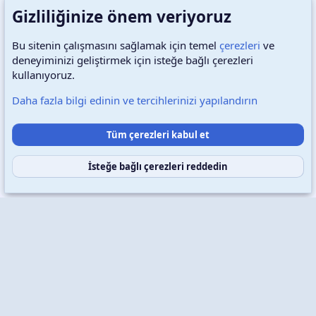
Gizliliğinize önem veriyoruz
Bu sitenin çalışmasını sağlamak için temel
çerezleri
ve
deneyiminizi geliştirmek için isteğe bağlı çerezleri
Türkçe (TR)
Çerezler
kullanıyoruz.
Daha fazla bilgi edinin ve tercihlerinizi yapılandırın
Destek talepleri
Bize ulaşın
Şartlar ve kurallar
Tüm çerezleri kabul et
Gizlilik politikası
Yardım
Ana sayfa
R
S
S
İsteğe bağlı çerezleri reddedin
Copyright © 2026 XenWp Telif Hakları Saklıdır
Community platform by XenForo® © 2010-2026 XenForo Ltd.