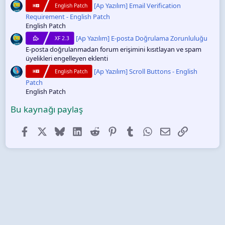
[Ap Yazılım] Email Verification
English Patch
Requirement - English Patch
English Patch
[Ap Yazılım] E-posta Doğrulama Zorunluluğu
XF 2.3
E-posta doğrulanmadan forum erişimini kısıtlayan ve spam
üyelikleri engelleyen eklenti
[Ap Yazılım] Scroll Buttons - English
English Patch
Patch
English Patch
Bu kaynağı paylaş
Facebook
X (Twitter)
Bluesky
LinkedIn
Reddit
Pinterest
Tumblr
WhatsApp
E-posta
Link