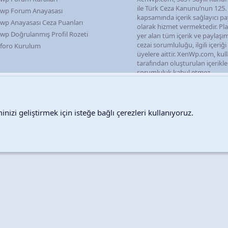
ile Türk Ceza Kanunu’nun 125
wp Forum Anayasası
kapsamında içerik sağlayıcı pa
wp Anayasası Ceza Puanları
olarak hizmet vermektedir. P
wp Doğrulanmış Profil Rozeti
yer alan tüm içerik ve paylaşı
cezai sorumluluğu, ilgili içeriğ
foro Kurulum
üyelere aittir. XenWp.com, kull
tarafından oluşturulan içerikl
sorumluluk kabul etmez.
nizi geliştirmek için isteğe bağlı çerezleri kullanıyoruz.
Destek talepleri
Bize ula
Copyright © 2026 XenWp Telif Hakları Saklıdır
Community platform by XenForo® © 2010-2026 XenForo Ltd.