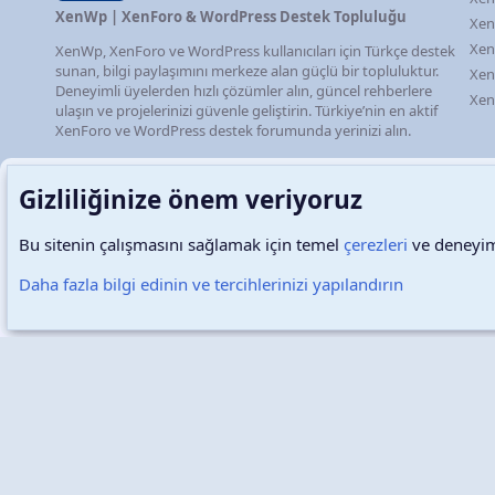
XenWp | XenForo & WordPress Destek Topluluğu
Xen
Xen
XenWp, XenForo ve WordPress kullanıcıları için Türkçe destek
sunan, bilgi paylaşımını merkeze alan güçlü bir topluluktur.
Xen
Deneyimli üyelerden hızlı çözümler alın, güncel rehberlere
Xen
ulaşın ve projelerinizi güvenle geliştirin. Türkiye’nin en aktif
XenForo ve WordPress destek forumunda yerinizi alın.
Gizliliğinize önem veriyoruz
Bu sitenin çalışmasını sağlamak için temel
çerezleri
ve deneyimi
Türkçe (TR)
Çerezler
Daha fazla bilgi edinin ve tercihlerinizi yapılandırın