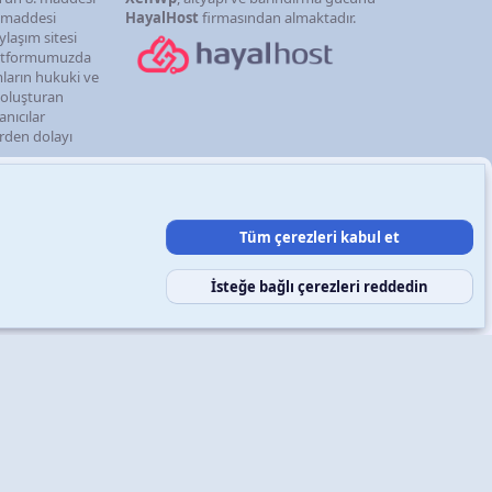
. maddesi
HayalHost
firmasından almaktadır.
ylaşım sitesi
latformumuzda
mların hukuki ve
i oluşturan
anıcılar
erden dolayı
Tüm çerezleri kabul et
şın
Şartlar ve kurallar
Gizlilik politikası
Yardım
Ana sayfa
R
S
S
İsteğe bağlı çerezleri reddedin