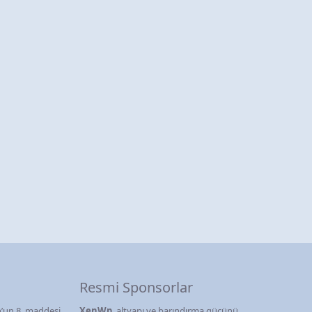
Resmi Sponsorlar
’un 8. maddesi
XenWp
, altyapı ve barındırma gücünü