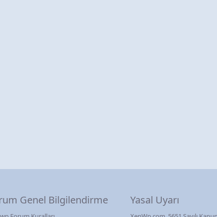
rum Genel Bilgilendirme
Yasal Uyarı
wp Forum Kuralları
XenWp.com, 5651 Sayılı Kanun