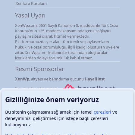
Xenforo Kurulum
Yasal Uyarı
XenWp.com, 5651 Sayılı Kanun’un 8. maddesi ile Türk Ceza
Kanunu’nun 125. maddesi kapsamında içerik sağlayıcı
paylaşım sitesi olarak hizmet vermektedir.
Platformumuzda yer alan tüm içerik ve paylaşımların
hukuki ve cezai sorumluluğu, ilgili içeriği oluşturan üyelere
aittir. XenWp.com, kullanıcılar tarafından oluşturulan
içeriklerden dolayı sorumluluk kabul etmez.
Resmi Sponsorlar
XenWp
, altyapı ve barındırma gücünü
HayalHost
firmasından almaktadır.
Gizliliğinize önem veriyoruz
Bu sitenin çalışmasını sağlamak için temel
çerezleri
ve
deneyiminizi geliştirmek için isteğe bağlı çerezleri
Türkçe (TR)
Çerezler
kullanıyoruz.