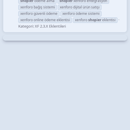
shopier
ödeme alma
shopier
xenforo entegrasyon
xenforo bağış sistemi
xenforo dijital ürün satışı
xenforo güvenli ödeme
xenforo ödeme sistemi
xenforo online ödeme eklentisi
xenforo
shopier
eklentisi
Kategori:
XF 2.3.X Eklentileri