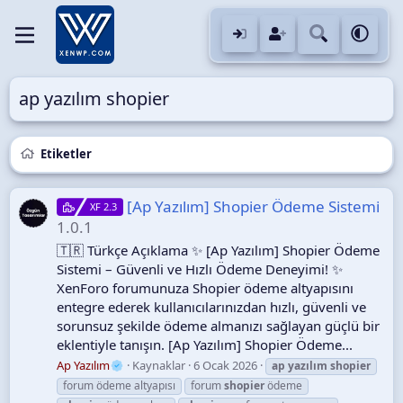
ap yazılım shopier
Etiketler
[Ap Yazılım] Shopier Ödeme Sistemi
XF 2.3
1.0.1
🇹🇷 Türkçe Açıklama ✨ [Ap Yazılım] Shopier Ödeme
Sistemi – Güvenli ve Hızlı Ödeme Deneyimi! ✨
XenForo forumunuza Shopier ödeme altyapısını
entegre ederek kullanıcılarınızdan hızlı, güvenli ve
sorunsuz şekilde ödeme almanızı sağlayan güçlü bir
eklentiyle tanışın. [Ap Yazılım] Shopier Ödeme...
Ap Yazılım
Kaynaklar
6 Ocak 2026
ap
yazılım
shopier
forum ödeme altyapısı
forum
shopier
ödeme