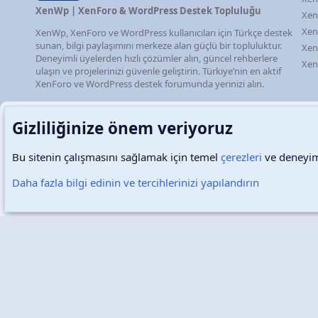
XenWp | XenForo & WordPress Destek Topluluğu
Xen
Xen
XenWp, XenForo ve WordPress kullanıcıları için Türkçe destek
sunan, bilgi paylaşımını merkeze alan güçlü bir topluluktur.
Xen
Deneyimli üyelerden hızlı çözümler alın, güncel rehberlere
Xen
ulaşın ve projelerinizi güvenle geliştirin. Türkiye’nin en aktif
XenForo ve WordPress destek forumunda yerinizi alın.
Gizliliğinize önem veriyoruz
Bu sitenin çalışmasını sağlamak için temel
çerezleri
ve deneyimi
Türkçe (TR)
Çerezler
Daha fazla bilgi edinin ve tercihlerinizi yapılandırın