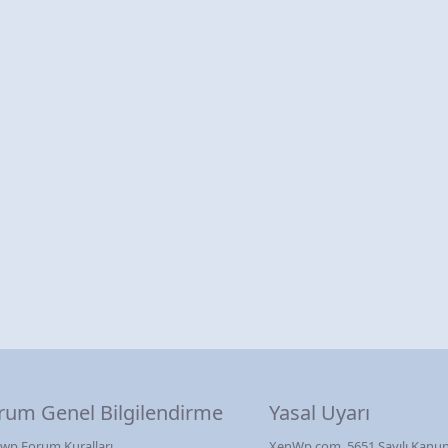
rum Genel Bilgilendirme
Yasal Uyarı
wp Forum Kuralları
XenWp.com, 5651 Sayılı Kanun