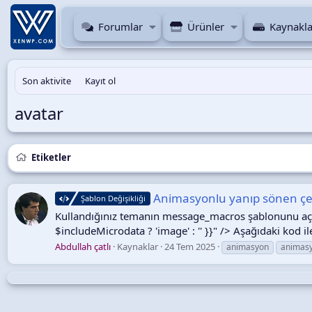
Forumlar
Ürünler
Kaynakla
Son aktivite
Kayıt ol
avatar
Etiketler
Animasyonlu yanıp sönen çev
Şablon Değişikliği
Kullandığınız temanın message_macros şablonunu açı
$includeMicrodata ? 'image' : '' }}" /> Aşağıdaki kod 
Abdullah çatlı
Kaynaklar
24 Tem 2025
animasyon
animasy