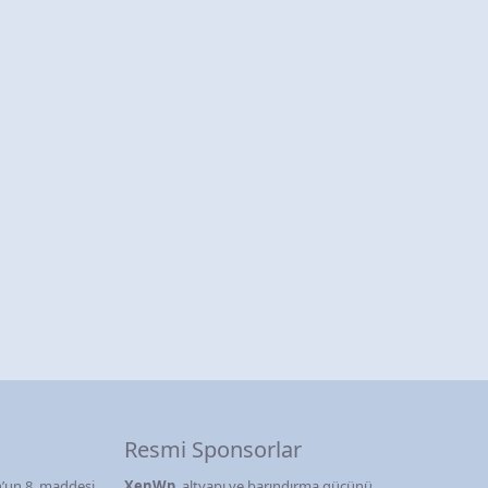
Resmi Sponsorlar
’un 8. maddesi
XenWp
, altyapı ve barındırma gücünü