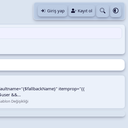
Giriş yap
Kayıt ol
efaultname="{$fallbackName}" itemprop="{{
$user &&...
Şablon Değişikliği