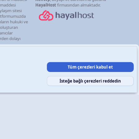
. maddesi
HayalHost
firmasından almaktadır.
ylaşım sitesi
latformumuzda
mların hukuki ve
i oluşturan
anıcılar
erden dolayı
Tüm çerezleri kabul et
şın
Şartlar ve kurallar
Gizlilik politikası
Yardım
Ana sayfa
R
S
S
İsteğe bağlı çerezleri reddedin