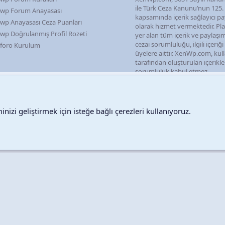
ile Türk Ceza Kanunu’nun 125
wp Forum Anayasası
kapsamında içerik sağlayıcı pa
wp Anayasası Ceza Puanları
olarak hizmet vermektedir. P
wp Doğrulanmış Profil Rozeti
yer alan tüm içerik ve paylaşı
cezai sorumluluğu, ilgili içeriğ
foro Kurulum
üyelere aittir. XenWp.com, kull
tarafından oluşturulan içerikl
sorumluluk kabul etmez.
nizi geliştirmek için isteğe bağlı çerezleri kullanıyoruz.
Destek talepleri
Bize ula
Copyright © 2026 XenWp Telif Hakları Saklıdır
Community platform by XenForo® © 2010-2026 XenForo Ltd.