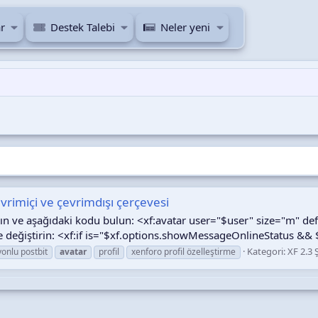
r
Destek Talebi
Neler yeni
rimiçi ve çevrimdışı çerçevesi
n ve aşağıdaki kodu bulun: <xf:avatar user="$user" size="m" d
ile değiştirin: <xf:if is="$xf.options.showMessageOnlineStatus && 
Kategori:
XF 2.3 
onlu postbit
avatar
profil
xenforo profil özelleştirme