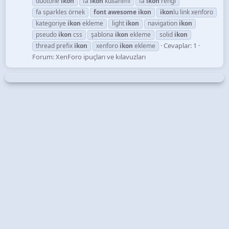
duotone
ikon
fa
ikon
kullanımı
fa
ikon
rengi
fa sparkles örnek
font
awesome
ikon
ikon
lu link xenforo
kategoriye
ikon
ekleme
light
ikon
navigation
ikon
pseudo
ikon
css
şablona
ikon
ekleme
solid
ikon
Cevaplar: 1
thread prefix
ikon
xenforo
ikon
ekleme
Forum:
XenForo ipuçları ve kılavuzları