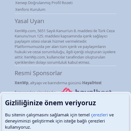
Xenwp Doğrulanmış Profil Rozeti
Xenforo Kurulum
Yasal Uyarı
XenWp.com, 5651 Sayılı Kanun’un 8. maddesi ile Türk Ceza
Kanunu’nun 125. maddesi kapsamında içerik sağlayıcı
paylaşım sitesi olarak hizmet vermektedir.
Platformumuzda yer alan tüm içerik ve paylaşımların
hukuki ve cezai sorumluluğu, ilgili içeriği oluşturan üyelere
aittir. XenWp.com, kullanıcılar tarafından oluşturulan
içeriklerden dolayı sorumluluk kabul etmez.
Resmi Sponsorlar
XenWp
, altyapı ve barındırma gücünü
HayalHost
firmasından almaktadır.
Gizliliğinize önem veriyoruz
Bu sitenin çalışmasını sağlamak için temel
çerezleri
ve
deneyiminizi geliştirmek için isteğe bağlı çerezleri
Türkçe (TR)
Çerezler
kullanıyoruz.