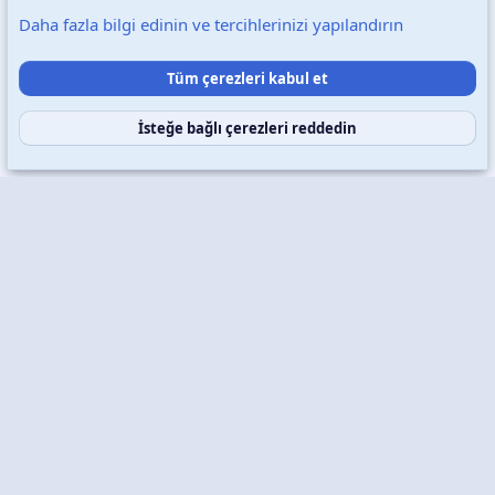
Daha fazla bilgi edinin ve tercihlerinizi yapılandırın
Destek talepleri
Bize ulaşın
Şartlar ve kurallar
Tüm çerezleri kabul et
Gizlilik politikası
Yardım
Ana sayfa
R
S
S
İsteğe bağlı çerezleri reddedin
Copyright © 2026 XenWp Telif Hakları Saklıdır
Community platform by XenForo® © 2010-2026 XenForo Ltd.