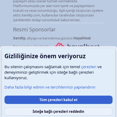
paylaşım sitesi olarak hizmet vermektedir.
Platformumuzda yer alan tüm içerik ve paylaşımların
hukuki ve cezai sorumluluğu, ilgili içeriği oluşturan üyelere
aittir. XenWp.com, kullanıcılar tarafından oluşturulan
içeriklerden dolayı sorumluluk kabul etmez.
Resmi Sponsorlar
XenWp
, altyapı ve barındırma gücünü
HayalHost
firmasından almaktadır.
Gizliliğinize önem veriyoruz
Bu sitenin çalışmasını sağlamak için temel
çerezleri
ve
deneyiminizi geliştirmek için isteğe bağlı çerezleri
Türkçe (TR)
Çerezler
kullanıyoruz.
Daha fazla bilgi edinin ve tercihlerinizi yapılandırın
Destek talepleri
Bize ulaşın
Şartlar ve kurallar
Tüm çerezleri kabul et
Gizlilik politikası
Yardım
Ana sayfa
R
S
S
İsteğe bağlı çerezleri reddedin
Copyright © 2026 XenWp Telif Hakları Saklıdır