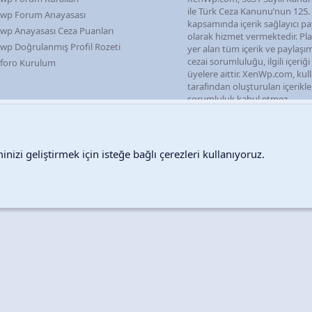
ile Türk Ceza Kanunu’nun 125
wp Forum Anayasası
kapsamında içerik sağlayıcı pa
wp Anayasası Ceza Puanları
olarak hizmet vermektedir. P
wp Doğrulanmış Profil Rozeti
yer alan tüm içerik ve paylaşı
cezai sorumluluğu, ilgili içeriğ
foro Kurulum
üyelere aittir. XenWp.com, kull
tarafından oluşturulan içerikl
sorumluluk kabul etmez.
nizi geliştirmek için isteğe bağlı çerezleri kullanıyoruz.
Destek talepleri
Bize ula
Copyright © 2026 XenWp Telif Hakları Saklıdır
Community platform by XenForo® © 2010-2026 XenForo Ltd.