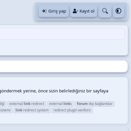
Giriş yap
Kayıt ol
 göndermek yerine, önce sizin belirlediğiniz bir sayfaya
iği
external
link
redirect
external
link
s
forum
dışı bağlantılar
sistemi
link
redirect system
redirect plugin xenforo