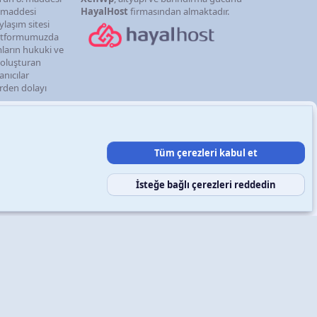
. maddesi
HayalHost
firmasından almaktadır.
ylaşım sitesi
latformumuzda
mların hukuki ve
i oluşturan
anıcılar
erden dolayı
Tüm çerezleri kabul et
şın
Şartlar ve kurallar
Gizlilik politikası
Yardım
Ana sayfa
R
S
S
İsteğe bağlı çerezleri reddedin