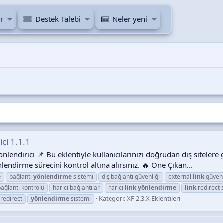
r
Destek Talebi
Neler yeni
ici
1.1.1
nlendirici 📌 Bu eklentiyle kullanıcılarınızı doğrudan dış sitelere
endirme sürecini kontrol altına alırsınız. 🔥 Öne Çıkan...
e
bağlantı
yönlendirme
sistemi
dış bağlantı güvenliği
external
link
güvenl
bağlantı kontrolü
harici bağlantılar
harici
link
yönlendirme
link
redirect 
Kategori:
XF 2.3.X Eklentileri
redirect
yönlendirme
sistemi