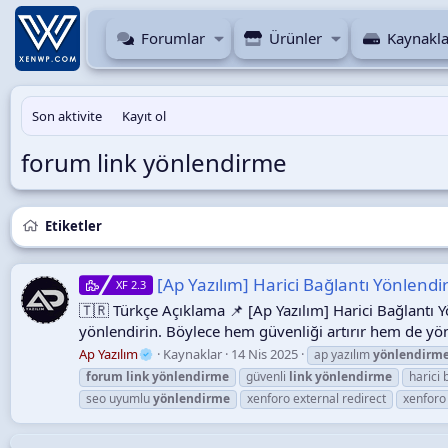
Forumlar
Ürünler
Kaynakla
Son aktivite
Kayıt ol
forum link yönlendirme
Etiketler
[Ap Yazılım] Harici Bağlantı Yönlendir
XF 2.3
🇹🇷 Türkçe Açıklama 📌 [Ap Yazılım] Harici Bağlantı Yö
yönlendirin. Böylece hem güvenliği artırır hem de yönl
Ap Yazılım
Kaynaklar
14 Nis 2025
ap yazılım
yönlendirm
forum
link
yönlendirme
güvenli
link
yönlendirme
harici 
seo uyumlu
yönlendirme
xenforo external redirect
xenforo 