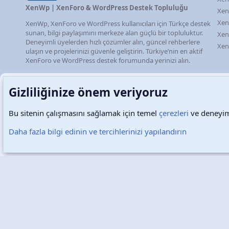
XenWp | XenForo & WordPress Destek Topluluğu
Xen
Xen
XenWp, XenForo ve WordPress kullanıcıları için Türkçe destek
sunan, bilgi paylaşımını merkeze alan güçlü bir topluluktur.
Xen
Deneyimli üyelerden hızlı çözümler alın, güncel rehberlere
Xen
ulaşın ve projelerinizi güvenle geliştirin. Türkiye’nin en aktif
XenForo ve WordPress destek forumunda yerinizi alın.
Gizliliğinize önem veriyoruz
Bu sitenin çalışmasını sağlamak için temel
çerezleri
ve deneyimi
Türkçe (TR)
Çerezler
Daha fazla bilgi edinin ve tercihlerinizi yapılandırın