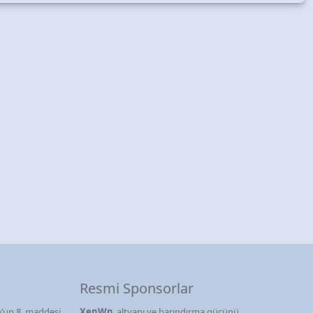
Resmi Sponsorlar
’un 8. maddesi
XenWp
, altyapı ve barındırma gücünü