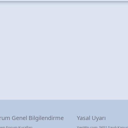
rum Genel Bilgilendirme
Yasal Uyarı
wp Forum Kuralları
XenWp.com, 5651 Sayılı Kanun