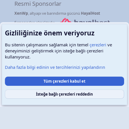
Resmi Sponsorlar
XenWp
, altyapı ve barındırma gücünü
HayalHost
firmasından almaktadır.
Gizliliğinize önem veriyoruz
Bu sitenin çalışmasını sağlamak için temel
çerezleri
ve
deneyiminizi geliştirmek için isteğe bağlı çerezleri
Türkçe (TR)
Çerezler
kullanıyoruz.
Daha fazla bilgi edinin ve tercihlerinizi yapılandırın
Destek talepleri
Bize ulaşın
Şartlar ve kurallar
Tüm çerezleri kabul et
Gizlilik politikası
Yardım
Ana sayfa
R
S
S
İsteğe bağlı çerezleri reddedin
Copyright © 2026 XenWp Telif Hakları Saklıdır
Community platform by XenForo® © 2010-2026 XenForo Ltd.