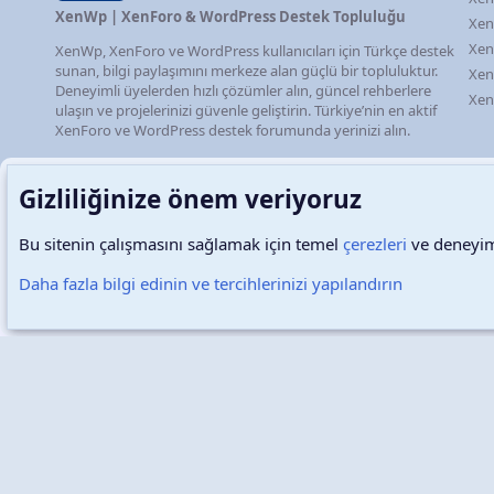
XenWp | XenForo & WordPress Destek Topluluğu
Xen
Xen
XenWp, XenForo ve WordPress kullanıcıları için Türkçe destek
sunan, bilgi paylaşımını merkeze alan güçlü bir topluluktur.
Xen
Deneyimli üyelerden hızlı çözümler alın, güncel rehberlere
Xen
ulaşın ve projelerinizi güvenle geliştirin. Türkiye’nin en aktif
XenForo ve WordPress destek forumunda yerinizi alın.
Gizliliğinize önem veriyoruz
Bu sitenin çalışmasını sağlamak için temel
çerezleri
ve deneyimi
Türkçe (TR)
Çerezler
Daha fazla bilgi edinin ve tercihlerinizi yapılandırın