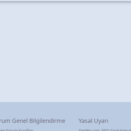
rum Genel Bilgilendirme
Yasal Uyarı
wp Forum Kuralları
XenWp.com, 5651 Sayılı Kanun