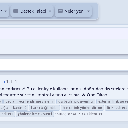
r
Destek Talebi
Neler yeni
ici
1.1.1
nlendirici 📌 Bu eklentiyle kullanıcılarınızı doğrudan dış sitelere
endirme sürecini kontrol altına alırsınız. 🔥 Öne Çıkan...
e
bağlantı
yönlendirme
sistemi
dış bağlantı
güvenli
ği
external
link
güve
 bağlantı kontrolü
harici bağlantılar
harici
link
yönlendirme
link
redirect 
Kategori:
XF 2.3.X Eklentileri
redirect
yönlendirme
sistemi