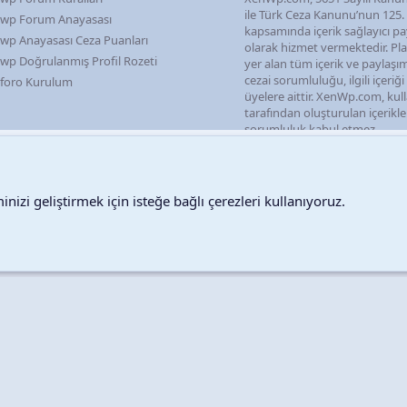
ile Türk Ceza Kanunu’nun 125
wp Forum Anayasası
kapsamında içerik sağlayıcı pa
wp Anayasası Ceza Puanları
olarak hizmet vermektedir. P
wp Doğrulanmış Profil Rozeti
yer alan tüm içerik ve paylaşı
cezai sorumluluğu, ilgili içeriğ
foro Kurulum
üyelere aittir. XenWp.com, kull
tarafından oluşturulan içerikl
sorumluluk kabul etmez.
nizi geliştirmek için isteğe bağlı çerezleri kullanıyoruz.
Destek talepleri
Bize ula
Copyright © 2026 XenWp Telif Hakları Saklıdır
Community platform by XenForo® © 2010-2026 XenForo Ltd.