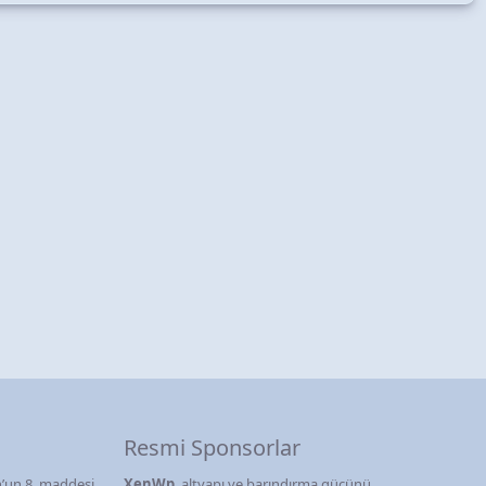
Resmi Sponsorlar
’un 8. maddesi
XenWp
, altyapı ve barındırma gücünü