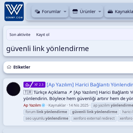
Forumlar
Ürünler
Kaynakla
Son aktivite
Kayıt ol
güvenli link yönlendirme
Etiketler
[Ap Yazılım] Harici Bağlantı Yönlendir
XF 2.3
🇹🇷 Türkçe Açıklama 📌 [Ap Yazılım] Harici Bağlantı Yö
yönlendirin. Böylece hem güvenliği artırır hem de yönl
Ap Yazılım
Kaynaklar
14 Nis 2025
ap yazılım
yönlendirm
forum
link
yönlendirme
güvenli
link
yönlendirme
harici
seo uyumlu
yönlendirme
xenforo external redirect
xenforo 