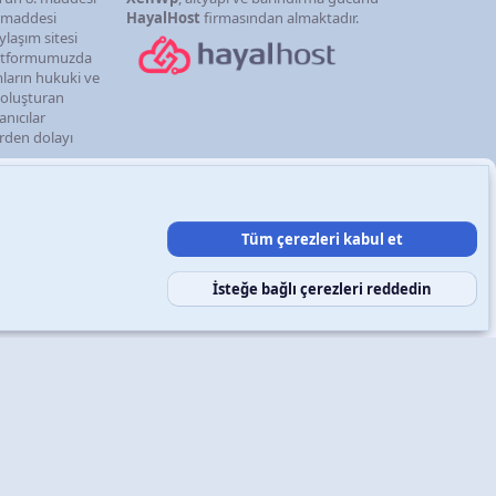
. maddesi
HayalHost
firmasından almaktadır.
ylaşım sitesi
latformumuzda
mların hukuki ve
i oluşturan
anıcılar
erden dolayı
Tüm çerezleri kabul et
şın
Şartlar ve kurallar
Gizlilik politikası
Yardım
Ana sayfa
R
S
S
İsteğe bağlı çerezleri reddedin