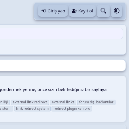
Giriş yap
Kayıt ol
 göndermek yerine, önce sizin belirlediğiniz bir sayfaya
nli
ği
external
link
redirect
external
link
s
forum dışı bağlantılar
sistemi
link
redirect system
redirect plugin xenforo