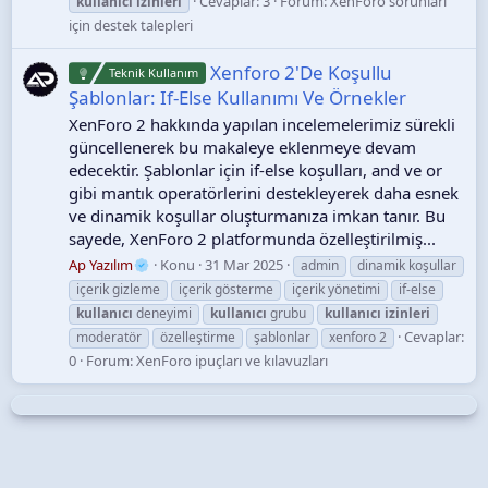
Cevaplar: 3
Forum:
XenForo sorunları
kullanıcı
izinleri
için destek talepleri
Xenforo 2'De Koşullu
Teknik Kullanım
Şablonlar: If-Else Kullanımı Ve Örnekler
XenForo 2 hakkında yapılan incelemelerimiz sürekli
güncellenerek bu makaleye eklenmeye devam
edecektir. Şablonlar için if-else koşulları, and ve or
gibi mantık operatörlerini destekleyerek daha esnek
ve dinamik koşullar oluşturmanıza imkan tanır. Bu
sayede, XenForo 2 platformunda özelleştirilmiş...
Ap Yazılım
Konu
31 Mar 2025
admin
dinamik koşullar
içerik gizleme
içerik gösterme
içerik yönetimi
if-else
kullanıcı
deneyimi
kullanıcı
grubu
kullanıcı
izinleri
Cevaplar:
moderatör
özelleştirme
şablonlar
xenforo 2
0
Forum:
XenForo ipuçları ve kılavuzları