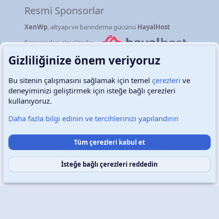
Resmi Sponsorlar
XenWp
, altyapı ve barındırma gücünü
HayalHost
firmasından almaktadır.
Gizliliğinize önem veriyoruz
Bu sitenin çalışmasını sağlamak için temel
çerezleri
ve
deneyiminizi geliştirmek için isteğe bağlı çerezleri
Türkçe (TR)
Çerezler
kullanıyoruz.
Daha fazla bilgi edinin ve tercihlerinizi yapılandırın
Destek talepleri
Bize ulaşın
Şartlar ve kurallar
Tüm çerezleri kabul et
Gizlilik politikası
Yardım
Ana sayfa
R
S
S
İsteğe bağlı çerezleri reddedin
Copyright © 2026 XenWp Telif Hakları Saklıdır
Community platform by XenForo® © 2010-2026 XenForo Ltd.