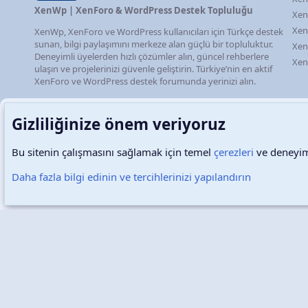
XenWp | XenForo & WordPress Destek Topluluğu
Xen
Xen
XenWp, XenForo ve WordPress kullanıcıları için Türkçe destek
sunan, bilgi paylaşımını merkeze alan güçlü bir topluluktur.
Xen
Deneyimli üyelerden hızlı çözümler alın, güncel rehberlere
Xen
ulaşın ve projelerinizi güvenle geliştirin. Türkiye’nin en aktif
XenForo ve WordPress destek forumunda yerinizi alın.
Gizliliğinize önem veriyoruz
Bu sitenin çalışmasını sağlamak için temel
çerezleri
ve deneyimi
Türkçe (TR)
Çerezler
Daha fazla bilgi edinin ve tercihlerinizi yapılandırın