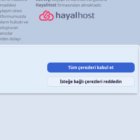
. maddesi
HayalHost
firmasından almaktadır.
ylaşım sitesi
latformumuzda
mların hukuki ve
i oluşturan
anıcılar
erden dolayı
Tüm çerezleri kabul et
şın
Şartlar ve kurallar
Gizlilik politikası
Yardım
Ana sayfa
R
S
S
İsteğe bağlı çerezleri reddedin