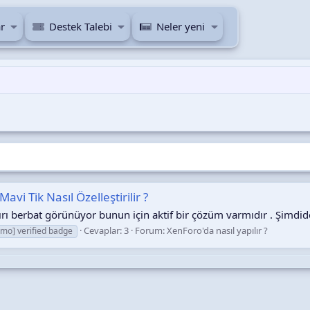
r
Destek Talebi
Neler yeni
i Ti̇k Nasıl Özelleştirilir ?
rı berbat görünüyor bunun için aktif bir çözüm varmıdır . Şimdide
Cevaplar: 3
Forum:
XenForo'da nasıl yapılır ?
mo] verified badge