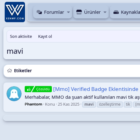
Forumlar
Ürünler
Kaynakla
Son aktivite
Kayıt ol
mavi
Etiketler
[Mmo] Verified Badge Eklentisinde Mav
Çözüldü
Merhabalar, MMO da şuan aktif kullanılan mavi tik aşı
Phantom
Konu
25 Kas 2025
mavi
özelleştirme
tik
[m