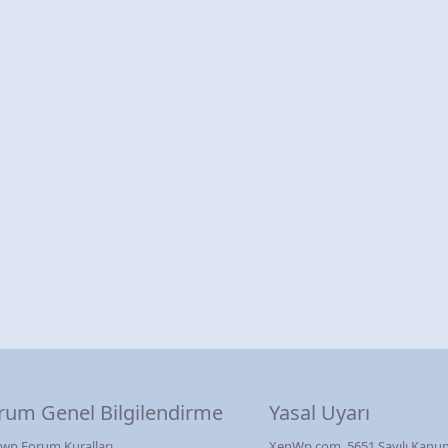
rum Genel Bilgilendirme
Yasal Uyarı
wp Forum Kuralları
XenWp.com, 5651 Sayılı Kanun