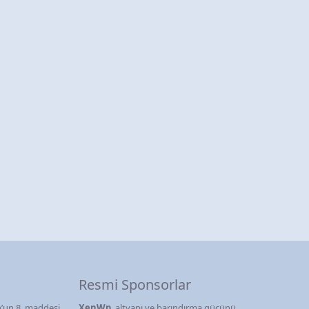
Resmi Sponsorlar
’un 8. maddesi
XenWp
, altyapı ve barındırma gücünü