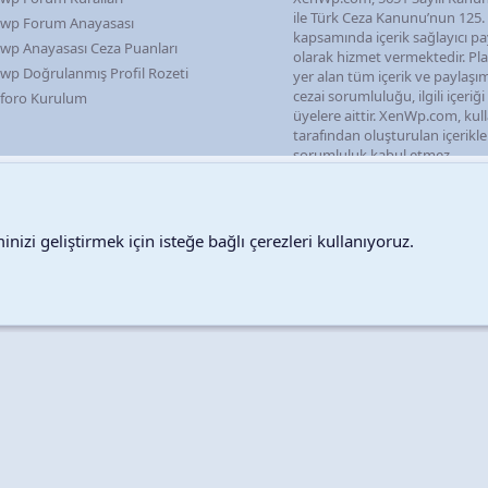
ile Türk Ceza Kanunu’nun 125
wp Forum Anayasası
kapsamında içerik sağlayıcı pa
wp Anayasası Ceza Puanları
olarak hizmet vermektedir. P
wp Doğrulanmış Profil Rozeti
yer alan tüm içerik ve paylaşı
cezai sorumluluğu, ilgili içeriğ
foro Kurulum
üyelere aittir. XenWp.com, kull
tarafından oluşturulan içerikl
sorumluluk kabul etmez.
nizi geliştirmek için isteğe bağlı çerezleri kullanıyoruz.
Destek talepleri
Bize ula
Copyright © 2026 XenWp Telif Hakları Saklıdır
Community platform by XenForo® © 2010-2026 XenForo Ltd.