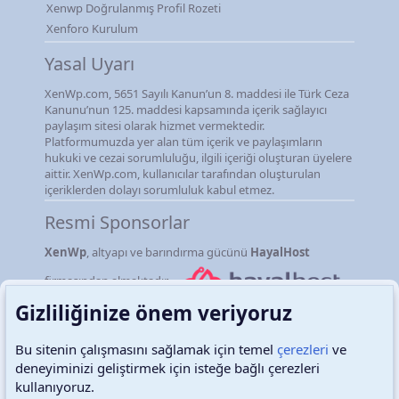
Xenwp Doğrulanmış Profil Rozeti
Xenforo Kurulum
Yasal Uyarı
XenWp.com, 5651 Sayılı Kanun’un 8. maddesi ile Türk Ceza
Kanunu’nun 125. maddesi kapsamında içerik sağlayıcı
paylaşım sitesi olarak hizmet vermektedir.
Platformumuzda yer alan tüm içerik ve paylaşımların
hukuki ve cezai sorumluluğu, ilgili içeriği oluşturan üyelere
aittir. XenWp.com, kullanıcılar tarafından oluşturulan
içeriklerden dolayı sorumluluk kabul etmez.
Resmi Sponsorlar
XenWp
, altyapı ve barındırma gücünü
HayalHost
firmasından almaktadır.
Gizliliğinize önem veriyoruz
Bu sitenin çalışmasını sağlamak için temel
çerezleri
ve
deneyiminizi geliştirmek için isteğe bağlı çerezleri
Türkçe (TR)
Çerezler
kullanıyoruz.