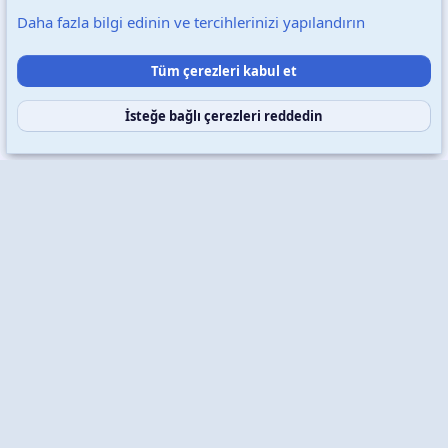
Daha fazla bilgi edinin ve tercihlerinizi yapılandırın
Destek talepleri
Bize ulaşın
Şartlar ve kurallar
Tüm çerezleri kabul et
Gizlilik politikası
Yardım
Ana sayfa
R
S
S
İsteğe bağlı çerezleri reddedin
Copyright © 2026 XenWp Telif Hakları Saklıdır
Community platform by XenForo® © 2010-2026 XenForo Ltd.