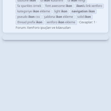
duotone
ikon
fa
ikon
kullanımı
fa
ikon
rengi
fa sparkles örnek
font awesome
ikon
ikon
lu link xenforo
kategoriye
ikon
ekleme
light
ikon
navigation
ikon
pseudo
ikon
css
şablona
ikon
ekleme
solid
ikon
Cevaplar: 1
thread prefix
ikon
xenforo
ikon
ekleme
Forum:
XenForo ipuçları ve kılavuzları