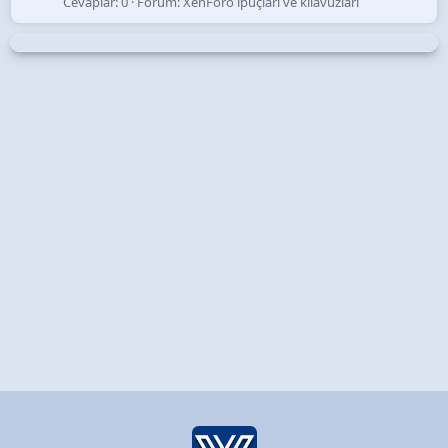
Cevaplar: 0
Forum:
XenForo ipuçları ve kılavuzları