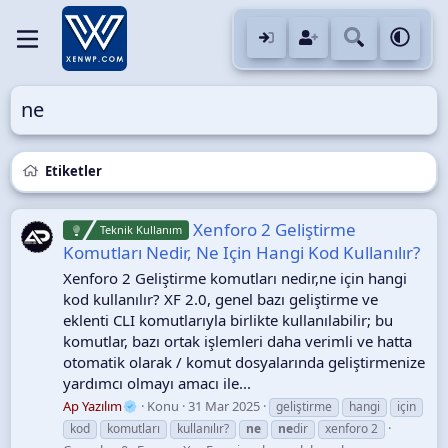
ne
Etiketler
Xenforo 2 Geliştirme
Teknik Kullanım
Komutları Nedir, Ne Için Hangi Kod Kullanılır?
Xenforo 2 Geliştirme komutları nedir,ne için hangi
kod kullanılır? XF 2.0, genel bazı geliştirme ve
eklenti CLI komutlarıyla birlikte kullanılabilir; bu
komutlar, bazı ortak işlemleri daha verimli ve hatta
otomatik olarak / komut dosyalarında geliştirmenize
yardımcı olmayı amacı ile...
Ap Yazılım
Konu
31 Mar 2025
geliştirme
hangi
için
kod
komutları
kullanılır?
ne
ne
dir
xenforo 2