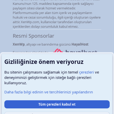
Kanunu’nun 125. maddesi kapsamında içerik sağlayıcı
paylaşım sitesi olarak hizmet vermektedir.
Platformumuzda yer alan tüm içerik ve paylaşımların
hukuki ve cezai sorumluluğu, ilgili içeriği oluşturan üyelere
aittir. XenWp.com, kullanıcılar tarafından oluşturulan
içeriklerden dolayı sorumluluk kabul etmez.
Resmi Sponsorlar
XenWp
, altyapı ve barındırma gücünü
HayalHost
firmasından almaktadır.
Gizliliğinize önem veriyoruz
Bu sitenin çalışmasını sağlamak için temel
çerezleri
ve
deneyiminizi geliştirmek için isteğe bağlı çerezleri
Türkçe (TR)
Çerezler
kullanıyoruz.
Daha fazla bilgi edinin ve tercihlerinizi yapılandırın
Destek talepleri
Bize ulaşın
Şartlar ve kurallar
Tüm çerezleri kabul et
Gizlilik politikası
Yardım
Ana sayfa
R
S