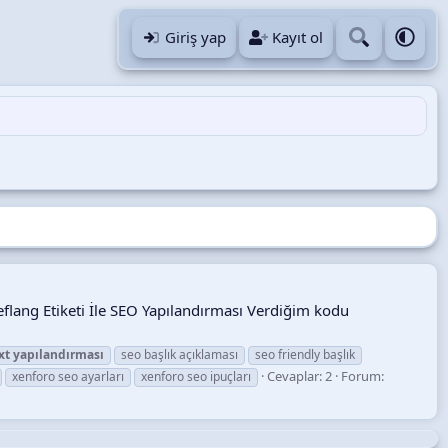
Giriş yap
Kayıt ol
flang Etiketi İle SEO Yapılandırması Verdiğim kodu
xt
yapılandırması
seo başlık açıklaması
seo friendly başlık
Cevaplar: 2
Forum:
xenforo seo ayarları
xenforo seo ipuçları