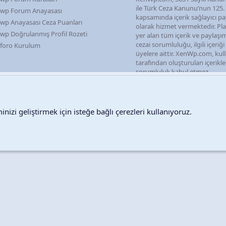
ile Türk Ceza Kanunu’nun 125
wp Forum Anayasası
kapsamında içerik sağlayıcı pa
wp Anayasası Ceza Puanları
olarak hizmet vermektedir. P
wp Doğrulanmış Profil Rozeti
yer alan tüm içerik ve paylaşı
cezai sorumluluğu, ilgili içeriğ
foro Kurulum
üyelere aittir. XenWp.com, kull
tarafından oluşturulan içerikl
sorumluluk kabul etmez.
nizi geliştirmek için isteğe bağlı çerezleri kullanıyoruz.
Destek talepleri
Bize ula
Copyright © 2026 XenWp Telif Hakları Saklıdır
Community platform by XenForo® © 2010-2026 XenForo Ltd.