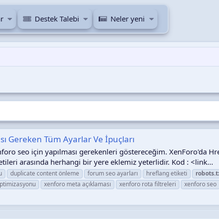
r
Destek Talebi
Neler yeni
sı Gereken Tüm Ayarlar Ve İpuçları
oro seo için yapılması gerekenleri göstereceğim. XenForo'da Hre
i arasında herhangi bir yere eklemiz yeterlidir. Kod : <link...
u
duplicate content önleme
forum seo ayarları
hreflang etiketi
robots.t
optimizasyonu
xenforo meta açıklaması
xenforo rota filtreleri
xenforo seo