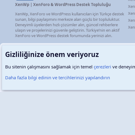
XenWp | XenForo & WordPress Destek Topluluğu
Xen
Xen
XenWp, XenForo ve WordPress kullanıcıları için Türkçe destek
sunan, bilgi paylaşımını merkeze alan güçlü bir topluluktur.
Xen
Deneyimli üyelerden hızlı çözümler alın, güncel rehberlere
Xen
ulaşın ve projelerinizi güvenle geliştirin. Türkiye’nin en aktif
XenForo ve WordPress destek forumunda yerinizi alın.
Gizliliğinize önem veriyoruz
Bu sitenin çalışmasını sağlamak için temel
çerezleri
ve deneyimi
Türkçe (TR)
Çerezler
Daha fazla bilgi edinin ve tercihlerinizi yapılandırın