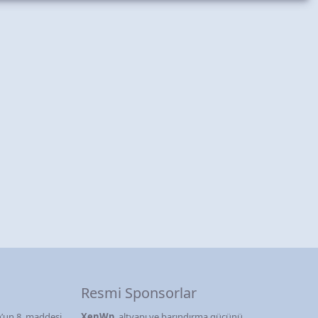
Resmi Sponsorlar
’un 8. maddesi
XenWp
, altyapı ve barındırma gücünü