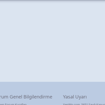
rum Genel Bilgilendirme
Yasal Uyarı
wp Forum Kuralları
XenWp.com, 5651 Sayılı Kanun