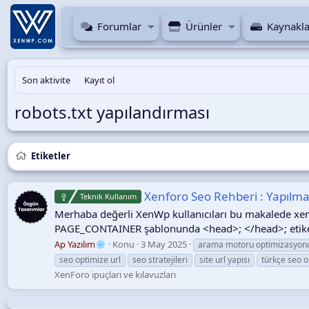
Forumlar
Ürünler
Kaynakla
Son aktivite
Kayıt ol
robots.txt yapılandırması
Etiketler
Xenforo Seo Rehberi : Yapılma
Teknik Kullanım
Merhaba değerli XenWp kullanıcıları bu makalede xenf
PAGE_CONTAINER şablonunda <head>; </head>; etiketiler
Ap Yazılım
Konu
3 May 2025
arama motoru optimizasyon
seo optimize url
seo stratejileri
site url yapısı
türkçe seo 
XenForo ipuçları ve kılavuzları