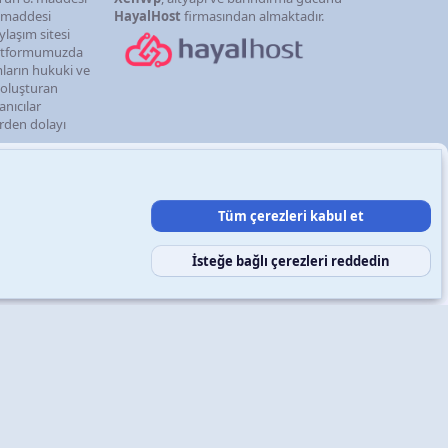
. maddesi
HayalHost
firmasından almaktadır.
ylaşım sitesi
latformumuzda
mların hukuki ve
i oluşturan
anıcılar
erden dolayı
Tüm çerezleri kabul et
şın
Şartlar ve kurallar
Gizlilik politikası
Yardım
Ana sayfa
R
S
S
İsteğe bağlı çerezleri reddedin