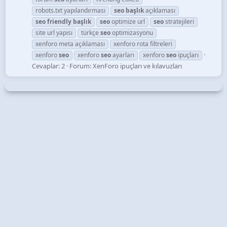
robots.txt yapılandırması
seo
başlık
açıklaması
seo
friendly
başlık
seo
optimize url
seo
stratejileri
site url yapısı
türkçe
seo
optimizasyonu
xenforo meta açıklaması
xenforo rota filtreleri
xenforo
seo
xenforo
seo
ayarları
xenforo
seo
ipuçları
Cevaplar: 2
Forum:
XenForo ipuçları ve kılavuzları