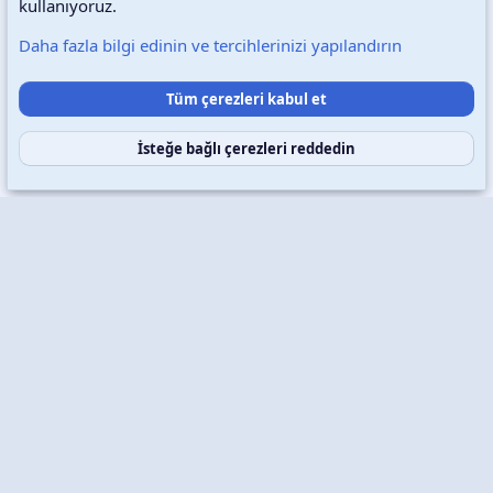
kullanıyoruz.
Daha fazla bilgi edinin ve tercihlerinizi yapılandırın
Destek talepleri
Bize ulaşın
Şartlar ve kurallar
Tüm çerezleri kabul et
Gizlilik politikası
Yardım
Ana sayfa
R
S
S
İsteğe bağlı çerezleri reddedin
Copyright © 2026 XenWp Telif Hakları Saklıdır
Community platform by XenForo® © 2010-2026 XenForo Ltd.