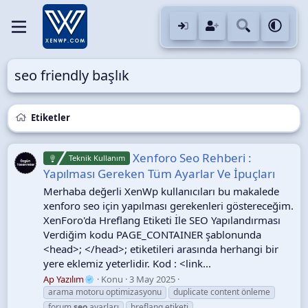
seo friendly başlık
Etiketler
Xenforo Seo Rehberi :
Teknik Kullanım
Yapılması Gereken Tüm Ayarlar Ve İpuçları
Merhaba değerli XenWp kullanıcıları bu makalede
xenforo seo için yapılması gerekenleri göstereceğim.
XenForo'da Hreflang Etiketi İle SEO Yapılandırması
Verdiğim kodu PAGE_CONTAINER şablonunda
<head>; </head>; etiketileri arasında herhangi bir
yere eklemiz yeterlidir. Kod : <link...
Ap Yazılım
Konu
3 May 2025
arama motoru optimizasyonu
duplicate content önleme
forum
seo
ayarları
hreflang etiketi