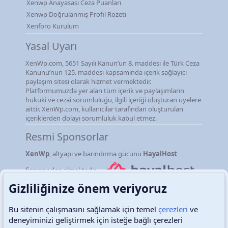
Xenwp Anayasası Ceza Puanları
Xenwp Doğrulanmış Profil Rozeti
Xenforo Kurulum
Yasal Uyarı
XenWp.com, 5651 Sayılı Kanun’un 8. maddesi ile Türk Ceza
Kanunu’nun 125. maddesi kapsamında içerik sağlayıcı
paylaşım sitesi olarak hizmet vermektedir.
Platformumuzda yer alan tüm içerik ve paylaşımların
hukuki ve cezai sorumluluğu, ilgili içeriği oluşturan üyelere
aittir. XenWp.com, kullanıcılar tarafından oluşturulan
içeriklerden dolayı sorumluluk kabul etmez.
Resmi Sponsorlar
XenWp
, altyapı ve barındırma gücünü
HayalHost
firmasından almaktadır.
Gizliliğinize önem veriyoruz
Bu sitenin çalışmasını sağlamak için temel
çerezleri
ve
deneyiminizi geliştirmek için isteğe bağlı çerezleri
Türkçe (TR)
Çerezler