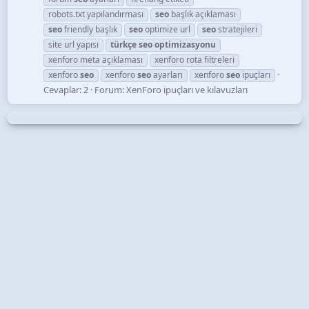
robots.txt yapılandırması
seo
başlık açıklaması
seo
friendly başlık
seo
optimize url
seo
stratejileri
site url yapısı
türkçe
seo
optimizasyonu
xenforo meta açıklaması
xenforo rota filtreleri
xenforo
seo
xenforo
seo
ayarları
xenforo
seo
ipuçları
Cevaplar: 2
Forum:
XenForo ipuçları ve kılavuzları