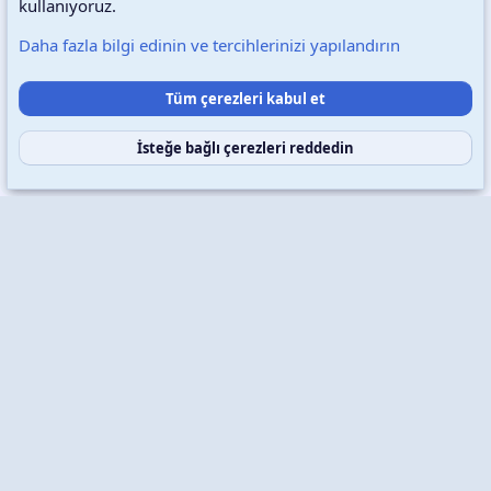
kullanıyoruz.
Daha fazla bilgi edinin ve tercihlerinizi yapılandırın
Destek talepleri
Bize ulaşın
Şartlar ve kurallar
Tüm çerezleri kabul et
Gizlilik politikası
Yardım
Ana sayfa
R
S
S
İsteğe bağlı çerezleri reddedin
Copyright © 2026 XenWp Telif Hakları Saklıdır
Community platform by XenForo® © 2010-2026 XenForo Ltd.