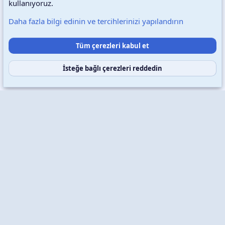
kullanıyoruz.
Daha fazla bilgi edinin ve tercihlerinizi yapılandırın
Destek talepleri
Bize ulaşın
Şartlar ve kurallar
Tüm çerezleri kabul et
Gizlilik politikası
Yardım
Ana sayfa
R
S
S
İsteğe bağlı çerezleri reddedin
Copyright © 2026 XenWp Telif Hakları Saklıdır
Community platform by XenForo® © 2010-2026 XenForo Ltd.