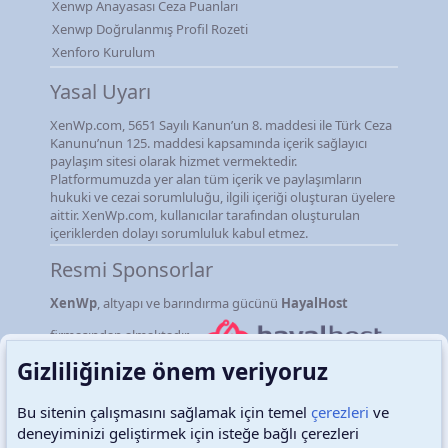
Xenwp Anayasası Ceza Puanları
Xenwp Doğrulanmış Profil Rozeti
Xenforo Kurulum
Yasal Uyarı
XenWp.com, 5651 Sayılı Kanun’un 8. maddesi ile Türk Ceza
Kanunu’nun 125. maddesi kapsamında içerik sağlayıcı
paylaşım sitesi olarak hizmet vermektedir.
Platformumuzda yer alan tüm içerik ve paylaşımların
hukuki ve cezai sorumluluğu, ilgili içeriği oluşturan üyelere
aittir. XenWp.com, kullanıcılar tarafından oluşturulan
içeriklerden dolayı sorumluluk kabul etmez.
Resmi Sponsorlar
XenWp
, altyapı ve barındırma gücünü
HayalHost
firmasından almaktadır.
Gizliliğinize önem veriyoruz
Bu sitenin çalışmasını sağlamak için temel
çerezleri
ve
deneyiminizi geliştirmek için isteğe bağlı çerezleri
Türkçe (TR)
Çerezler