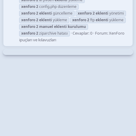
xenforo
2
config.php düzenleme
xenforo
2
eklenti
güncelleme
xenforo
2
eklenti
yönetimi
xenforo
2
eklenti
yükleme
xenforo
2
ftp
eklenti
yükleme
xenforo
2
manuel
eklenti
kurulumu
Cevaplar: 0
Forum:
XenForo
xenforo
2
ziparchive hatası
ipuçları ve kılavuzları