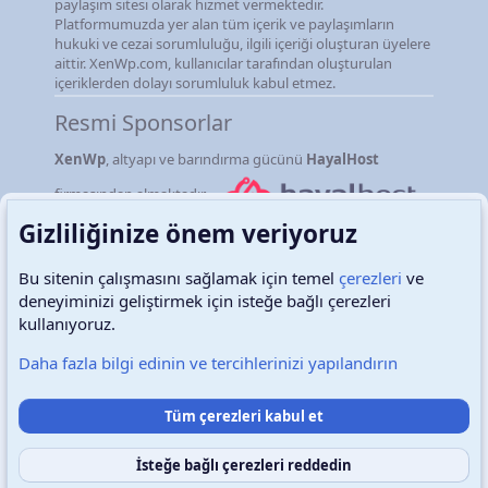
paylaşım sitesi olarak hizmet vermektedir.
Platformumuzda yer alan tüm içerik ve paylaşımların
hukuki ve cezai sorumluluğu, ilgili içeriği oluşturan üyelere
aittir. XenWp.com, kullanıcılar tarafından oluşturulan
içeriklerden dolayı sorumluluk kabul etmez.
Resmi Sponsorlar
XenWp
, altyapı ve barındırma gücünü
HayalHost
firmasından almaktadır.
Gizliliğinize önem veriyoruz
Bu sitenin çalışmasını sağlamak için temel
çerezleri
ve
deneyiminizi geliştirmek için isteğe bağlı çerezleri
Türkçe (TR)
Çerezler
kullanıyoruz.
Daha fazla bilgi edinin ve tercihlerinizi yapılandırın
Destek talepleri
Bize ulaşın
Şartlar ve kurallar
Tüm çerezleri kabul et
Gizlilik politikası
Yardım
Ana sayfa
R
S
S
İsteğe bağlı çerezleri reddedin
Copyright © 2026 XenWp Telif Hakları Saklıdır