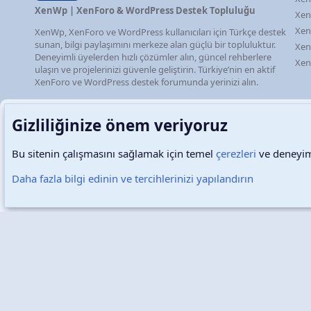
XenWp | XenForo & WordPress Destek Topluluğu
Xen
Xen
XenWp, XenForo ve WordPress kullanıcıları için Türkçe destek
sunan, bilgi paylaşımını merkeze alan güçlü bir topluluktur.
Xen
Deneyimli üyelerden hızlı çözümler alın, güncel rehberlere
Xen
ulaşın ve projelerinizi güvenle geliştirin. Türkiye’nin en aktif
XenForo ve WordPress destek forumunda yerinizi alın.
Gizliliğinize önem veriyoruz
Bu sitenin çalışmasını sağlamak için temel
çerezleri
ve deneyimi
Türkçe (TR)
Çerezler
Daha fazla bilgi edinin ve tercihlerinizi yapılandırın