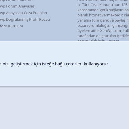
ile Türk Ceza Kanunu’nun 125
wp Forum Anayasası
kapsamında içerik sağlayıcı pa
wp Anayasası Ceza Puanları
olarak hizmet vermektedir. P
wp Doğrulanmış Profil Rozeti
yer alan tüm içerik ve paylaşı
cezai sorumluluğu, ilgili içeriğ
foro Kurulum
üyelere aittir. XenWp.com, kull
tarafından oluşturulan içerikl
sorumluluk kabul etmez.
nizi geliştirmek için isteğe bağlı çerezleri kullanıyoruz.
Destek talepleri
Bize ula
Copyright © 2026 XenWp Telif Hakları Saklıdır
Community platform by XenForo® © 2010-2026 XenForo Ltd.