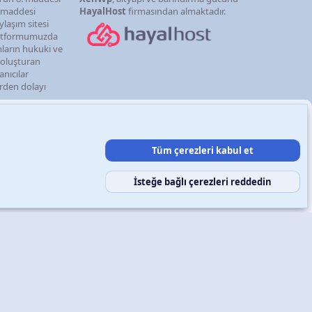
. maddesi
HayalHost
firmasından almaktadır.
ylaşım sitesi
latformumuzda
mların hukuki ve
i oluşturan
anıcılar
erden dolayı
Tüm çerezleri kabul et
şın
Şartlar ve kurallar
Gizlilik politikası
Yardım
Ana sayfa
R
S
S
İsteğe bağlı çerezleri reddedin