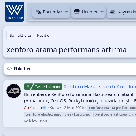
Forumlar
Ürünler
Kaynakla
Son aktivite
Kayıt ol
xenforo arama performans artırma
Etiketler
Xenforo Elasticsearch Kurulum
Teknik Kullanım
Bu rehberde XenForo forumuna Elasticsearch tabanlı g
(AlmaLinux, CentOS, RockyLinux) için hazırlanmıştır. 
Ap Yazılım
Konu
12 Mar 2026
xenforo
arama
performan
xenforo
elasticsearch plesk kurulumu
xenforo
elasticsearch r
ve kılavuzları