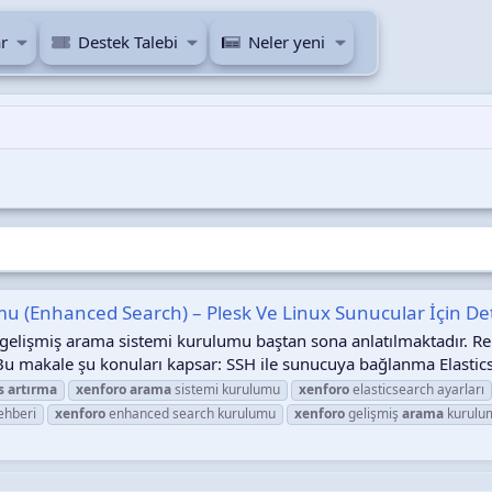
r
Destek Talebi
Neler yeni
u (Enhanced Search) – Plesk Ve Linux Sunucular İçin De
elişmiş arama sistemi kurulumu baştan sona anlatılmaktadır. Reh
Bu makale şu konuları kapsar: SSH ile sunucuya bağlanma Elastics
s
artırma
xenforo
arama
sistemi kurulumu
xenforo
elasticsearch ayarları
ehberi
xenforo
enhanced search kurulumu
xenforo
gelişmiş
arama
kurulu