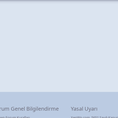
rum Genel Bilgilendirme
Yasal Uyarı
wp Forum Kuralları
XenWp.com, 5651 Sayılı Kanun