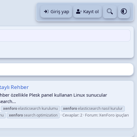
Giriş yap
Kayıt ol
taylı Rehber
ber özellikle Plesk panel kullanan Linux sunucular
earch...
xenforo
elasticsearch kurulumu
xenforo
elasticsearch nasıl kurulur
Cevaplar: 2
Forum:
XenForo ipuçları
mu
xenforo
search optimization