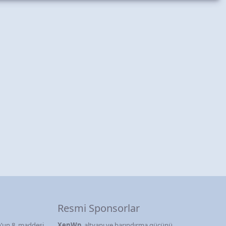
Resmi Sponsorlar
’un 8. maddesi
XenWp
, altyapı ve barındırma gücünü