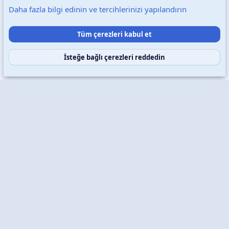
Daha fazla bilgi edinin ve tercihlerinizi yapılandırın
Destek talepleri
Bize ulaşın
Şartlar ve kurallar
Tüm çerezleri kabul et
Gizlilik politikası
Yardım
Ana sayfa
R
S
S
İsteğe bağlı çerezleri reddedin
Copyright © 2026 XenWp Telif Hakları Saklıdır
Community platform by XenForo® © 2010-2026 XenForo Ltd.