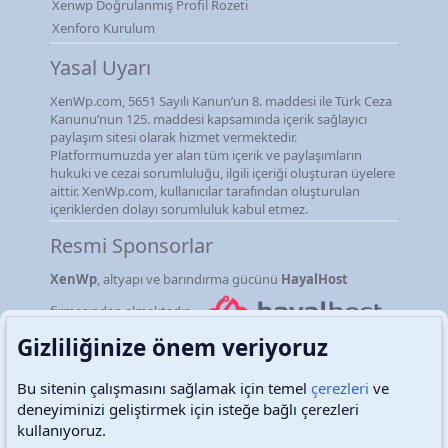
Xenwp Doğrulanmış Profil Rozeti
Xenforo Kurulum
Yasal Uyarı
XenWp.com, 5651 Sayılı Kanun’un 8. maddesi ile Türk Ceza
Kanunu’nun 125. maddesi kapsamında içerik sağlayıcı
paylaşım sitesi olarak hizmet vermektedir.
Platformumuzda yer alan tüm içerik ve paylaşımların
hukuki ve cezai sorumluluğu, ilgili içeriği oluşturan üyelere
aittir. XenWp.com, kullanıcılar tarafından oluşturulan
içeriklerden dolayı sorumluluk kabul etmez.
Resmi Sponsorlar
XenWp
, altyapı ve barındırma gücünü
HayalHost
firmasından almaktadır.
Gizliliğinize önem veriyoruz
Bu sitenin çalışmasını sağlamak için temel
çerezleri
ve
deneyiminizi geliştirmek için isteğe bağlı çerezleri
Türkçe (TR)
Çerezler
kullanıyoruz.