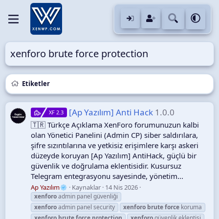
xenforo brute force protection
Etiketler
[Ap Yazılım] Anti Hack
1.0.0
XF 2.3
🇹🇷 Türkçe Açıklama XenForo forumunuzun kalbi
olan Yönetici Panelini (Admin CP) siber saldırılara,
şifre sızıntılarına ve yetkisiz erişimlere karşı askeri
düzeyde koruyan [Ap Yazılım] AntiHack, güçlü bir
güvenlik ve doğrulama eklentisidir. Kusursuz
Telegram entegrasyonu sayesinde, yönetim...
Ap Yazılım
Kaynaklar
14 Nis 2026
xenforo
admin panel güvenliği
xenforo
admin panel security
xenforo
brute
force
koruma
xenforo
brute
force
protection
xenforo
güvenlik eklentisi