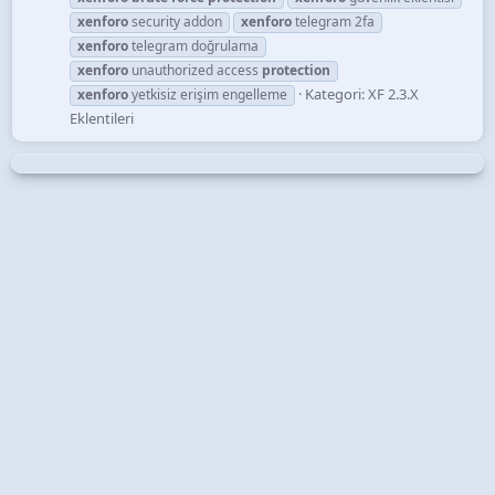
xenforo
security addon
xenforo
telegram 2fa
xenforo
telegram doğrulama
xenforo
unauthorized access
protection
Kategori:
XF 2.3.X
xenforo
yetkisiz erişim engelleme
Eklentileri