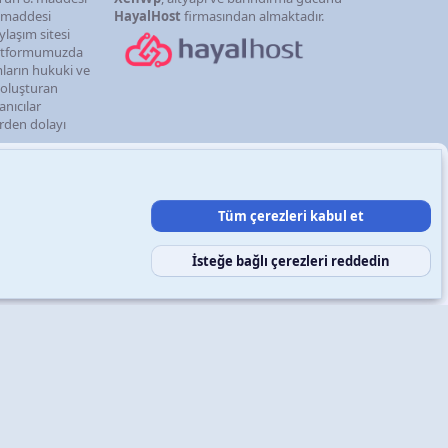
. maddesi
HayalHost
firmasından almaktadır.
ylaşım sitesi
latformumuzda
mların hukuki ve
i oluşturan
anıcılar
erden dolayı
Tüm çerezleri kabul et
şın
Şartlar ve kurallar
Gizlilik politikası
Yardım
Ana sayfa
R
S
S
İsteğe bağlı çerezleri reddedin