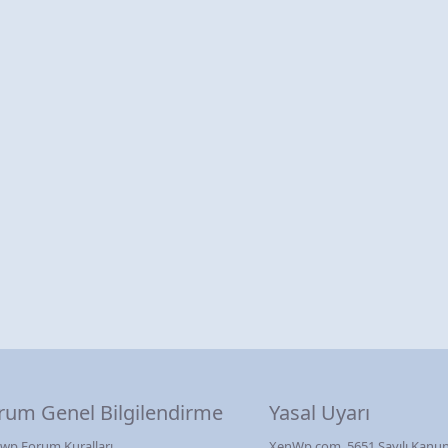
rum Genel Bilgilendirme
Yasal Uyarı
wp Forum Kuralları
XenWp.com, 5651 Sayılı Kanun