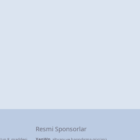
Resmi Sponsorlar
’un 8. maddesi
XenWp
, altyapı ve barındırma gücünü