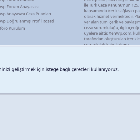
ile Türk Ceza Kanunu’nun 125
wp Forum Anayasası
kapsamında içerik sağlayıcı pa
wp Anayasası Ceza Puanları
olarak hizmet vermektedir. P
wp Doğrulanmış Profil Rozeti
yer alan tüm içerik ve paylaşı
cezai sorumluluğu, ilgili içeriğ
foro Kurulum
üyelere aittir. XenWp.com, kull
tarafından oluşturulan içerikl
sorumluluk kabul etmez.
nizi geliştirmek için isteğe bağlı çerezleri kullanıyoruz.
Destek talepleri
Bize ula
Copyright © 2026 XenWp Telif Hakları Saklıdır
Community platform by XenForo® © 2010-2026 XenForo Ltd.