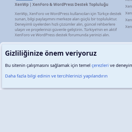
XenWp | XenForo & WordPress Destek Topluluğu
Xen
Xen
XenWp, XenForo ve WordPress kullanıcıları için Türkçe destek
sunan, bilgi paylaşımını merkeze alan güçlü bir topluluktur.
Xen
Deneyimli üyelerden hızlı çözümler alın, güncel rehberlere
Xen
ulaşın ve projelerinizi güvenle geliştirin. Türkiye’nin en aktif
XenForo ve WordPress destek forumunda yerinizi alın.
Gizliliğinize önem veriyoruz
Bu sitenin çalışmasını sağlamak için temel
çerezleri
ve deneyimi
Türkçe (TR)
Çerezler
Daha fazla bilgi edinin ve tercihlerinizi yapılandırın