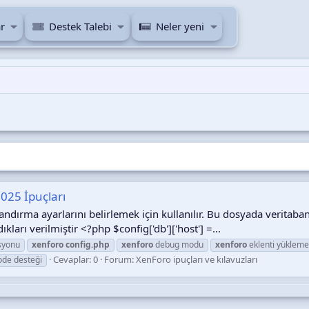
r
Destek Talebi
Neler yeni
025 İpuçları
ndırma ayarlarını belirlemek için kullanılır. Bu dosyada veritabanı
ıkları verilmiştir <?php $config['db']['host'] =...
syonu
xenforo
config.php
xenforo
debug modu
xenforo
eklenti yüklem
Cevaplar: 0
Forum:
XenForo ipuçları ve kılavuzları
ode desteği